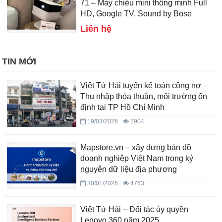
71 – Máy chiếu mini thông minh Full
HD, Google TV, Sound by Bose
Liên hệ
TIN MỚI
Việt Tứ Hải tuyển kế toán công nợ –
Thu nhập thỏa thuận, môi trường ổn
định tại TP Hồ Chí Minh
19/03/2026
2904
Mapstore.vn – xây dựng bản đồ
doanh nghiệp Việt Nam trong kỷ
nguyên dữ liệu địa phương
30/01/2026
4763
Việt Tứ Hải – Đối tác ủy quyền
Lenovo 360 năm 2025