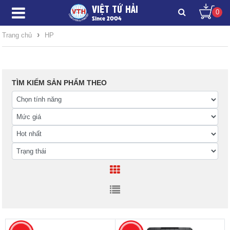
VIỆT TỨ HẢI
0
Since 2004
›
Trang chủ
HP
TÌM KIẾM SẢN PHẨM THEO
-5
%