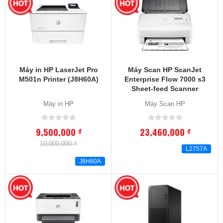
Máy in HP LaserJet Pro
Máy Scan HP ScanJet
M501n Printer (J8H60A)
Enterprise Flow 7000 s3
Sheet-feed Scanner
(L2757A)
Máy in HP
Máy Scan HP
9,500,000
23,460,000
đ
đ
10,000,000 ₫
L2757A
J8H60A