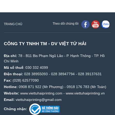
Theo dõi chúng tôi
TRANG CHỦ
CÔNG TY TNHH TM - DV VIỆT TỨ HẢI
Địa chỉ:
78 - B11 Bis Phạm Ngũ Lão - P. Hạnh Thông - TP. Hồ
Chí Minh
Mã số thuế
: 030 332 4099
Điện thoại:
028 38955093
-
028 38947794
-
028 39137631
Fax:
(028) 62577090
Hotline:
0908 871 922
(Mr Phương) -
0918 176 783
(Mr Toán)
Website:
www.viettuhaiprinting.com
-
www.viettuhaiprinting.vn
Email:
viettuhaiprinting@gmail.com
Chứng nhận: