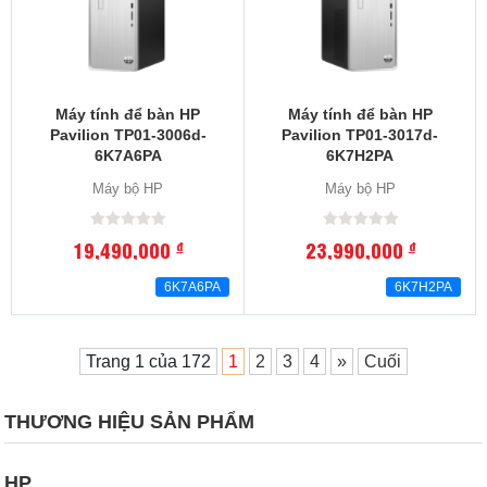
Máy tính để bàn HP
Máy tính để bàn HP
Pavilion TP01-3006d-
Pavilion TP01-3017d-
6K7A6PA
6K7H2PA
Máy bộ HP
Máy bộ HP
19,490,000
23,990,000
đ
đ
6K7A6PA
6K7H2PA
Trang 1 của 172
1
2
3
4
»
Cuối
THƯƠNG HIỆU SẢN PHẨM
HP