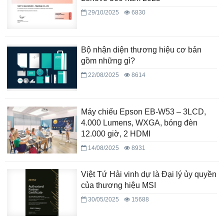
29/10/2025
6830
Bộ nhận diện thương hiệu cơ bản
gồm những gì?
22/08/2025
8614
Máy chiếu Epson EB-W53 – 3LCD,
4.000 Lumens, WXGA, bóng đèn
12.000 giờ, 2 HDMI
14/08/2025
8931
Việt Tứ Hải vinh dự là Đại lý ủy quyền
của thương hiệu MSI
30/05/2025
15688