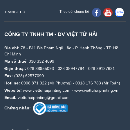
Theo dõi chúng tôi
TRANG CHỦ
CÔNG TY TNHH TM - DV VIỆT TỨ HẢI
Địa chỉ:
78 - B11 Bis Phạm Ngũ Lão - P. Hạnh Thông - TP. Hồ
Chí Minh
Mã số thuế
: 030 332 4099
Điện thoại:
028 38955093
-
028 38947794
-
028 39137631
Fax:
(028) 62577090
Hotline:
0908 871 922
(Mr Phương) -
0918 176 783
(Mr Toán)
Website:
www.viettuhaiprinting.com
-
www.viettuhaiprinting.vn
Email:
viettuhaiprinting@gmail.com
Chứng nhận: