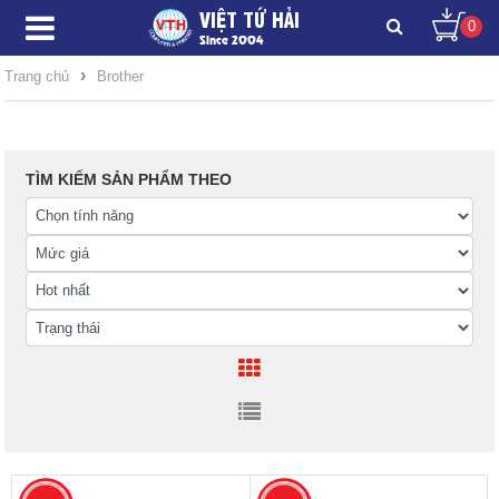
VIỆT TỨ HẢI
0
Since 2004
›
Trang chủ
Brother
TÌM KIẾM SẢN PHẨM THEO