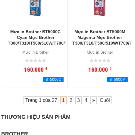
Mực in Brother BT5000C
Mực in Brother BT5000M
Cyan Mực Brother
Magenta Mực Brother
T300/T310/T500/510W/T700/T710W/T800/MFC-
T300/T310/T500/510W/T700/T
T810W/T910W/T4000/T4500
T810W/T910W/T4000/T4500
Mực in Brother
Mực in Brother
160,000
160,000
đ
đ
BT5000C
BT5000M
Trang 1 của 27
1
2
3
4
»
Cuối
THƯƠNG HIỆU SẢN PHẨM
BROTHER