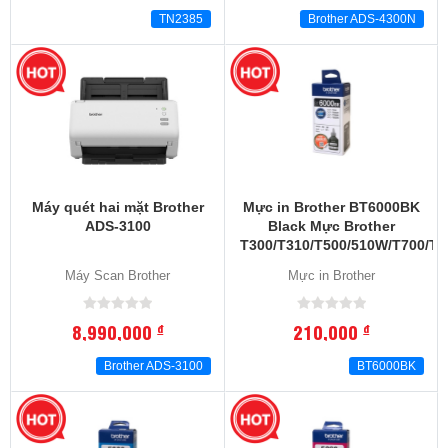
TN2385
Brother ADS-4300N
Máy quét hai mặt Brother
Mực in Brother BT6000BK
ADS-3100
Black Mực Brother
T300/T310/T500/510W/T700/T
T810W/T910W/T4000/T4500
Máy Scan Brother
Mực in Brother
8,990,000
210,000
đ
đ
Brother ADS-3100
BT6000BK