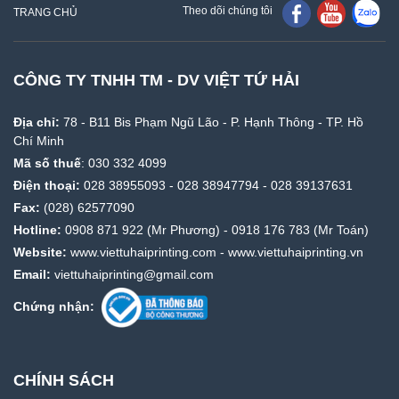
Theo dõi chúng tôi
TRANG CHỦ
CÔNG TY TNHH TM - DV VIỆT TỨ HẢI
Địa chỉ:
78 - B11 Bis Phạm Ngũ Lão - P. Hạnh Thông - TP. Hồ
Chí Minh
Mã số thuế
: 030 332 4099
Điện thoại:
028 38955093
-
028 38947794
-
028 39137631
Fax:
(028) 62577090
Hotline:
0908 871 922
(Mr Phương) -
0918 176 783
(Mr Toán)
Website:
www.viettuhaiprinting.com
-
www.viettuhaiprinting.vn
Email:
viettuhaiprinting@gmail.com
Chứng nhận:
CHÍNH SÁCH