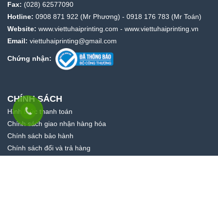
Fax:
(028) 62577090
Hotline:
0908 871 922
(Mr Phương) -
0918 176 783
(Mr Toán)
Website:
www.viettuhaiprinting.com
-
www.viettuhaiprinting.vn
Email:
viettuhaiprinting@gmail.com
Chứng nhận:
CHÍNH SÁCH
Hình thức thanh toán
Chính sách giao nhận hàng hóa
Chính sách bảo hành
Chính sách đổi và trả hàng
Cảm ơn
CÔNG TY NHÀ BẾN THÀNH
- Đặt hàng thành công tại
Chính sách bảo mật thông tin
Wesbsie (LCD) DELL PRO P2018H 19.5INCH
18 phút trước
VỀ CHÚNG TÔI
Giới thiệu
Khách hàng