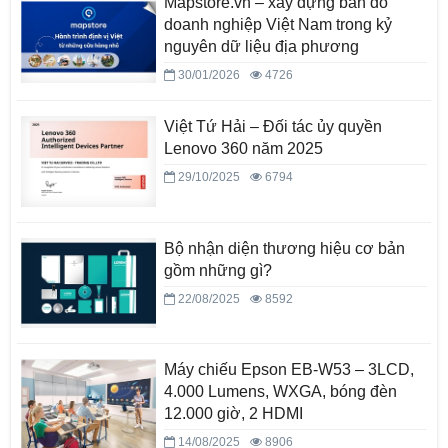
Mapstore.vn – xây dựng bản đồ
doanh nghiệp Việt Nam trong kỷ
nguyên dữ liệu địa phương
30/01/2026
4726
Việt Tứ Hải – Đối tác ủy quyền
Lenovo 360 năm 2025
29/10/2025
6794
Bộ nhận diện thương hiệu cơ bản
gồm những gì?
22/08/2025
8592
Máy chiếu Epson EB-W53 – 3LCD,
4.000 Lumens, WXGA, bóng đèn
12.000 giờ, 2 HDMI
14/08/2025
8906