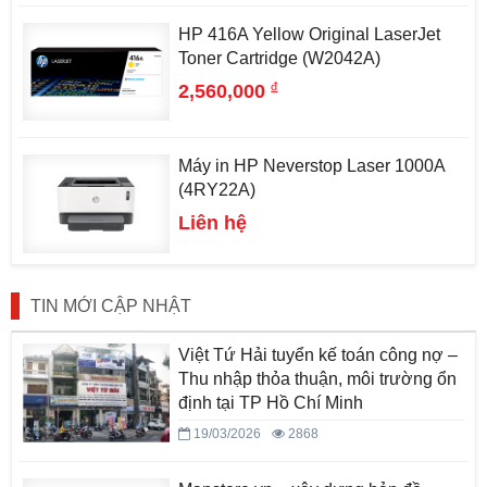
HP 416A Yellow Original LaserJet
Toner Cartridge (W2042A)
đ
2,560,000
Máy in HP Neverstop Laser 1000A
(4RY22A)
Liên hệ
TIN MỚI CẬP NHẬT
Việt Tứ Hải tuyển kế toán công nợ –
Thu nhập thỏa thuận, môi trường ổn
định tại TP Hồ Chí Minh
19/03/2026
2868