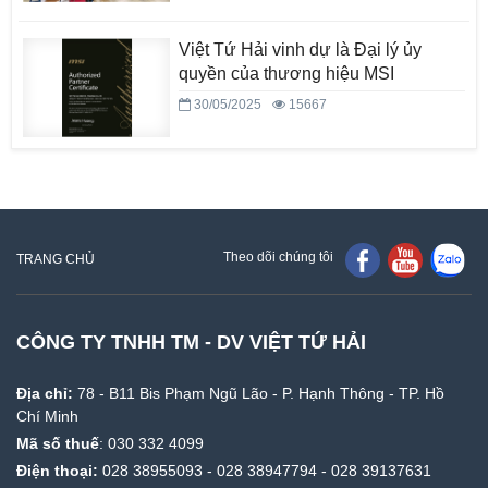
Việt Tứ Hải vinh dự là Đại lý ủy
quyền của thương hiệu MSI
30/05/2025
15667
Theo dõi chúng tôi
TRANG CHỦ
CÔNG TY TNHH TM - DV VIỆT TỨ HẢI
Địa chỉ:
78 - B11 Bis Phạm Ngũ Lão - P. Hạnh Thông - TP. Hồ
Chí Minh
Mã số thuế
: 030 332 4099
Điện thoại:
028 38955093
-
028 38947794
-
028 39137631