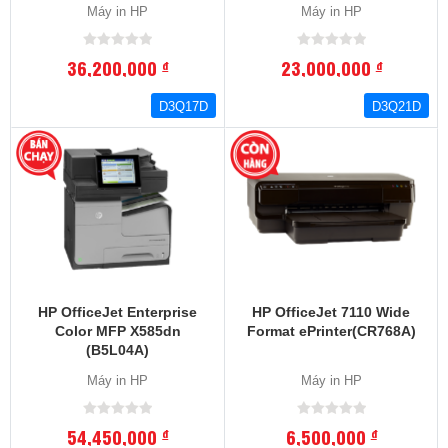
Máy in HP
Máy in HP
36,200,000
23,000,000
đ
đ
D3Q17D
D3Q21D
HP OfficeJet Enterprise
HP OfficeJet 7110 Wide
Color MFP X585dn
Format ePrinter(CR768A)
(B5L04A)
Máy in HP
Máy in HP
54,450,000
6,500,000
đ
đ