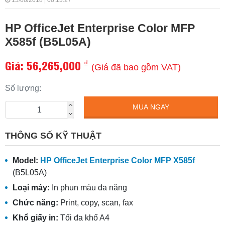
15/08/2018 | 08:13:27
HP OfficeJet Enterprise Color MFP
X585f (B5L05A)
Giá:
56,265,000
₫
(Giá đã bao gồm VAT)
Số lượng:
MUA NGAY
THÔNG SỐ KỸ THUẬT
Model:
HP OfficeJet Enterprise Color MFP X585f
(B5L05A)
Loại máy:
In phun màu đa năng
Chức năng:
Print, copy, scan, fax
Khổ giấy in:
Tối đa khổ A4