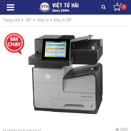
VIỆT TỨ HẢI
0
Since 2004
›
›
›
Trang chủ
HP
Máy in
Máy in HP
2802