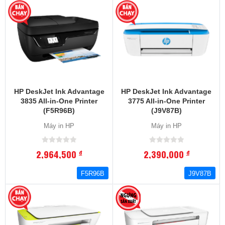
HP DeskJet Ink Advantage
HP DeskJet Ink Advantage
3835 All-in-One Printer
3775 All-in-One Printer
(F5R96B)
(J9V87B)
Máy in HP
Máy in HP
2,964,500
2,390,000
đ
đ
F5R96B
J9V87B