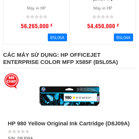
Máy in HP
Máy in HP
56,265,000
54,450,000
đ
đ
B5L05A
B5L04A
CÁC MÁY SỬ DỤNG:
HP OFFICEJET
ENTERPRISE COLOR MFP X585F (B5L05A)
HP 980 Yellow Original Ink Cartridge (D8J09A)
S/N: D8J09A