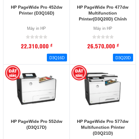
HP PageWide Pro 452dw
HP PageWide Pro 477dw
Printer (D3Q16D)
Multifunction
Printer(D3Q20D) Chính
Hãng HP , BH 12 Tháng
Máy in HP
Máy in HP
22,310,000
26,570,000
đ
đ
D3Q16D
D3Q20D
HP PageWide Pro 552dw
HP PageWide Pro 577dw
(D3Q17D)
Multifunction Printer
(D3Q21D)