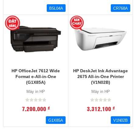
B5L04A
CR768A
HP OfficeJet 7612 Wide
HP DeskJet Ink Advantage
Format e-All-in-One
2675 All-in-One Printer
(G1X85A)
(V1N02B)
Máy in HP
Máy in HP
7,200,000
3,312,100
đ
đ
G1X85A
V1N02B