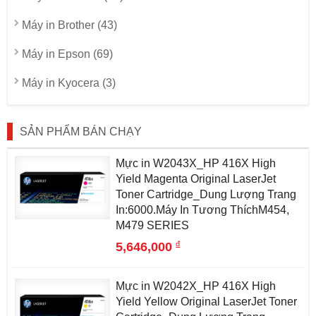
Máy in Brother (43)
Máy in Epson (69)
Máy in Kyocera (3)
SẢN PHẨM BÁN CHẠY
Mực in W2043X_HP 416X High
Yield Magenta Original LaserJet
Toner Cartridge_Dung Lượng Trang
In:6000.Máy In Tương ThíchM454,
M479 SERIES
đ
5,646,000
Mực in W2042X_HP 416X High
Yield Yellow Original LaserJet Toner