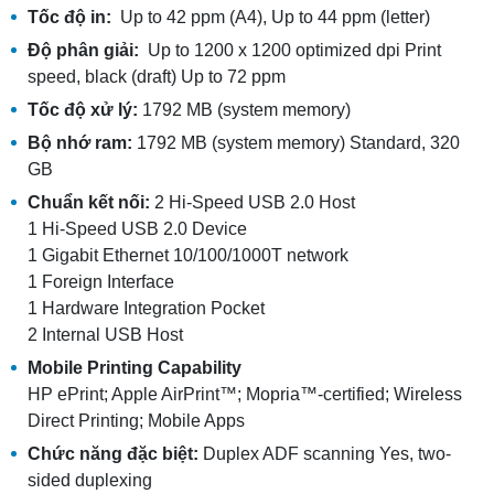
Tốc độ in:
Up to 42 ppm (A4), Up to 44 ppm (letter)
Độ phân giải:
Up to 1200 x 1200 optimized dpi Print
speed, black (draft) Up to 72 ppm
Tốc độ xử lý:
1792 MB (system memory)
Bộ nhớ ram:
1792 MB (system memory) Standard, 320
GB
Chuẩn kết nối:
2 Hi-Speed USB 2.0 Host
1 Hi-Speed USB 2.0 Device
1 Gigabit Ethernet 10/100/1000T network
1 Foreign Interface
1 Hardware Integration Pocket
2 Internal USB Host
Mobile Printing Capability
HP ePrint; Apple AirPrint™; Mopria™-certified; Wireless
Direct Printing; Mobile Apps
Chức năng đặc biệt:
Duplex ADF scanning Yes, two-
sided duplexing