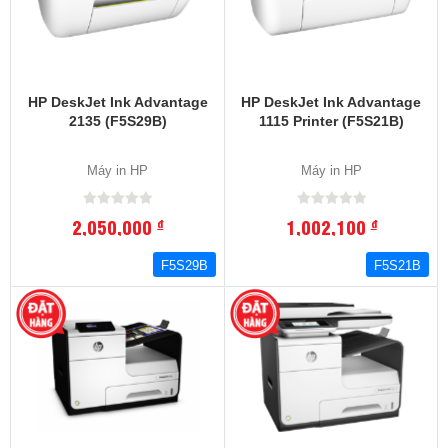
HP DeskJet Ink Advantage
HP DeskJet Ink Advantage
2135 (F5S29B)
1115 Printer (F5S21B)
Máy in HP
Máy in HP
2,050,000
1,002,100
đ
đ
F5S29B
F5S21B