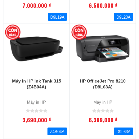
7,000,000
6,500,000
đ
đ
D9L19A
D9L20A
Máy in HP Ink Tank 315
HP OfficeJet Pro 8210
(Z4B04A)
(D9L63A)
Máy in HP
Máy in HP
3,690,000
6,399,000
đ
đ
Z4B04A
D9L63A