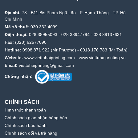
Địa chỉ:
78 - B11 Bis Phạm Ngũ Lão - P. Hạnh Thông - TP. Hồ
Chí Minh
Mã số thuế
: 030 332 4099
Điện thoại:
028 38955093
-
028 38947794
-
028 39137631
Fax:
(028) 62577090
Hotline:
0908 871 922
(Mr Phương) -
0918 176 783
(Mr Toán)
Website:
www.viettuhaiprinting.com
-
www.viettuhaiprinting.vn
Email:
viettuhaiprinting@gmail.com
Chứng nhận:
CHÍNH SÁCH
Hình thức thanh toán
Chính sách giao nhận hàng hóa
Chính sách bảo hành
Chính sách đổi và trả hàng