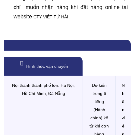
chỉ muốn nhận hàng khi đặt hàng online tại
website
CTY VIỆT TỨ HẢI .
Hình thức vận chuyển
Nội thành thành phố lớn: Hà Nội,
Dự kiến
N
Hồ Chí Minh, Đà Nẵng
trong 6
h
tiếng
â
(Hành
n
chính) kể
vi
từ khi đơn
ê
hàng
n