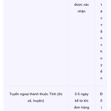
được xác
t
nhận
á
c
v
ậ
n
c
h
u
y
ể
n
Tuyến ngoại thành thuộc Tỉnh (thị
3-5 ngày
Đ
xã, huyện)
kể từ khi
ố
đơn hàng
i