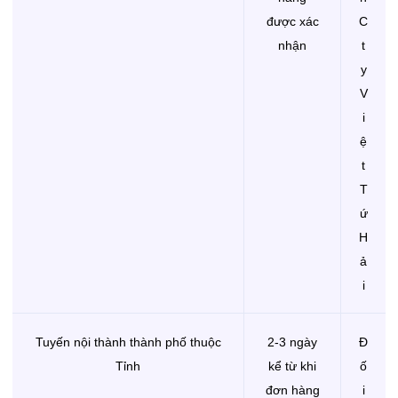
được xác
C
nhận
t
y
V
i
ệ
t
T
ứ
H
ả
i
Tuyến nội thành thành phố thuộc
2-3 ngày
Đ
Tỉnh
kể từ khi
ố
đơn hàng
i