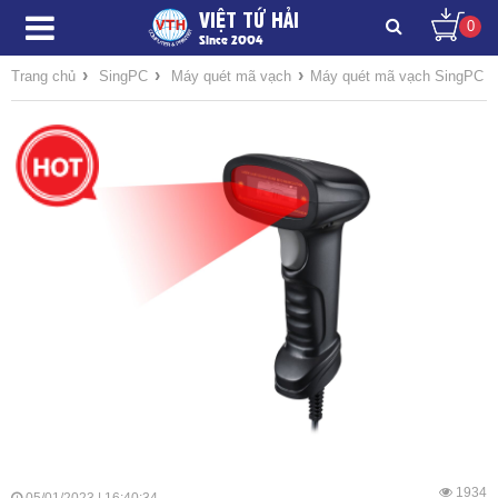
VIỆT TỨ HẢI
0
Since 2004
›
›
›
Trang chủ
SingPC
Máy quét mã vạch
Máy quét mã vạch SingPC
1934