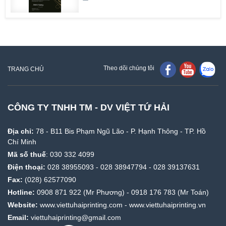
Theo dõi chúng tôi
TRANG CHỦ
CÔNG TY TNHH TM - DV VIỆT TỨ HẢI
Địa chỉ:
78 - B11 Bis Phạm Ngũ Lão - P. Hạnh Thông - TP. Hồ
Chí Minh
Mã số thuế
: 030 332 4099
Điện thoại:
028 38955093
-
028 38947794
-
028 39137631
Fax:
(028) 62577090
Hotline:
0908 871 922
(Mr Phương) -
0918 176 783
(Mr Toán)
Website:
www.viettuhaiprinting.com
-
www.viettuhaiprinting.vn
Email:
viettuhaiprinting@gmail.com