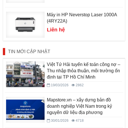
Máy in HP Neverstop Laser 1000A
(4RY22A)
Liên hệ
TIN MỚI CẬP NHẬT
Việt Tứ Hải tuyển kế toán công nợ –
Thu nhập thỏa thuận, môi trường ổn
định tại TP Hồ Chí Minh
19/03/2026
2862
Mapstore.vn – xây dựng bản đồ
doanh nghiệp Việt Nam trong kỷ
nguyên dữ liệu địa phương
30/01/2026
4718