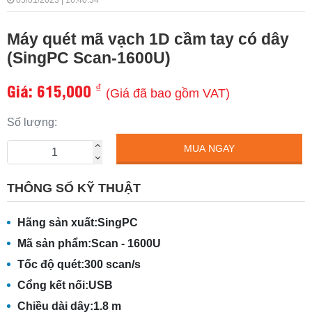
05/01/2023 | 16:40:34
Máy quét mã vạch 1D cầm tay có dây
(SingPC Scan-1600U)
Giá:
615,000
₫
(Giá đã bao gồm VAT)
Số lượng:
MUA NGAY
THÔNG SỐ KỸ THUẬT
Hãng sản xuất:
SingPC
Mã sản phẩm:
Scan - 1600U
Tốc độ quét:
300 scan/s
Cổng kết nối:
USB
Chiều dài dây:
1.8 m