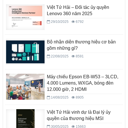
Việt Tứ Hải – Đối tác ủy quyền
Lenovo 360 năm 2025
29/10/2025
6792
Bộ nhận diện thương hiệu cơ bản
gồm những gì?
22/08/2025
8591
Máy chiếu Epson EB-W53 – 3LCD,
4.000 Lumens, WXGA, bóng đèn
12.000 giờ, 2 HDMI
14/08/2025
8905
Việt Tứ Hải vinh dự là Đại lý ủy
quyền của thương hiệu MSI
30/05/2025
15663