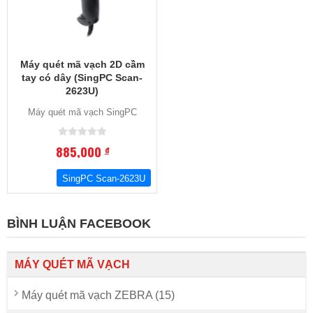
Máy quét mã vạch 2D cầm
tay có dây (SingPC Scan-
2623U)
Máy quét mã vạch SingPC
885,000
đ
SingPC Scan-2623U
BÌNH LUẬN FACEBOOK
MÁY QUÉT MÃ VẠCH
Máy quét mã vạch ZEBRA (15)