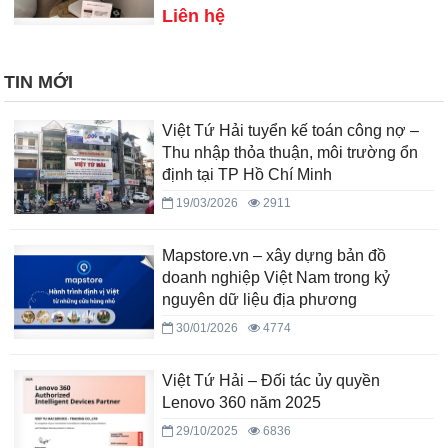
Liên hệ
TIN MỚI
Việt Tứ Hải tuyển kế toán công nợ –
Thu nhập thỏa thuận, môi trường ổn
định tại TP Hồ Chí Minh
19/03/2026
2911
Mapstore.vn – xây dựng bản đồ
doanh nghiệp Việt Nam trong kỷ
nguyên dữ liệu địa phương
30/01/2026
4774
Việt Tứ Hải – Đối tác ủy quyền
Lenovo 360 năm 2025
29/10/2025
6836