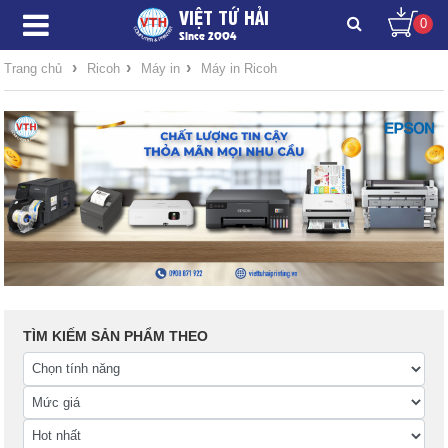
VIỆT TỨ HẢI
0
Since 2004
›
›
›
Trang chủ
Ricoh
Máy in
Máy in Ricoh
TÌM KIẾM SẢN PHẨM THEO