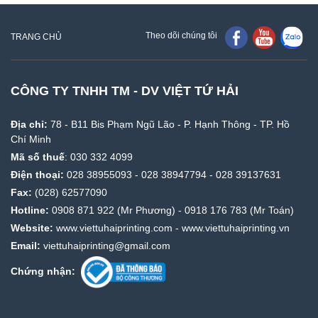
Theo dõi chúng tôi
TRANG CHỦ
CÔNG TY TNHH TM - DV VIỆT TỨ HẢI
Địa chỉ:
78 - B11 Bis Phạm Ngũ Lão - P. Hạnh Thông - TP. Hồ
Chí Minh
Mã số thuế
: 030 332 4099
Điện thoại:
028 38955093
-
028 38947794
-
028 39137631
Fax:
(028) 62577090
Hotline:
0908 871 922
(Mr Phương) -
0918 176 783
(Mr Toán)
Website:
www.viettuhaiprinting.com
-
www.viettuhaiprinting.vn
Email:
viettuhaiprinting@gmail.com
Chứng nhận: