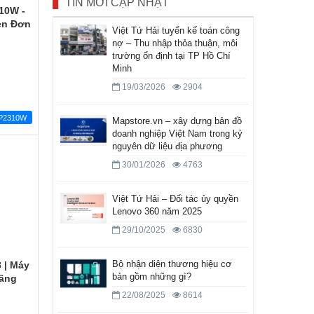
TIN MỚI CẬP NHẬT
10W -
en Đơn
Việt Tứ Hải tuyển kế toán công
nợ – Thu nhập thỏa thuận, môi
trường ổn định tại TP Hồ Chí
Minh
19/03/2026
2904
BP2310W
Mapstore.vn – xây dựng bản đồ
doanh nghiệp Việt Nam trong kỷ
nguyên dữ liệu địa phương
30/01/2026
4763
Việt Tứ Hải – Đối tác ủy quyền
Lenovo 360 năm 2025
29/10/2025
6830
Bộ nhận diện thương hiệu cơ
 | Máy
bản gồm những gì?
Hãng
22/08/2025
8614