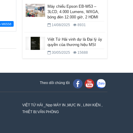
Máy chiếu Epson EB-W53 –
3LCD, 4.000 Lumens, WXGA,
bóng đèn 12.000 giờ, 2 HDMI
m M6558
14/08/2025
8931
Việt Tứ Hải vinh dự là Đại lý ủy
quyền của thương hiệu MSI
30/05/2025
15688
Theo dõi chúng tôi
VIỆT TỨ HẢI _Npp MÁY IN ,MỰC IN , LINH KIỆN ,
THIẾT BỊ VĂN PHÒNG