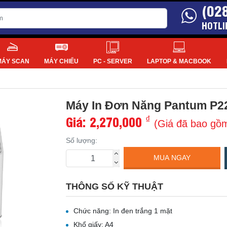
(02
HOTLI
MÁY SCAN
MÁY CHIẾU
PC - SERVER
LAPTOP & MACBOOK
Máy In Đơn Năng Pantum P2
Giá:
2,270,000
₫
(Giá đã bao gồ
Số lượng:
MUA NGAY
THÔNG SỐ KỸ THUẬT
Chức năng: In đen trắng 1 mặt
Khổ giấy: A4