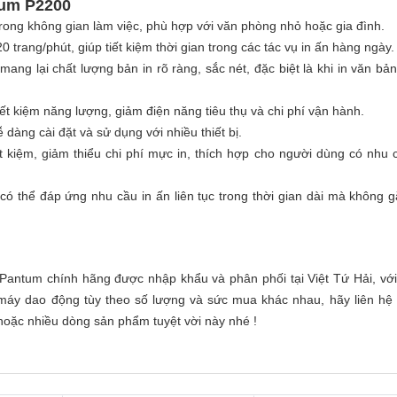
tum P2200
trong không gian làm việc, phù hợp với văn phòng nhỏ hoặc gia đình.
trang/phút, giúp tiết kiệm thời gian trong các tác vụ in ấn hàng ngày.
mang lại chất lượng bản in rõ ràng, sắc nét, đặc biệt là khi in văn bản
ết kiệm năng lượng, giảm điện năng tiêu thụ và chi phí vận hành.
dàng cài đặt và sử dụng với nhiều thiết bị.
 kiệm, giảm thiểu chi phí mực in, thích hợp cho người dùng có nhu 
y có thể đáp ứng nhu cầu in ấn liên tục trong thời gian dài mà không 
antum chính hãng được nhập khẩu và phân phối tại Việt Tứ Hải, với 
ỗi máy dao động tùy theo số lượng và sức mua khác nhau, hãy liên hệ
hoặc nhiều dòng sản phẩm tuyệt vời này nhé !