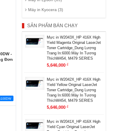
Máy in Kyocera (3)
SẢN PHẨM BÁN CHẠY
Mực in W2043X_HP 416X High
Yield Magenta Original LaserJet
Toner Cartridge_Dung Lượng
Trang In:6000.Máy In Tương
00DW -
ThíchM454, M479 SERIES
ng Đơn
5,646,000
đ
Mực in W2042X_HP 416X High
Yield Yellow Original LaserJet
Toner Cartridge_Dung Lượng
Trang In:6000.Máy In Tương
5100DW
ThíchM454, M479 SERIES
5,646,000
đ
Mực in W2041X_HP 416X High
Yield Cyan Original LaserJet