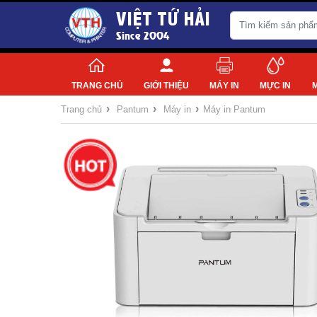
VIỆT TỨ HẢI
Since 2004
TRANG CHỦ
GIỚI THIỆU
MÁY IN
MỰC IN
›
›
›
Trang chủ
Pantum
Máy in
Máy in Pantum