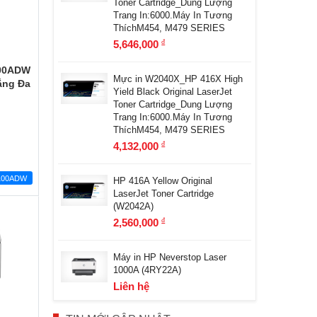
Toner Cartridge_Dung Lượng
Trang In:6000.Máy In Tương
ThíchM454, M479 SERIES
5,646,000
đ
100ADW
Mực in W2040X_HP 416X High
rắng Đa
Yield Black Original LaserJet
Toner Cartridge_Dung Lượng
Trang In:6000.Máy In Tương
ThíchM454, M479 SERIES
4,132,000
đ
100ADW
HP 416A Yellow Original
LaserJet Toner Cartridge
(W2042A)
2,560,000
đ
Máy in HP Neverstop Laser
1000A (4RY22A)
Liên hệ