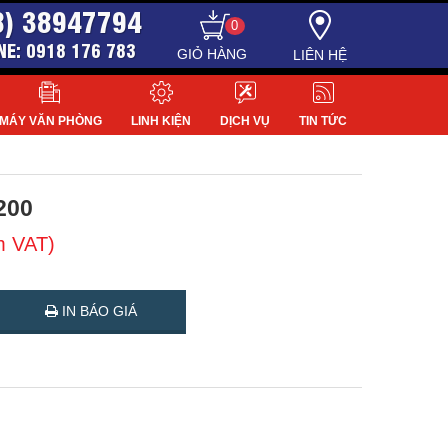
8) 38947794
0
NE: 0918 176 783
LIÊN HỆ
MÁY VĂN PHÒNG
LINH KIỆN
DỊCH VỤ
TIN TỨC
200
m VAT)
IN BÁO GIÁ