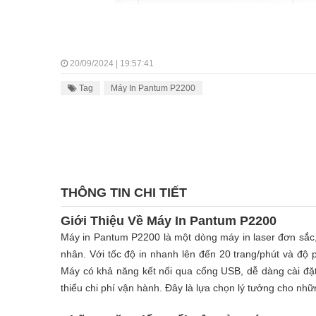
20/09/2024 | 19:57:41
Tag
Máy In Pantum P2200
THÔNG TIN CHI TIẾT
Giới Thiệu Về Máy In Pantum P2200
Máy in Pantum P2200 là một dòng máy in laser đơn sắc,
nhân. Với tốc độ in nhanh lên đến 20 trang/phút và độ p
Máy có khả năng kết nối qua cổng USB, dễ dàng cài đặt
thiểu chi phí vận hành. Đây là lựa chọn lý tưởng cho nhữn