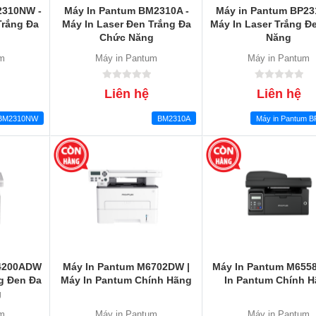
2310NW -
Máy In Pantum BM2310A -
Máy in Pantum BP23
Trắng Đa
Máy In Laser Đen Trắng Đa
Máy In Laser Trắng Đ
Chức Năng
Năng
um
Máy in Pantum
Máy in Pantum
Liên hệ
Liên hệ
BM2310NW
BM2310A
Máy in Pantum 
M4200ADW
Máy In Pantum M6702DW |
Máy In Pantum M6558
ng Đen Đa
Máy In Pantum Chính Hãng
In Pantum Chính 
g
um
Máy in Pantum
Máy in Pantum