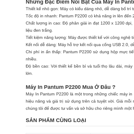
Những Đặc Điểm Nổi Bật Của Máy In Pan
Thiết kế nhỏ gọn: Máy có kiểu dáng nhỏ, dễ dàng bố trí 
Tốc độ in nhanh: Pantum P2200 có khả năng in lên đến 20 
Chất lượng in cao: Độ phân giải in đạt 1200 x 1200 dpi, 
liệu đen trắng.
Tiết kiệm năng lượng: Máy được thiết kế với công nghệ ti
Kết nối dễ dàng: Máy hỗ trợ kết nối qua cổng USB 2.0, dễ 
Chi phí in ấn thấp: Pantum P2200 sử dụng hộp mực tiết
nhiều.
Độ bền cao: Với thiết kế bền bỉ và tuổi thọ lâu dài, má
lớn.
Máy In Pantum P2200 Mua Ở Đâu ?
Máy In Pantum P2200 là một trong những chiếc máy in P
hiệu năng và giá trị sử dụng trên cả tuyệt vời. Giá m
chúng tôi để được tư vấn và sở hữu cho riêng mình một 
SẢN PHẨM CÙNG LOẠI