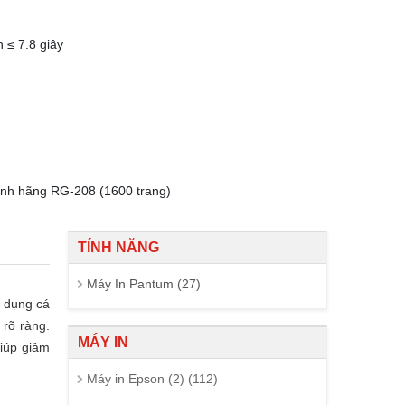
 ≤ 7.8 giây
nh hãng RG-208 (1600 trang)
TÍNH NĂNG
Máy In Pantum (27)
ử dụng cá
 rõ ràng.
MÁY IN
giúp giảm
Máy in Epson (2) (112)