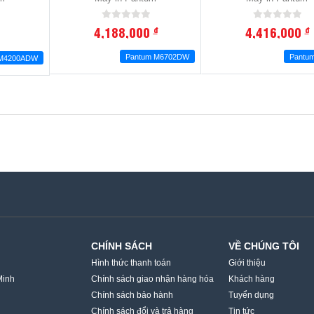
4,188,000
4,416,000
đ
đ
Pantum M6702DW
Pantu
M4200ADW
CHÍNH SÁCH
VỀ CHÚNG TÔI
Hình thức thanh toán
Giới thiệu
Minh
Chính sách giao nhận hàng hóa
Khách hàng
Chính sách bảo hành
Tuyển dụng
Chính sách đổi và trả hàng
Tin tức