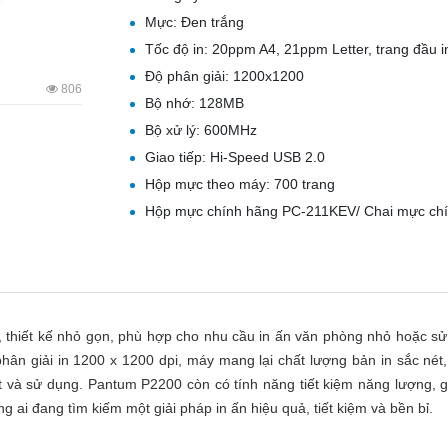
Mực: Đen trắng
Tốc độ in: 20ppm A4, 21ppm Letter, trang đầu in
Độ phân giải: 1200x1200
806
Bộ nhớ: 128MB
Bộ xử lý: 600MHz
Giao tiếp: Hi-Speed USB 2.0
Hộp mực theo máy: 700 trang
Hộp mực chính hãng PC-211KEV/ Chai mực chí
 thiết kế nhỏ gọn, phù hợp cho nhu cầu in ấn văn phòng nhỏ hoặc s
hân giải in 1200 x 1200 dpi, máy mang lại chất lượng bản in sắc nét,
 và sử dụng. Pantum P2200 còn có tính năng tiết kiệm năng lượng, 
g ai đang tìm kiếm một giải pháp in ấn hiệu quả, tiết kiệm và bền bỉ.