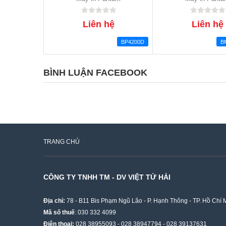
Liên hệ
Liên hệ
BP4200D
B
BÌNH LUẬN FACEBOOK
TRANG CHỦ
CÔNG TY TNHH TM - DV VIỆT TỨ HẢI
Địa chỉ:
78 - B11 Bis Phạm Ngũ Lão - P. Hạnh Thông - TP. Hồ Chí 
Mã số thuế
: 030 332 4099
Điện thoại:
028 38955093
-
028 38947794
-
028 39137631