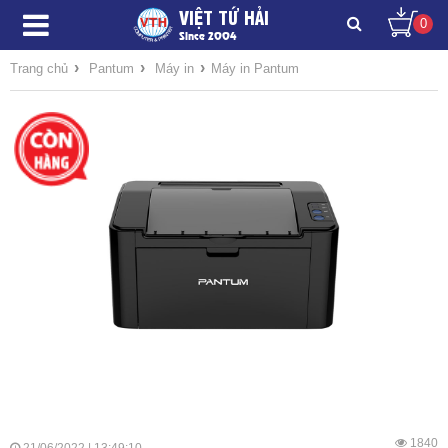
VIỆT TỨ HẢI
0
Since 2004
›
›
›
Trang chủ
Pantum
Máy in
Máy in Pantum
1840