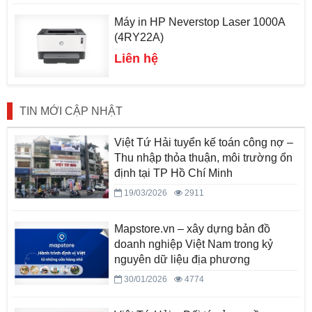
Máy in HP Neverstop Laser 1000A
(4RY22A)
Liên hệ
TIN MỚI CẬP NHẬT
Việt Tứ Hải tuyển kế toán công nợ –
Thu nhập thỏa thuận, môi trường ổn
định tại TP Hồ Chí Minh
19/03/2026
2911
Mapstore.vn – xây dựng bản đồ
doanh nghiệp Việt Nam trong kỷ
nguyên dữ liệu địa phương
30/01/2026
4774