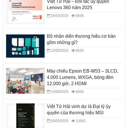
Việt Tứ Hải – Đối tác ủy quyền
Lenovo 360 năm 2025
29/10/2025
6836
Bộ nhận diện thương hiệu cơ bản
gồm những gì?
22/08/2025
8616
Máy chiếu Epson EB-W53 – 3LCD,
4.000 Lumens, WXGA, bóng đèn
12.000 giờ, 2 HDMI
14/08/2025
8936
Việt Tứ Hải vinh dự là Đại lý ủy
quyền của thương hiệu MSI
30/05/2025
15691