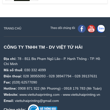
Theo dõi chúng tôi
TRANG CHỦ
CÔNG TY TNHH TM - DV VIỆT TỨ HẢI
Địa chỉ:
78 - B11 Bis Phạm Ngũ Lão - P. Hạnh Thông - TP. Hồ
Chí Minh
Mã số thuế
: 030 332 4099
Điện thoại:
028 38955093
-
028 38947794
-
028 39137631
Fax:
(028) 62577090
Hotline:
0908 871 922
(Mr Phương) -
0918 176 783
(Mr Toán)
Website:
www.viettuhaiprinting.com
-
www.viettuhaiprinting.vn
Email:
viettuhaiprinting@gmail.com
Chứng nhận: