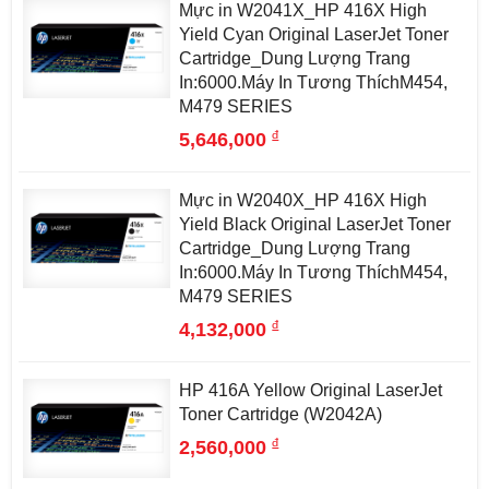
Mực in W2041X_HP 416X High
Yield Cyan Original LaserJet Toner
Cartridge_Dung Lượng Trang
In:6000.Máy In Tương ThíchM454,
M479 SERIES
đ
5,646,000
Mực in W2040X_HP 416X High
Yield Black Original LaserJet Toner
Cartridge_Dung Lượng Trang
In:6000.Máy In Tương ThíchM454,
M479 SERIES
đ
4,132,000
HP 416A Yellow Original LaserJet
Toner Cartridge (W2042A)
đ
2,560,000