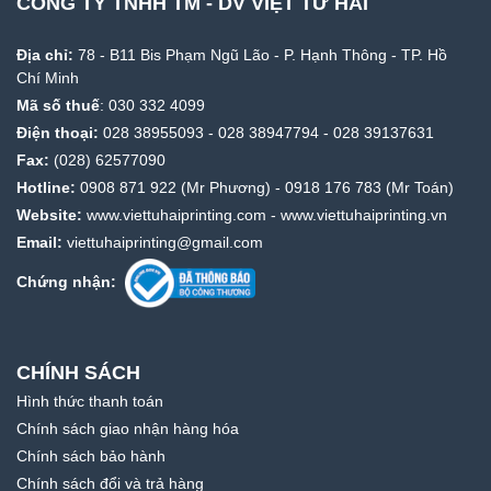
CÔNG TY TNHH TM - DV VIỆT TỨ HẢI
Địa chỉ:
78 - B11 Bis Phạm Ngũ Lão - P. Hạnh Thông - TP. Hồ
Chí Minh
Mã số thuế
: 030 332 4099
Điện thoại:
028 38955093
-
028 38947794
-
028 39137631
Fax:
(028) 62577090
Hotline:
0908 871 922
(Mr Phương) -
0918 176 783
(Mr Toán)
Website:
www.viettuhaiprinting.com
-
www.viettuhaiprinting.vn
Email:
viettuhaiprinting@gmail.com
Chứng nhận:
CHÍNH SÁCH
Hình thức thanh toán
Chính sách giao nhận hàng hóa
Chính sách bảo hành
Chính sách đổi và trả hàng