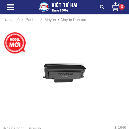
VIỆT TỨ HẢI
0
Since 2004
›
›
›
Trang chủ
Pantum
Máy in
Máy in Pantum
1646