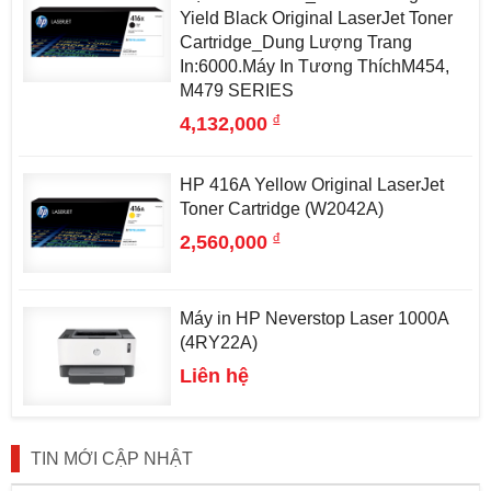
Yield Black Original LaserJet Toner
Cartridge_Dung Lượng Trang
In:6000.Máy In Tương ThíchM454,
M479 SERIES
đ
4,132,000
HP 416A Yellow Original LaserJet
Toner Cartridge (W2042A)
đ
2,560,000
Máy in HP Neverstop Laser 1000A
(4RY22A)
Liên hệ
TIN MỚI CẬP NHẬT