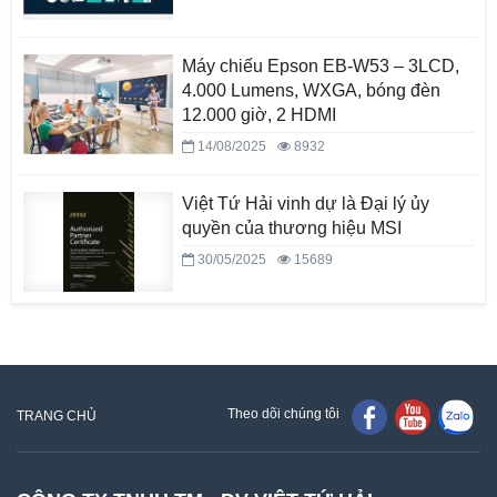
Máy chiếu Epson EB-W53 – 3LCD,
4.000 Lumens, WXGA, bóng đèn
12.000 giờ, 2 HDMI
14/08/2025
8932
Việt Tứ Hải vinh dự là Đại lý ủy
quyền của thương hiệu MSI
30/05/2025
15689
Theo dõi chúng tôi
TRANG CHỦ