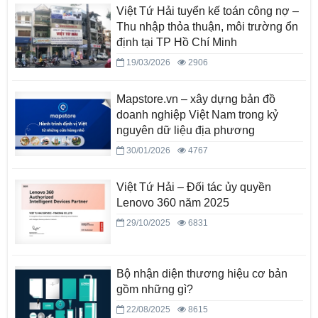
Việt Tứ Hải tuyển kế toán công nợ –
Thu nhập thỏa thuận, môi trường ổn
định tại TP Hồ Chí Minh
19/03/2026
2906
Mapstore.vn – xây dựng bản đồ
doanh nghiệp Việt Nam trong kỷ
nguyên dữ liệu địa phương
30/01/2026
4767
Việt Tứ Hải – Đối tác ủy quyền
Lenovo 360 năm 2025
29/10/2025
6831
Bộ nhận diện thương hiệu cơ bản
gồm những gì?
22/08/2025
8615