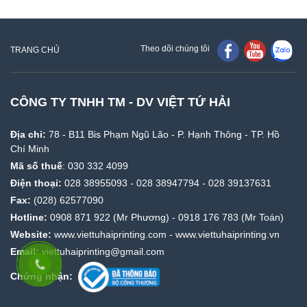
Theo dõi chúng tôi
TRANG CHỦ
CÔNG TY TNHH TM - DV VIỆT TỨ HẢI
Địa chỉ:
78 - B11 Bis Phạm Ngũ Lão - P. Hạnh Thông - TP. Hồ
Chí Minh
Mã số thuế
: 030 332 4099
Điện thoại:
028 38955093
-
028 38947794
-
028 39137631
Fax:
(028) 62577090
Hotline:
0908 871 922
(Mr Phương) -
0918 176 783
(Mr Toán)
Website:
www.viettuhaiprinting.com
-
www.viettuhaiprinting.vn
Email:
viettuhaiprinting@gmail.com
Chứng nhận:
Cảm ơn
CTY CP TEDCO VIỆT NAM
- mua thành công Máy In Phun