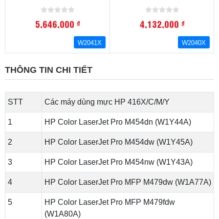
Trang In:6000.Máy In
Trang In:6000.Máy In
Tương ThíchM454, M479
Tương ThíchM454, M479
SERIES
SERIES
5,646,000
4,132,000
đ
đ
W2041X
W2040X
THÔNG TIN CHI TIẾT
STT
Các máy dùng mực HP 416X/C/M/Y
1
HP Color LaserJet Pro M454dn (W1Y44A)
2
HP Color LaserJet Pro M454dw (W1Y45A)
3
HP Color LaserJet Pro M454nw (W1Y43A)
4
HP Color LaserJet Pro MFP M479dw (W1A77A)
5
HP Color LaserJet Pro MFP M479fdw
(W1A80A)