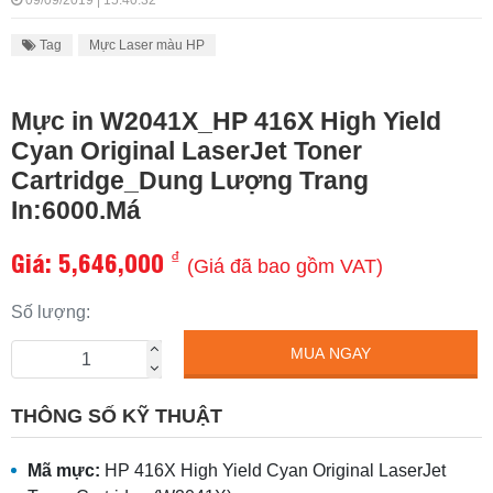
09/09/2019 | 15:40:32
Tag
Mực Laser màu HP
Mực in W2041X_HP 416X High Yield
Cyan Original LaserJet Toner
Cartridge_Dung Lượng Trang
In:6000.Má
Giá:
5,646,000
₫
(Giá đã bao gồm VAT)
Số lượng:
MUA NGAY
THÔNG SỐ KỸ THUẬT
Mã mực:
HP 416X High Yield Cyan Original LaserJet