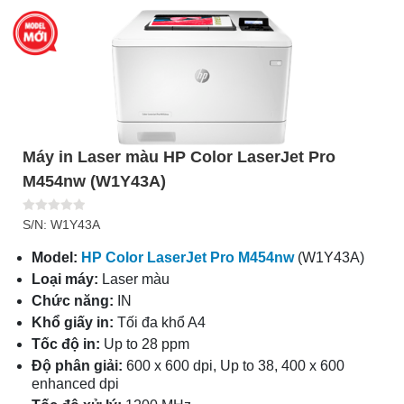
Máy in Laser màu HP Color LaserJet Pro
M454nw (W1Y43A)
S/N: W1Y43A
Model:
HP Color LaserJet Pro M454nw
(W1Y43A)
Loại máy:
Laser màu
Chức năng:
IN
Khổ giấy in:
Tối đa khổ A4
Tốc độ in:
Up to 28 ppm
Độ phân giải:
600 x 600 dpi, Up to 38, 400 x 600
enhanced dpi