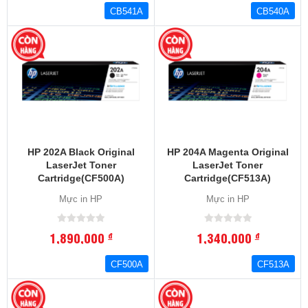
CB541A
CB540A
HP 202A Black Original
HP 204A Magenta Original
LaserJet Toner
LaserJet Toner
Cartridge(CF500A)
Cartridge(CF513A)
Mực in HP
Mực in HP
1,890,000
1,340,000
đ
đ
CF500A
CF513A