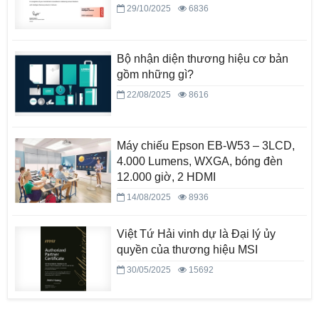
29/10/2025
6836
Bộ nhận diện thương hiệu cơ bản
gồm những gì?
22/08/2025
8616
Máy chiếu Epson EB-W53 – 3LCD,
4.000 Lumens, WXGA, bóng đèn
12.000 giờ, 2 HDMI
14/08/2025
8936
Việt Tứ Hải vinh dự là Đại lý ủy
quyền của thương hiệu MSI
30/05/2025
15692