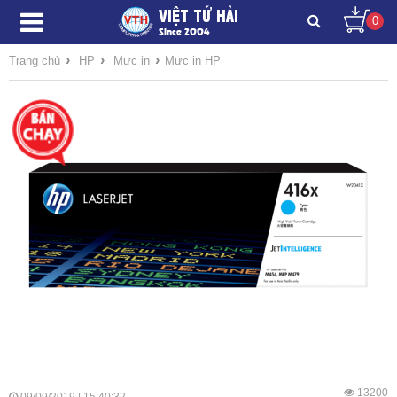
VIỆT TỨ HẢI
0
Since 2004
›
›
›
Trang chủ
HP
Mực in
Mực in HP
13200