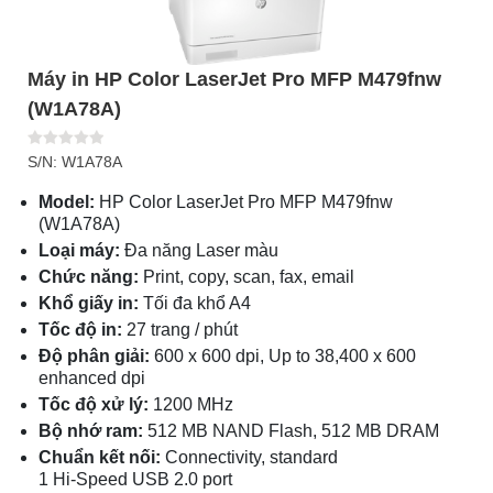
Máy in HP Color LaserJet Pro MFP M479fnw
(W1A78A)
S/N: W1A78A
Model:
HP Color LaserJet Pro MFP M479fnw
(W1A78A)
Loại máy:
Đa năng Laser màu
Chức năng:
Print, copy, scan, fax, email
Khổ giấy in:
Tối đa khổ A4
Tốc độ in:
27 trang / phút
Độ phân giải:
600 x 600 dpi, Up to 38,400 x 600
enhanced dpi
Tốc độ xử lý:
1200 MHz
Bộ nhớ ram:
512 MB NAND Flash, 512 MB DRAM
Chuẩn kết nối:
Connectivity, standard
1 Hi-Speed USB 2.0 port