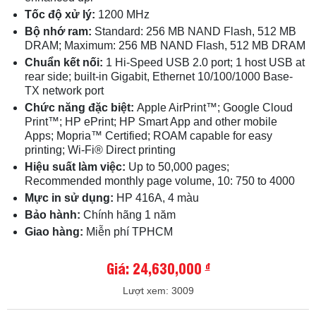
Tốc độ xử lý:
1200 MHz
Bộ nhớ ram:
Standard: 256 MB NAND Flash, 512 MB
DRAM; Maximum: 256 MB NAND Flash, 512 MB DRAM
Chuẩn kết nối:
1 Hi-Speed USB 2.0 port; 1 host USB at
rear side; built-in Gigabit, Ethernet 10/100/1000 Base-
TX network port
Chức năng đặc biệt:
Apple AirPrint™; Google Cloud
Print™; HP ePrint; HP Smart App and other mobile
Apps; Mopria™ Certified; ROAM capable for easy
printing; Wi-Fi® Direct printing
Hiệu suất làm việc:
Up to 50,000 pages;
Recommended monthly page volume, 10: 750 to 4000
Mực in sử dụng:
HP 416A, 4 màu
Bảo hành:
Chính hãng 1 năm
Giao hàng:
Miễn phí TPHCM
Giá: 24,630,000
đ
Lượt xem: 3009