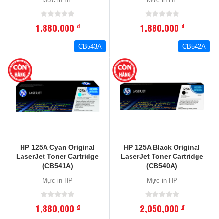
Mực in HP
Mực in HP
1,880,000
1,880,000
đ
đ
CB543A
CB542A
HP 125A Cyan Original
HP 125A Black Original
LaserJet Toner Cartridge
LaserJet Toner Cartridge
(CB541A)
(CB540A)
Mực in HP
Mực in HP
1,880,000
2,050,000
đ
đ