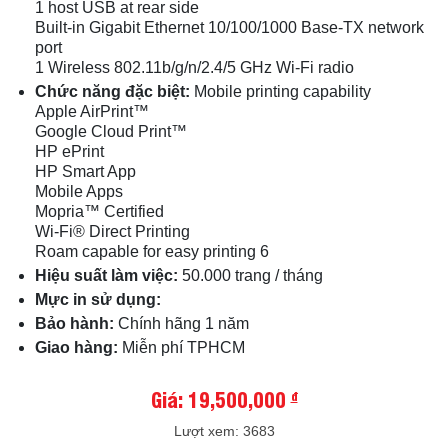
1 host USB at rear side
Built-in Gigabit Ethernet 10/100/1000 Base-TX network
port
1 Wireless 802.11b/g/n/2.4/5 GHz Wi-Fi radio
Chức năng đặc biệt:
Mobile printing capability
Apple AirPrint™
Google Cloud Print™
HP ePrint
HP Smart App
Mobile Apps
Mopria™ Certified
Wi-Fi® Direct Printing
Roam capable for easy printing 6
Hiệu suất làm việc:
50.000 trang / tháng
Mực in sử dụng:
Bảo hành:
Chính hãng 1 năm
Giao hàng:
Miễn phí TPHCM
Giá: 19,500,000
đ
Lượt xem: 3683