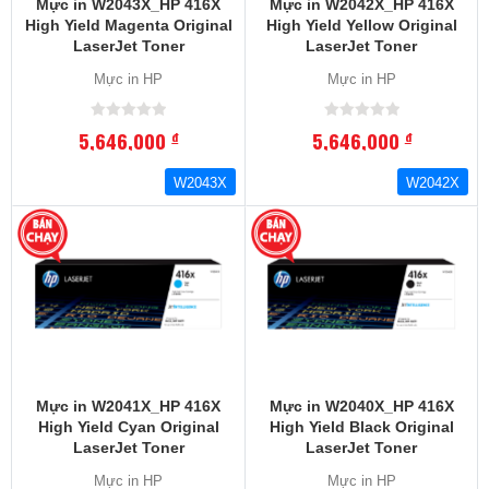
Mực in W2043X_HP 416X
Mực in W2042X_HP 416X
High Yield Magenta Original
High Yield Yellow Original
LaserJet Toner
LaserJet Toner
Cartridge_Dung Lượng
Cartridge_Dung Lượng
Mực in HP
Mực in HP
Trang In:6000.Máy In
Trang In:6000.Máy In
Tương ThíchM454, M479
Tương ThíchM454, M479
SERIES
SERIES
5,646,000
5,646,000
đ
đ
W2043X
W2042X
Mực in W2041X_HP 416X
Mực in W2040X_HP 416X
High Yield Cyan Original
High Yield Black Original
LaserJet Toner
LaserJet Toner
Cartridge_Dung Lượng
Cartridge_Dung Lượng
Mực in HP
Mực in HP