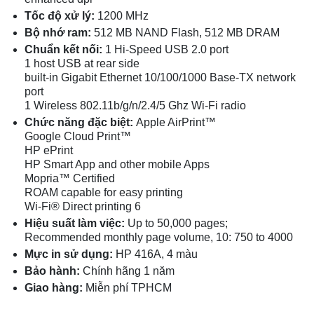
Tốc độ xử lý:
1200 MHz
Bộ nhớ ram:
512 MB NAND Flash, 512 MB DRAM
Chuẩn kết nối:
1 Hi-Speed USB 2.0 port
1 host USB at rear side
built-in Gigabit Ethernet 10/100/1000 Base-TX network
port
1 Wireless 802.11b/g/n/2.4/5 Ghz Wi-Fi radio
Chức năng đặc biệt:
Apple AirPrint™
Google Cloud Print™
HP ePrint
HP Smart App and other mobile Apps
Mopria™ Certified
ROAM capable for easy printing
Wi-Fi® Direct printing 6
Hiệu suất làm việc:
Up to 50,000 pages;
Recommended monthly page volume, 10: 750 to 4000
Mực in sử dụng:
HP 416A, 4 màu
Bảo hành:
Chính hãng 1 năm
Giao hàng:
Miễn phí TPHCM