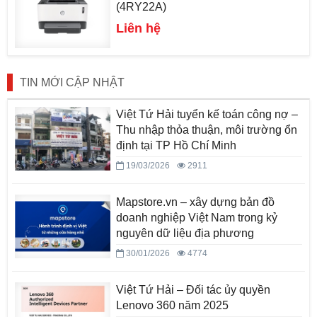
(4RY22A)
Liên hệ
TIN MỚI CẬP NHẬT
Việt Tứ Hải tuyển kế toán công nợ –
Thu nhập thỏa thuận, môi trường ổn
định tại TP Hồ Chí Minh
19/03/2026
2911
Mapstore.vn – xây dựng bản đồ
doanh nghiệp Việt Nam trong kỷ
nguyên dữ liệu địa phương
30/01/2026
4774
Việt Tứ Hải – Đối tác ủy quyền
Lenovo 360 năm 2025