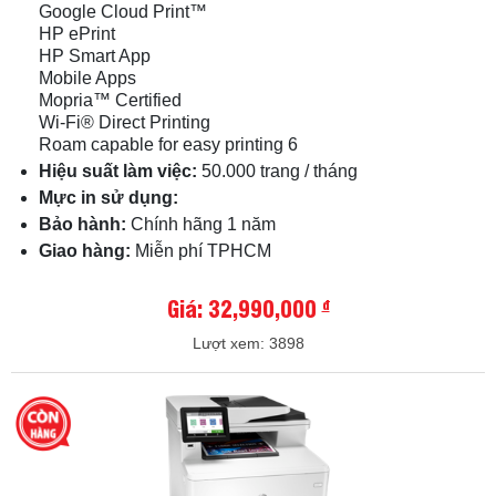
Google Cloud Print™
HP ePrint
HP Smart App
Mobile Apps
Mopria™ Certified
Wi-Fi® Direct Printing
Roam capable for easy printing 6
Hiệu suất làm việc:
50.000 trang / tháng
Mực in sử dụng:
Bảo hành:
Chính hãng 1 năm
Giao hàng:
Miễn phí TPHCM
Giá: 32,990,000
đ
Lượt xem: 3898