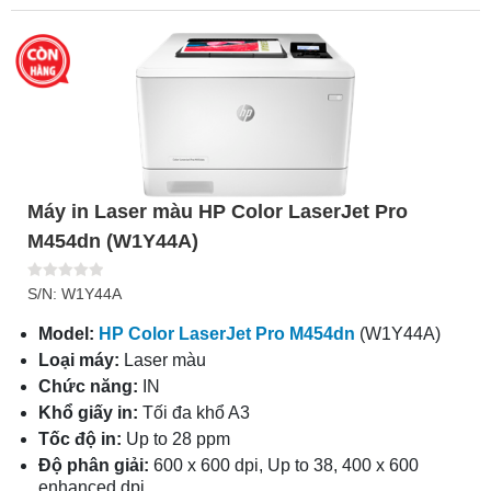
Máy in Laser màu HP Color LaserJet Pro
M454dn (W1Y44A)
S/N: W1Y44A
Model:
HP Color LaserJet Pro M454dn
(W1Y44A)
Loại máy:
Laser màu
Chức năng:
IN
Khổ giấy in:
Tối đa khổ A3
Tốc độ in:
Up to 28 ppm
Độ phân giải:
600 x 600 dpi, Up to 38, 400 x 600
enhanced dpi