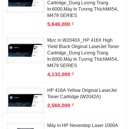
Cartridge_Dung Lượng Trang
In:6000.Máy In Tương ThíchM454,
M479 SERIES
đ
5,646,000
Mực in W2040X_HP 416X High
Yield Black Original LaserJet Toner
Cartridge_Dung Lượng Trang
In:6000.Máy In Tương ThíchM454,
M479 SERIES
đ
4,132,000
HP 416A Yellow Original LaserJet
Toner Cartridge (W2042A)
đ
2,560,000
Máy in HP Neverstop Laser 1000A