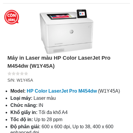
Máy in Laser màu HP Color LaserJet Pro
M454dw (W1Y45A)
S/N: W1Y45A
Model:
HP Color LaserJet Pro M454dw
(W1Y45A)
Loại máy:
Laser màu
Chức năng:
IN
Khổ giấy in:
Tối đa khổ A4
Tốc độ in:
Up to 28 ppm
Độ phân giải:
600 x 600 dpi, Up to 38, 400 x 600
enhanced dpi