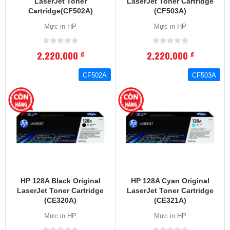
LaserJet Toner
LaserJet Toner Cartridge
Cartridge(CF502A)
(CF503A)
Mực in HP
Mực in HP
2,220,000
2,220,000
đ
đ
CF502A
CF503A
HP 128A Black Original
HP 128A Cyan Original
LaserJet Toner Cartridge
LaserJet Toner Cartridge
(CE320A)
(CE321A)
Mực in HP
Mực in HP