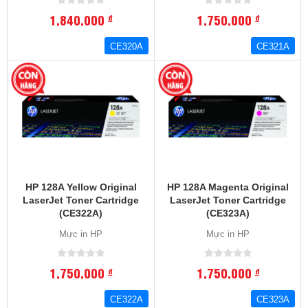
1,840,000
1,750,000
đ
đ
CE320A
CE321A
HP 128A Yellow Original
HP 128A Magenta Original
LaserJet Toner Cartridge
LaserJet Toner Cartridge
(CE322A)
(CE323A)
Mực in HP
Mực in HP
1,750,000
1,750,000
đ
đ
CE322A
CE323A