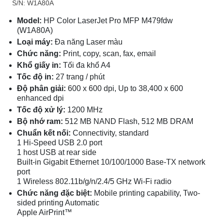
S/N: W1A80A
Model:
HP Color LaserJet Pro MFP M479fdw
(W1A80A)
Loại máy:
Đa năng Laser màu
Chức năng:
Print, copy, scan, fax, email
Khổ giấy in:
Tối đa khổ A4
Tốc độ in:
27 trang / phút
Độ phân giải:
600 x 600 dpi, Up to 38,400 x 600
enhanced dpi
Tốc độ xử lý:
1200 MHz
Bộ nhớ ram:
512 MB NAND Flash, 512 MB DRAM
Chuẩn kết nối:
Connectivity, standard
1 Hi-Speed USB 2.0 port
1 host USB at rear side
Built-in Gigabit Ethernet 10/100/1000 Base-TX network
port
1 Wireless 802.11b/g/n/2.4/5 GHz Wi-Fi radio
Chức năng đặc biệt:
Mobile printing capability, Two-
sided printing Automatic
Apple AirPrint™