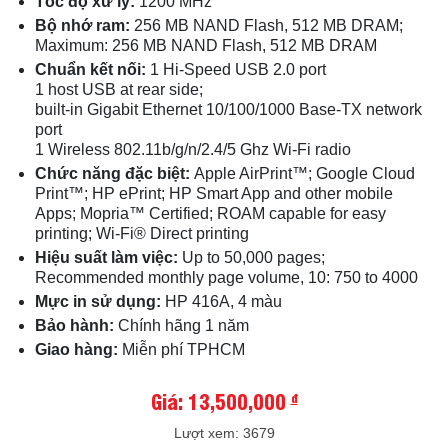
Tốc độ xử lý:
1200 MHz
Bộ nhớ ram:
256 MB NAND Flash, 512 MB DRAM;
Maximum: 256 MB NAND Flash, 512 MB DRAM
Chuẩn kết nối:
1 Hi-Speed USB 2.0 port
1 host USB at rear side;
built-in Gigabit Ethernet 10/100/1000 Base-TX network
port
1 Wireless 802.11b/g/n/2.4/5 Ghz Wi-Fi radio
Chức năng đặc biệt:
Apple AirPrint™; Google Cloud
Print™; HP ePrint; HP Smart App and other mobile
Apps; Mopria™ Certified; ROAM capable for easy
printing; Wi-Fi® Direct printing
Hiệu suất làm việc:
Up to 50,000 pages;
Recommended monthly page volume, 10: 750 to 4000
Mực in sử dụng:
HP 416A, 4 màu
Bảo hành:
Chính hãng 1 năm
Giao hàng:
Miễn phí TPHCM
Giá: 13,500,000
đ
Lượt xem: 3679