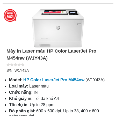
Máy in Laser màu HP Color LaserJet Pro
M454nw (W1Y43A)
S/N: W1Y43A
Model:
HP Color LaserJet Pro M454nw
(W1Y43A)
Loại máy:
Laser màu
Chức năng:
IN
Khổ giấy in:
Tối đa khổ A4
Tốc độ in:
Up to 28 ppm
Độ phân giải:
600 x 600 dpi, Up to 38, 400 x 600