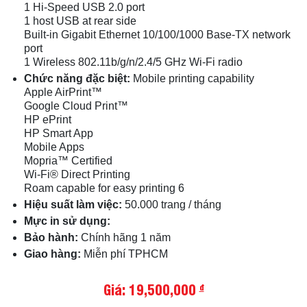
1 Hi-Speed USB 2.0 port
1 host USB at rear side
Built-in Gigabit Ethernet 10/100/1000 Base-TX network
port
1 Wireless 802.11b/g/n/2.4/5 GHz Wi-Fi radio
Chức năng đặc biệt:
Mobile printing capability
Apple AirPrint™
Google Cloud Print™
HP ePrint
HP Smart App
Mobile Apps
Mopria™ Certified
Wi-Fi® Direct Printing
Roam capable for easy printing 6
Hiệu suất làm việc:
50.000 trang / tháng
Mực in sử dụng:
Bảo hành:
Chính hãng 1 năm
Giao hàng:
Miễn phí TPHCM
Giá: 19,500,000
đ