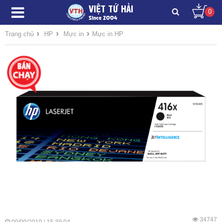
VIỆT TỨ HẢI
0
Since 2004
›
›
›
Trang chủ
HP
Mực in
Mực in HP
34747