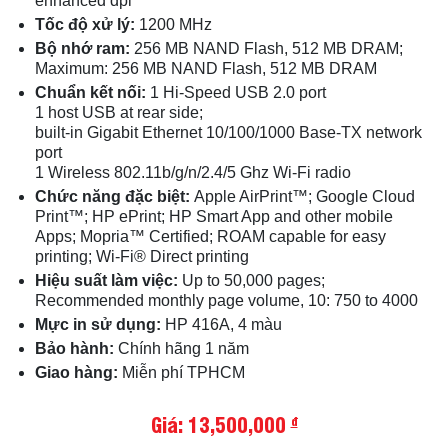
enhanced dpi
Tốc độ xử lý:
1200 MHz
Bộ nhớ ram:
256 MB NAND Flash, 512 MB DRAM;
Maximum: 256 MB NAND Flash, 512 MB DRAM
Chuẩn kết nối:
1 Hi-Speed USB 2.0 port
1 host USB at rear side;
built-in Gigabit Ethernet 10/100/1000 Base-TX network
port
1 Wireless 802.11b/g/n/2.4/5 Ghz Wi-Fi radio
Chức năng đặc biệt:
Apple AirPrint™; Google Cloud
Print™; HP ePrint; HP Smart App and other mobile
Apps; Mopria™ Certified; ROAM capable for easy
printing; Wi-Fi® Direct printing
Hiệu suất làm việc:
Up to 50,000 pages;
Recommended monthly page volume, 10: 750 to 4000
Mực in sử dụng:
HP 416A, 4 màu
Bảo hành:
Chính hãng 1 năm
Giao hàng:
Miễn phí TPHCM
Giá: 13,500,000
đ