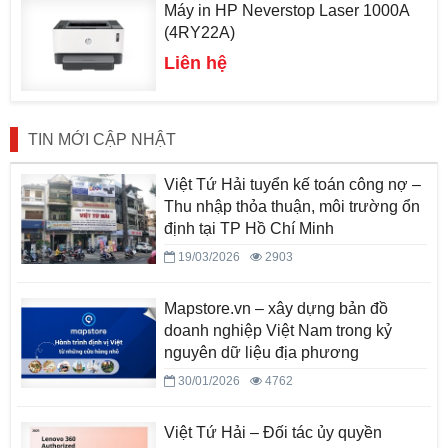
Máy in HP Neverstop Laser 1000A
(4RY22A)
Liên hệ
TIN MỚI CẬP NHẬT
Việt Tứ Hải tuyển kế toán công nợ –
Thu nhập thỏa thuận, môi trường ổn
định tại TP Hồ Chí Minh
19/03/2026
2903
Mapstore.vn – xây dựng bản đồ
doanh nghiệp Việt Nam trong kỷ
nguyên dữ liệu địa phương
30/01/2026
4762
Việt Tứ Hải – Đối tác ủy quyền