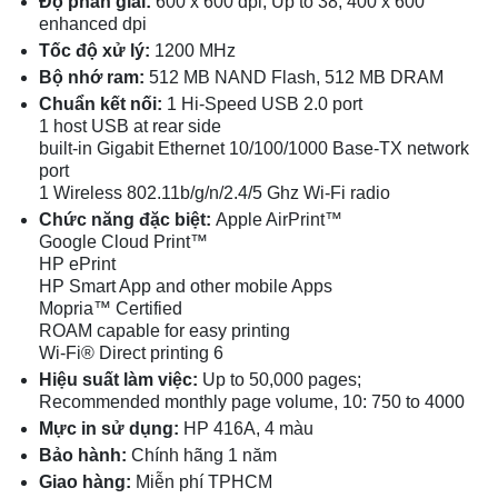
Độ phân giải:
600 x 600 dpi, Up to 38, 400 x 600
enhanced dpi
Tốc độ xử lý:
1200 MHz
Bộ nhớ ram:
512 MB NAND Flash, 512 MB DRAM
Chuẩn kết nối:
1 Hi-Speed USB 2.0 port
1 host USB at rear side
built-in Gigabit Ethernet 10/100/1000 Base-TX network
port
1 Wireless 802.11b/g/n/2.4/5 Ghz Wi-Fi radio
Chức năng đặc biệt:
Apple AirPrint™
Google Cloud Print™
HP ePrint
HP Smart App and other mobile Apps
Mopria™ Certified
ROAM capable for easy printing
Wi-Fi® Direct printing 6
Hiệu suất làm việc:
Up to 50,000 pages;
Recommended monthly page volume, 10: 750 to 4000
Mực in sử dụng:
HP 416A, 4 màu
Bảo hành:
Chính hãng 1 năm
Giao hàng:
Miễn phí TPHCM