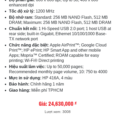
enhanced dpi
Tốc độ xử lý:
1200 MHz
Bộ nhớ ram:
Standard: 256 MB NAND Flash, 512 MB
DRAM; Maximum: 256 MB NAND Flash, 512 MB DRAM
Chuẩn kết nối:
1 Hi-Speed USB 2.0 port; 1 host USB at
rear side; built-in Gigabit, Ethernet 10/100/1000 Base-
TX network port
Chức năng đặc biệt:
Apple AirPrint™; Google Cloud
Print™; HP ePrint; HP Smart App and other mobile
Apps; Mopria™ Certified; ROAM capable for easy
printing; Wi-Fi® Direct printing
Hiệu suất làm việc:
Up to 50,000 pages;
Recommended monthly page volume, 10: 750 to 4000
Mực in sử dụng:
HP 416A, 4 màu
Bảo hành:
Chính hãng 1 năm
Giao hàng:
Miễn phí TPHCM
Giá: 24,630,000
đ
Lượt xem: 3008