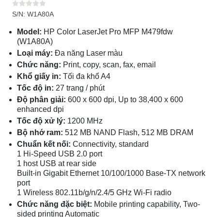
S/N: W1A80A
Model:
HP Color LaserJet Pro MFP M479fdw
(W1A80A)
Loại máy:
Đa năng Laser màu
Chức năng:
Print, copy, scan, fax, email
Khổ giấy in:
Tối đa khổ A4
Tốc độ in:
27 trang / phút
Độ phân giải:
600 x 600 dpi, Up to 38,400 x 600
enhanced dpi
Tốc độ xử lý:
1200 MHz
Bộ nhớ ram:
512 MB NAND Flash, 512 MB DRAM
Chuẩn kết nối:
Connectivity, standard
1 Hi-Speed USB 2.0 port
1 host USB at rear side
Built-in Gigabit Ethernet 10/100/1000 Base-TX network
port
1 Wireless 802.11b/g/n/2.4/5 GHz Wi-Fi radio
Chức năng đặc biệt:
Mobile printing capability, Two-
sided printing Automatic