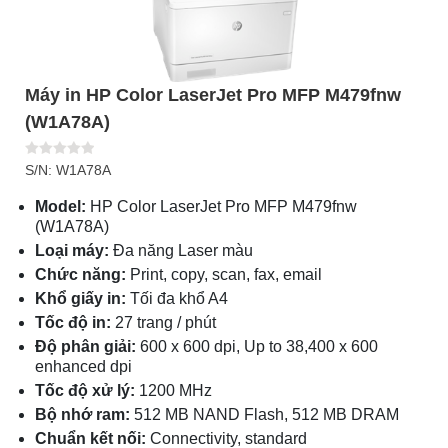
Máy in HP Color LaserJet Pro MFP M479fnw
(W1A78A)
S/N: W1A78A
Model:
HP Color LaserJet Pro MFP M479fnw
(W1A78A)
Loại máy:
Đa năng Laser màu
Chức năng:
Print, copy, scan, fax, email
Khổ giấy in:
Tối đa khổ A4
Tốc độ in:
27 trang / phút
Độ phân giải:
600 x 600 dpi, Up to 38,400 x 600
enhanced dpi
Tốc độ xử lý:
1200 MHz
Bộ nhớ ram:
512 MB NAND Flash, 512 MB DRAM
Chuẩn kết nối:
Connectivity, standard