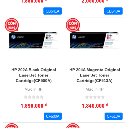
1,880,000
2,050,000
CB541A
CB540A
HP 202A Black Original
HP 204A Magenta Original
LaserJet Toner
LaserJet Toner
Cartridge(CF500A)
Cartridge(CF513A)
Mực in HP
Mực in HP
1,890,000
1,340,000
đ
đ
CF500A
CF513A