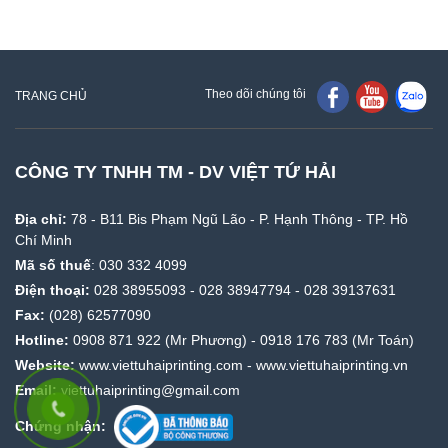
Theo dõi chúng tôi
TRANG CHỦ
CÔNG TY TNHH TM - DV VIỆT TỨ HẢI
Địa chỉ:
78 - B11 Bis Phạm Ngũ Lão - P. Hạnh Thông - TP. Hồ
Chí Minh
Mã số thuế
: 030 332 4099
Điện thoại:
028 38955093
-
028 38947794
-
028 39137631
Fax:
(028) 62577090
Hotline:
0908 871 922
(Mr Phương) -
0918 176 783
(Mr Toán)
Website:
www.viettuhaiprinting.com
-
www.viettuhaiprinting.vn
Email:
viettuhaiprinting@gmail.com
Chứng nhận: