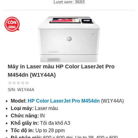
Lượt xem: 3683
Máy in Laser màu HP Color LaserJet Pro
M454dn (W1Y44A)
S/N: W1Y44A
Model:
HP Color LaserJet Pro M454dn
(W1Y44A)
Loại máy:
Laser màu
Chức năng:
IN
Khổ giấy in:
Tối đa khổ A3
Tốc độ in:
Up to 28 ppm
Độ phân giải:
600 x 600 dpi, Up to 38, 400 x 600