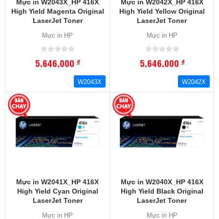
Mực in W2043X_HP 416X
Mực in W2042X_HP 416X
High Yield Magenta Original
High Yield Yellow Original
LaserJet Toner
LaserJet Toner
Cartridge_Dung Lượng
Cartridge_Dung Lượng
Mực in HP
Mực in HP
Trang In:6000.Máy In
Trang In:6000.Máy In
Tương ThíchM454, M479
Tương ThíchM454, M479
SERIES
SERIES
5,646,000
5,646,000
đ
đ
W2043X
W2042X
Mực in W2041X_HP 416X
Mực in W2040X_HP 416X
High Yield Cyan Original
High Yield Black Original
LaserJet Toner
LaserJet Toner
Cartridge_Dung Lượng
Cartridge_Dung Lượng
Mực in HP
Mực in HP