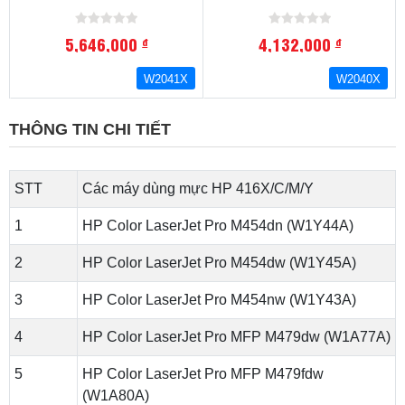
Trang In:6000.Máy In
Trang In:6000.Máy In
Tương ThíchM454, M479
Tương ThíchM454, M479
SERIES
SERIES
5,646,000
4,132,000
đ
đ
W2041X
W2040X
THÔNG TIN CHI TIẾT
STT
Các máy dùng mực HP 416X/C/M/Y
1
HP Color LaserJet Pro M454dn (W1Y44A)
2
HP Color LaserJet Pro M454dw (W1Y45A)
3
HP Color LaserJet Pro M454nw (W1Y43A)
4
HP Color LaserJet Pro MFP M479dw (W1A77A)
5
HP Color LaserJet Pro MFP M479fdw
(W1A80A)