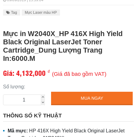
09/09/2019 | 15:39:04
Tag
Mực Laser màu HP
Mực in W2040X_HP 416X High Yield
Black Original LaserJet Toner
Cartridge_Dung Lượng Trang
In:6000.M
Giá:
4,132,000
₫
(Giá đã bao gồm VAT)
Số lượng:
MUA NGAY
THÔNG SỐ KỸ THUẬT
Mã mực:
HP 416X High Yield Black Original LaserJet