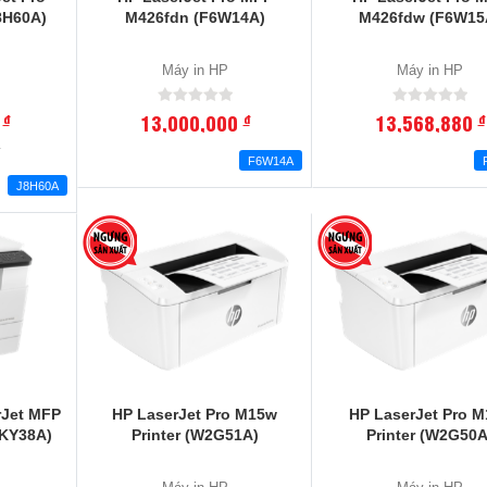
8H60A)
M426fdn (F6W14A)
M426fdw (F6W15
Máy in HP
Máy in HP
0
13,000,000
13,568,880
đ
đ
đ
₫
F6W14A
J8H60A
rJet MFP
HP LaserJet Pro M15w
HP LaserJet Pro M
2KY38A)
Printer (W2G51A)
Printer (W2G50A