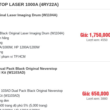
OP LASER 1000A (4RY22A)
ginal Laser Imaging Drum (W1104A)
Giá: 1,750,00
Black Original Laser Imaging Drum (W1104A)
h hãng
Lượt xem: 4550
ang
0A/1000W, HP 1200A/1200W
ng
hí phạm vi TP.HCM
ual Pack Black Original Neverstop
d Kit (W1103AD)
103AD Dual Pack Black Original Neverstop
Giá: 650,000
Kit (W1103AD)
Lượt xem: 3880
ng đen
500 trang độ phủ 5% (5,000 trang)