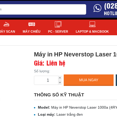
(02
HOTLI
MÁY SCAN
MÁY CHIẾU
PC - SERVER
LAPTOP & MACBOOK
Máy in HP Neverstop Laser 
Giá: Liên hệ
Số lượng:
MUA NGAY
THÔNG SỐ KỸ THUẬT
Model:
Máy in HP Neverstop Laser 1000a (4R
Loại máy:
Laser trắng đen