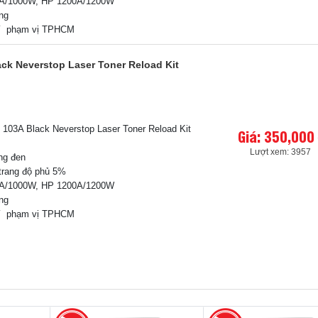
0A/1000W, HP 1200A/1200W
ãng
í phạm vị TPHCM
ck Neverstop Laser Toner Reload Kit
103A Black Neverstop Laser Toner Reload Kit
Giá: 350,000
Lượt xem: 3957
ng đen
trang độ phủ 5%
0A/1000W, HP 1200A/1200W
ãng
í phạm vị TPHCM