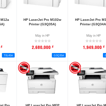
o M12a
HP LaserJet Pro M102w
HP LaserJet Pro M
5A)
Printer (G3Q35A)
Printer (G3Q34A
Máy in HP
Máy in HP
0
2,680,000
1,949,000
đ
đ
đ
T0L45A
G3Q35A
-5
%
et Pro
HP LaserJet Pro MFP
HP LaserJet Pro 