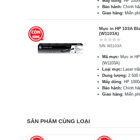
Máy dùng
: HP 100
Bảo hành:
Chính h
Giao hàng:
Miễn ph
Mực in HP 103A Bla
(W1103A)
S/N: W1103A
Mã mực:
Mực in HP 
(W1103A)
Loại mực:
Laser trắ
Dung lượng:
2.500 
Máy dùng
: HP 100
Bảo hành:
Chính h
Giao hàng:
Miễn ph
SẢN PHẨM CÙNG LOẠI