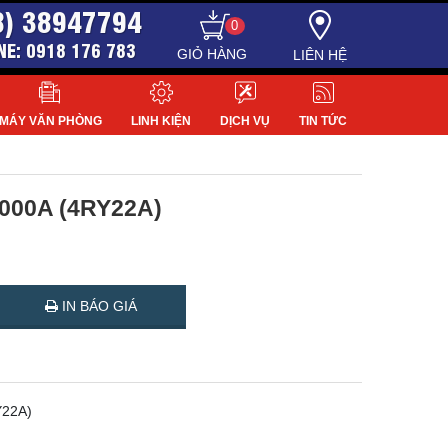
8) 38947794
0
NE: 0918 176 783
LIÊN HỆ
MÁY VĂN PHÒNG
LINH KIỆN
DỊCH VỤ
TIN TỨC
1000A (4RY22A)
IN BÁO GIÁ
Y22A)