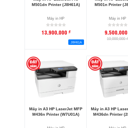
M501dn Printer (J8H61A)
M501n Printer (J
Máy in HP
Máy in HP
13,900,000
9,500,00
đ
10,000,000 
J8H61A
Máy in A3 HP LaserJet MFP
Máy in A3 HP Lase
M436n Printer (W7U01A)
M436dn Printer (