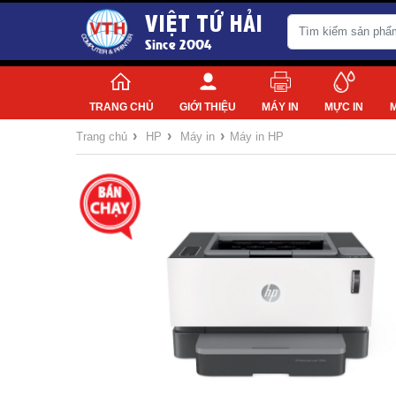
VIỆT TỨ HẢI
Since 2004
TRANG CHỦ
GIỚI THIỆU
MÁY IN
MỰC IN
›
›
›
Trang chủ
HP
Máy in
Máy in HP