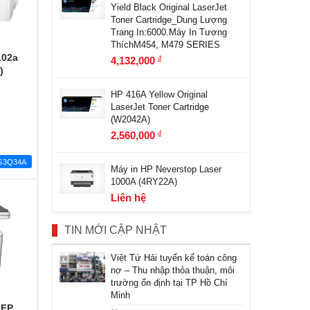
Yield Black Original LaserJet
Toner Cartridge_Dung Lượng
Trang In:6000.Máy In Tương
ThíchM454, M479 SERIES
102a
4,132,000
đ
)
HP 416A Yellow Original
LaserJet Toner Cartridge
(W2042A)
2,560,000
đ
G3Q34A
Máy in HP Neverstop Laser
1000A (4RY22A)
Liên hệ
TIN MỚI CẬP NHẬT
Việt Tứ Hải tuyển kế toán công
nợ – Thu nhập thỏa thuận, môi
trường ổn định tại TP Hồ Chí
Minh
MFP