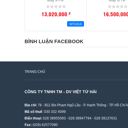
Máy in HP
Máy in HP
13,020,000
16,500,00
đ
W7U01A
BÌNH LUẬN FACEBOOK
TRANG CHỦ
CÔNG TY TNHH TM - DV VIỆT TỨ HẢI
Địa chỉ:
78 - B11 Bis Phạm Ngũ Lão - P. Hạnh Thông - TP. Hồ Chí 
Mã số thuế
: 030 332 4099
Điện thoại:
028 38955093
-
028 38947794
-
028 39137631
Fax:
(028) 62577090