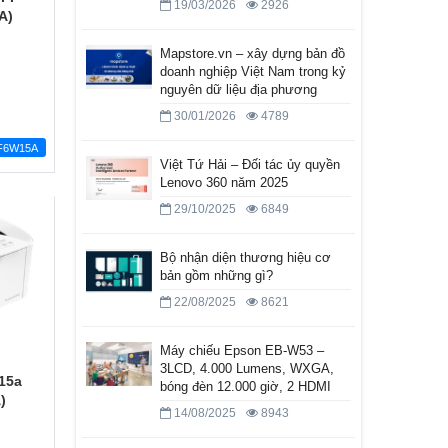
19/03/2026
2926
A)
Mapstore.vn – xây dựng bản đồ
doanh nghiệp Việt Nam trong kỷ
nguyên dữ liệu địa phương
30/01/2026
4789
F6W15A
Việt Tứ Hải – Đối tác ủy quyền
Lenovo 360 năm 2025
29/10/2025
6849
Bộ nhận diện thương hiệu cơ
bản gồm những gì?
22/08/2025
8621
Máy chiếu Epson EB-W53 –
3LCD, 4.000 Lumens, WXGA,
15a
bóng đèn 12.000 giờ, 2 HDMI
)
14/08/2025
8943