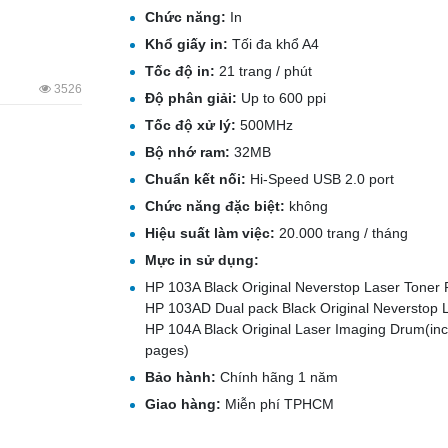
Chức năng:
In
Khổ giấy in:
Tối đa khổ A4
Tốc độ in:
21 trang / phút
3526
Độ phân giải:
Up to 600 ppi
Tốc độ xử lý:
500MHz
Bộ nhớ ram:
32MB
Chuẩn kết nối:
Hi-Speed USB 2.0 port
Chức năng đặc biệt:
không
Hiệu suất làm việc:
20.000 trang / tháng
Mực in sử dụng:
HP 103A Black Original Neverstop Laser Toner 
HP 103AD Dual pack Black Original Neverstop L
HP 104A Black Original Laser Imaging Drum(incl
pages)
Bảo hành:
Chính hãng 1 năm
Giao hàng:
Miễn phí TPHCM