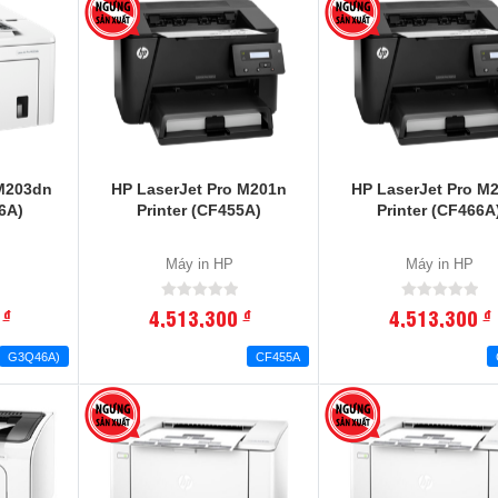
 M203dn
HP LaserJet Pro M201n
HP LaserJet Pro M
6A)
Printer (CF455A)
Printer (CF466A
Máy in HP
Máy in HP
0
4,513,300
4,513,300
đ
đ
đ
G3Q46A)
CF455A