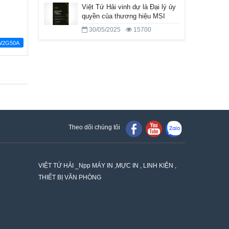
Việt Tứ Hải vinh dự là Đại lý ủy
quyền của thương hiệu MSI
30/05/2025
15700
W2G50A
Theo dõi chúng tôi
VIỆT TỨ HẢI _Npp MÁY IN ,MỰC IN , LINH KIỆN ,
THIẾT BỊ VĂN PHÒNG