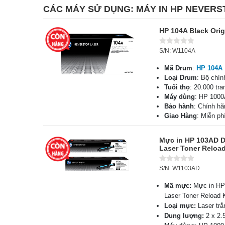
CÁC MÁY SỬ DỤNG:
MÁY IN HP NEVERST
HP 104A Black Ori
S/N: W1104A
Mã Drum
:
HP 104A
Loại Drum
: Bộ chín
Tuổi thọ
: 20.000 tr
Máy dùng
: HP 100
Bảo hành
: Chính hã
Giao Hàng
: Miễn p
Mực in HP 103AD D
Laser Toner Reloa
S/N: W1103AD
Mã mực:
Mực in HP 
Laser Toner Reload 
Loại mực:
Laser trắ
Dung lượng:
2 x 2.