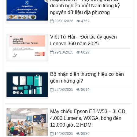
doanh nghiệp Việt Nam trong kỷ
nguyên dữ liệu địa phương
30/01/2026
4762
Việt Tứ Hải – Đối tác ủy quyền
Lenovo 360 năm 2025
29/10/2025
6829
Bộ nhận diện thương hiệu cơ bản
gồm những gì?
22/08/2025
8614
Máy chiếu Epson EB-W53 – 3LCD,
4.000 Lumens, WXGA, bóng đèn
12.000 giờ, 2 HDMI
14/08/2025
8930