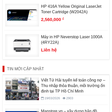
HP 416A Yellow Original LaserJet
Toner Cartridge (W2042A)
đ
2,560,000
Máy in HP Neverstop Laser 1000A
(4RY22A)
Liên hệ
TIN MỚI CẬP NHẬT
Việt Tứ Hải tuyển kế toán công nợ –
Thu nhập thỏa thuận, môi trường ổn
định tại TP Hồ Chí Minh
19/03/2026
2903
Mapstore.vn – xây dựng bản đồ