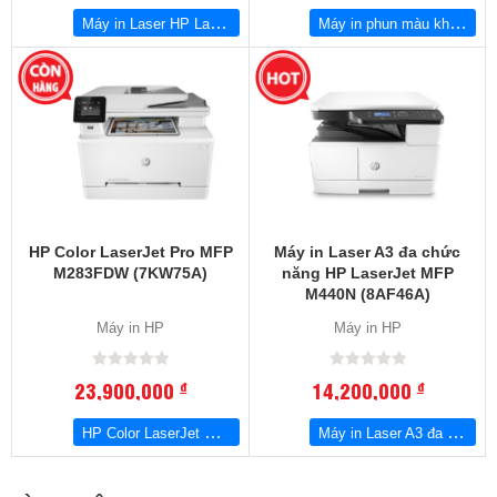
Máy in Laser HP LaserJet 107A (4ZB77A)
Máy in phun màu không dây HP Ink Tank 415 All-in-One (Z4B53A)
HP Color LaserJet Pro MFP
Máy in Laser A3 đa chức
M283FDW (7KW75A)
năng HP LaserJet MFP
M440N (8AF46A)
Máy in HP
Máy in HP
23,900,000
14,200,000
đ
đ
HP Color LaserJet Pro MFP M283FDW (7KW75A)
Máy in Laser A3 đa chức năng HP LaserJet MFP M440N (8AF46A)