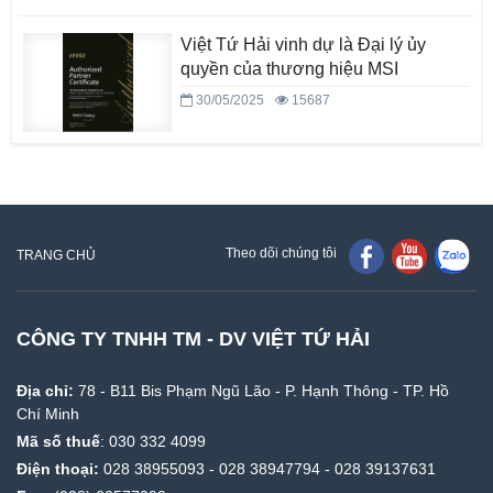
Việt Tứ Hải vinh dự là Đại lý ủy
quyền của thương hiệu MSI
30/05/2025
15687
Theo dõi chúng tôi
TRANG CHỦ
CÔNG TY TNHH TM - DV VIỆT TỨ HẢI
Địa chỉ:
78 - B11 Bis Phạm Ngũ Lão - P. Hạnh Thông - TP. Hồ
Chí Minh
Mã số thuế
: 030 332 4099
Điện thoại:
028 38955093
-
028 38947794
-
028 39137631