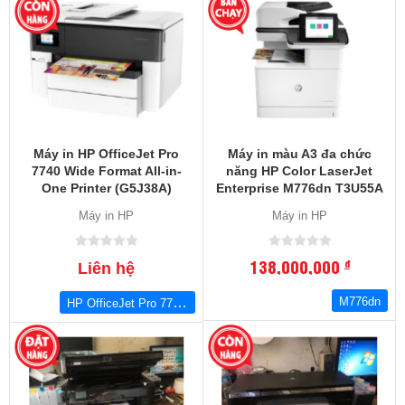
Máy in HP OfficeJet Pro
Máy in màu A3 đa chức
7740 Wide Format All-in-
năng HP Color LaserJet
One Printer (G5J38A)
Enterprise M776dn T3U55A
Máy in HP
Máy in HP
138,000,000
đ
Liên hệ
HP OfficeJet Pro 7740 Wide Format All-in-One Printer (G5J38A)
M776dn