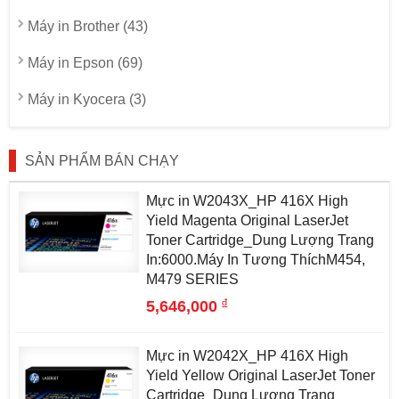
Máy in Brother (43)
Máy in Epson (69)
Máy in Kyocera (3)
SẢN PHẨM BÁN CHẠY
Mực in W2043X_HP 416X High
Yield Magenta Original LaserJet
Toner Cartridge_Dung Lượng Trang
In:6000.Máy In Tương ThíchM454,
M479 SERIES
đ
5,646,000
Mực in W2042X_HP 416X High
Yield Yellow Original LaserJet Toner
Cartridge_Dung Lượng Trang