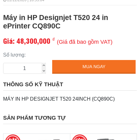
22/12/2020 | 18:53:04
Máy in HP Designjet T520 24 in
ePrinter CQ890C
Giá:
48,300,000
₫
(Giá đã bao gồm VAT)
Số lượng:
MUA NGAY
THÔNG SỐ KỸ THUẬT
MÁY IN HP DESIGNJET T520 24INCH (CQ890C)
SẢN PHẨM TƯƠNG TỰ