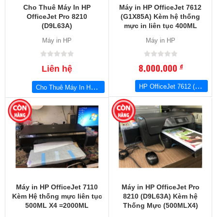
Cho Thuê Máy In HP
Máy in HP OfficeJet 7612
OfficeJet Pro 8210
(G1X85A) Kèm hệ thống
(D9L63A)
mực in liên tục 400ML
Máy in HP
Máy in HP
8,000,000
đ
Liên hệ
HP OfficeJet 7612 (G1X85A) Kèm hệ thống mực in liên tục 400ML
Cho Thuê Máy In HP OfficeJet Pro 8210 (D9L63A)
Máy in HP OfficeJet 7110
Máy in HP OfficeJet Pro
Kèm Hệ thống mực liên tục
8210 (D9L63A) Kèm hệ
500ML X4 =2000ML
Thống Mực (500MLX4)