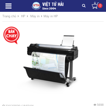
VIỆT TỨ HẢI
0
Since 2004
›
›
›
Trang chủ
HP
Máy in
Máy in HP
5698