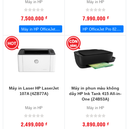
Máy in HP
Máy in HP
7,500,000
7,990,000
đ
đ
Máy in HP OfficeJet 7110 Kèm Hệ thống mực liên tục 500ML
HP OfficeJet Pro 8210 (D9L63A) Kèm hệ Thống Mực liên Tục 400MLX4
Máy in Laser HP LaserJet
Máy in phun màu không
107A (4ZB77A)
dây HP Ink Tank 415 All-in-
One (Z4B53A)
Máy in HP
Máy in HP
2,499,000
3,890,000
đ
đ