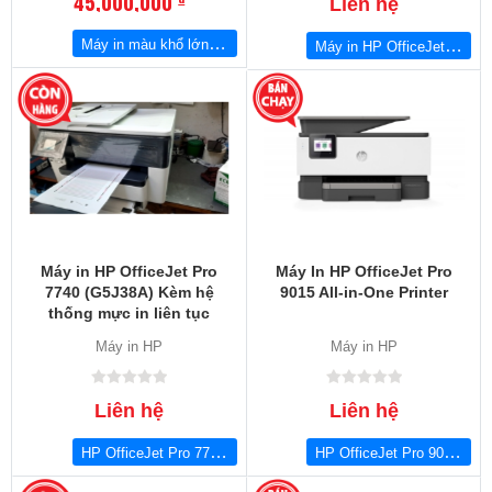
45,000,000
Liên hệ
Máy in màu khổ lớn HP DesignJet T520 24-in Printer
Máy in HP OfficeJet Pro 7740 Wide Format All-in-One Printer (G5J38A)
Máy in HP OfficeJet Pro
Máy In HP OfficeJet Pro
7740 (G5J38A) Kèm hệ
9015 All-in-One Printer
thống mực in liên tục
500ML
Máy in HP
Máy in HP
Liên hệ
Liên hệ
HP OfficeJet Pro 7740 Wide Format All-in-One Printer (G5J38A) Kèm hệ thống mực in liên tục 400ML
HP OfficeJet Pro 9015 All-in-One Printer