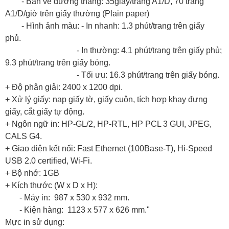
- Bản vẽ đường thẳng: 35giây/trang A1/D, 70 trang
A1/D/giờ trên giấy thường (Plain paper)
- Hình ảnh màu: - In nhanh: 1.3 phút/trang trên giấy
phủ.
- In thường: 4.1 phút/trang trên giấy phủ;
9.3 phút/trang trên giấy bóng.
- Tối ưu: 16.3 phút/trang trên giấy bóng.
+ Độ phân giải: 2400 x 1200 dpi.
+ Xử lý giấy: nạp giấy tờ, giấy cuộn, tích hợp khay đựng
giấy, cắt giấy tự động.
+ Ngôn ngữ in: HP-GL/2, HP-RTL, HP PCL 3 GUI, JPEG,
CALS G4.
+ Giao diện kết nối: Fast Ethernet (100Base-T), Hi-Speed
USB 2.0 certified, Wi-Fi.
+ Bộ nhớ: 1GB
+ Kích thước (W x D x H):
- Máy in: 987 x 530 x 932 mm.
- Kiện hàng: 1123 x 577 x 626 mm."​
Mực in sử dụng: