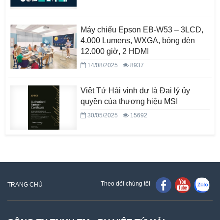
Máy chiếu Epson EB-W53 – 3LCD,
4.000 Lumens, WXGA, bóng đèn
12.000 giờ, 2 HDMI
14/08/2025
8937
Việt Tứ Hải vinh dự là Đại lý ủy
quyền của thương hiệu MSI
30/05/2025
15692
Theo dõi chúng tôi
TRANG CHỦ