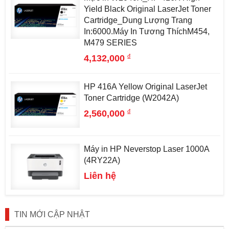
Yield Black Original LaserJet Toner
Cartridge_Dung Lượng Trang
In:6000.Máy In Tương ThíchM454,
M479 SERIES
đ
4,132,000
HP 416A Yellow Original LaserJet
Toner Cartridge (W2042A)
đ
2,560,000
Máy in HP Neverstop Laser 1000A
(4RY22A)
Liên hệ
TIN MỚI CẬP NHẬT