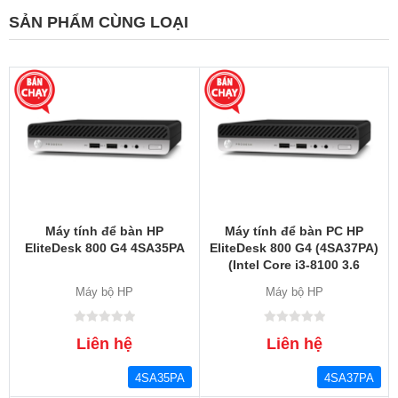
SẢN PHẨM CÙNG LOẠI
Máy tính để bàn HP
Máy tính để bàn PC HP
EliteDesk 800 G4 4SA35PA
EliteDesk 800 G4 (4SA37PA)
(Intel Core i3-8100 3.6
GHz/8GB RAM/1TB/Intel
Máy bộ HP
Máy bộ HP
UHD Graphics 630/Free
DOS)
Liên hệ
Liên hệ
4SA35PA
4SA37PA