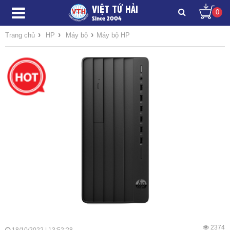
VIỆT TỨ HẢI
0
Since 2004
›
›
›
Trang chủ
HP
Máy bộ
Máy bộ HP
2374