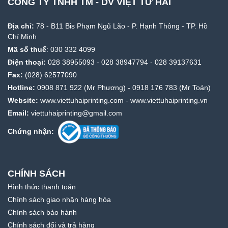
CÔNG TY TNHH TM - DV VIỆT TỨ HẢI
Địa chỉ:
78 - B11 Bis Phạm Ngũ Lão - P. Hạnh Thông - TP. Hồ
Chí Minh
Mã số thuế
: 030 332 4099
Điện thoại:
028 38955093
-
028 38947794
-
028 39137631
Fax:
(028) 62577090
Hotline:
0908 871 922
(Mr Phương) -
0918 176 783
(Mr Toán)
Website:
www.viettuhaiprinting.com
-
www.viettuhaiprinting.vn
Email:
viettuhaiprinting@gmail.com
Chứng nhận:
CHÍNH SÁCH
Hình thức thanh toán
Chính sách giao nhận hàng hóa
Chính sách bảo hành
Chính sách đổi và trả hàng