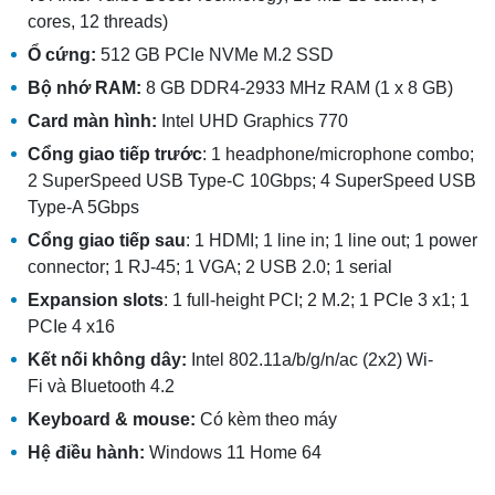
cores, 12 threads)
Ổ cứng:
512 GB PCIe NVMe M.2 SSD
Bộ nhớ RAM:
8 GB DDR4-2933 MHz RAM (1 x 8 GB)
Card màn hình:
Intel UHD Graphics 770
Cổng giao tiếp t
rước
: 1 headphone/microphone combo;
2 SuperSpeed USB Type-C 10Gbps; 4 SuperSpeed USB
Type-A 5Gbps
Cổng giao tiếp s
au
: 1 HDMI; 1 line in; 1 line out; 1 power
connector; 1 RJ-45; 1 VGA; 2 USB 2.0; 1 serial
Expansion slots
: 1 full-height PCI; 2 M.2; 1 PCIe 3 x1; 1
PCIe 4 x16
Kết nối không dây:
Intel 802.11a/b/g/n/ac (2x2) Wi-
Fi và Bluetooth 4.2
Keyboard & mouse:
Có kèm theo máy
Hệ điều hành:
Windows 11 Home 64