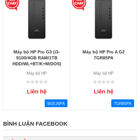
Máy bộ HP Pro G3 (i3-
Máy bộ HP Pro A G2
9100/4GB RAM/1TB
7GR85PA
HDD/WL+BT/K+M/DOS)
(9GE26PA)
Máy bộ HP
Máy bộ HP
Liên hệ
Liên hệ
9GE26PA
7GR85PA
BÌNH LUẬN FACEBOOK