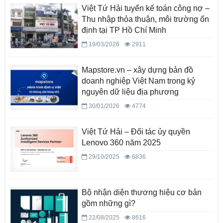
Việt Tứ Hải tuyển kế toán công nợ –
Thu nhập thỏa thuận, môi trường ổn
định tại TP Hồ Chí Minh
19/03/2026
2911
Mapstore.vn – xây dựng bản đồ
doanh nghiệp Việt Nam trong kỷ
nguyên dữ liệu địa phương
30/01/2026
4774
Việt Tứ Hải – Đối tác ủy quyền
Lenovo 360 năm 2025
29/10/2025
6836
Bộ nhận diện thương hiệu cơ bản
gồm những gì?
22/08/2025
8616