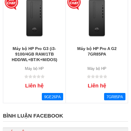
Máy bộ HP Pro G3 (i3-
Máy bộ HP Pro A G2
9100/4GB RAM/1TB
7GR85PA
HDD/WL+BT/K+M/DOS)
(9GE26PA)
Máy bộ HP
Máy bộ HP
Liên hệ
Liên hệ
9GE26PA
7GR85PA
BÌNH LUẬN FACEBOOK