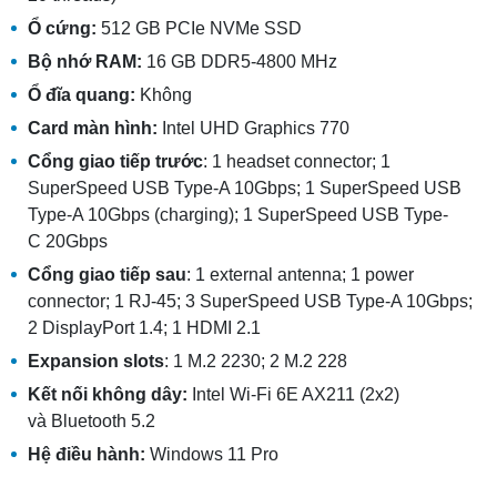
Ổ cứng:
512 GB PCIe NVMe SSD
Bộ nhớ RAM:
16 GB DDR5-4800 MHz
Ổ đĩa quang:
Không
Card màn hình:
Intel UHD Graphics 770
Cổng giao tiếp t
rước
: 1 headset connector; 1
SuperSpeed USB Type-A 10Gbps; 1 SuperSpeed USB
Type-A 10Gbps (charging); 1 SuperSpeed USB Type-
C 20Gbps
Cổng giao tiếp s
au
: 1 external antenna; 1 power
connector; 1 RJ-45; 3 SuperSpeed USB Type-A 10Gbps;
2 DisplayPort 1.4; 1 HDMI 2.1
Expansion slots
: 1 M.2 2230; 2 M.2 228
Kết nối không dây:
Intel Wi-Fi 6E AX211 (2x2)
và Bluetooth 5.2
Hệ điều hành:
Windows 11 Pro