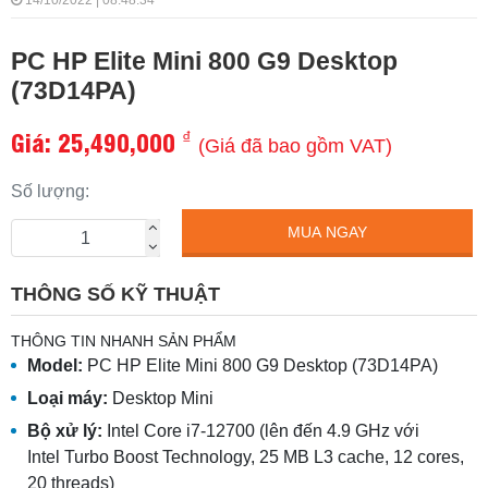
14/10/2022 | 08:48:34
PC HP Elite Mini 800 G9 Desktop
(73D14PA)
Giá:
25,490,000
₫
(Giá đã bao gồm VAT)
Số lượng:
MUA NGAY
THÔNG SỐ KỸ THUẬT
THÔNG TIN NHANH SẢN PHẨM
Model:
PC HP Elite Mini 800 G9 Desktop (73D14PA)
Loại máy:
Desktop Mini
Bộ xử lý:
Intel Core i7-12700 (lên đến 4.9 GHz với
Intel Turbo Boost Technology, 25 MB L3 cache, 12 cores,
20 threads)