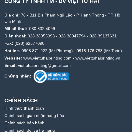
CÔNG TY TNHH TM - DV VIỆT TỨ HẢI
Địa chỉ:
78 - B11 Bis Phạm Ngũ Lão - P. Hạnh Thông - TP. Hồ
Chí Minh
Mã số thuế
: 030 332 4099
Điện thoại:
028 38955093
-
028 38947794
-
028 39137631
Fax:
(028) 62577090
Hotline:
0908 871 922
(Mr Phương) -
0918 176 783
(Mr Toán)
Website:
www.viettuhaiprinting.com
-
www.viettuhaiprinting.vn
Email:
viettuhaiprinting@gmail.com
Chứng nhận:
CHÍNH SÁCH
Hình thức thanh toán
Chính sách giao nhận hàng hóa
Chính sách bảo hành
Chính sách đổi và trả hàng