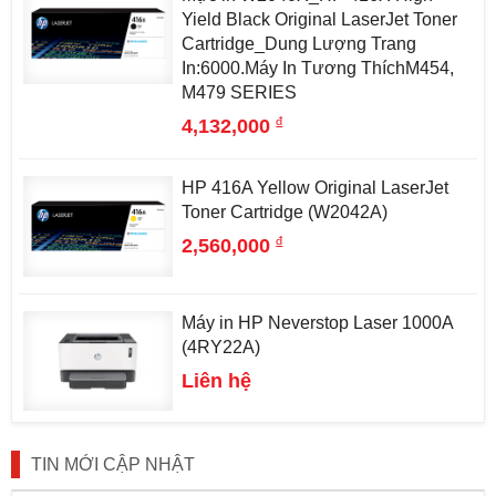
Yield Black Original LaserJet Toner
Cartridge_Dung Lượng Trang
In:6000.Máy In Tương ThíchM454,
M479 SERIES
đ
4,132,000
HP 416A Yellow Original LaserJet
Toner Cartridge (W2042A)
đ
2,560,000
Máy in HP Neverstop Laser 1000A
(4RY22A)
Liên hệ
TIN MỚI CẬP NHẬT