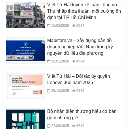
Việt Tứ Hải tuyển kế toán công nợ –
Thu nhập thỏa thuận, môi trường ổn
định tại TP Hồ Chí Minh
19/03/2026
2924
Mapstore.vn – xây dựng bản đồ
doanh nghiệp Việt Nam trong kỷ
nguyên dữ liệu địa phương
30/01/2026
4784
Việt Tứ Hải – Đối tác ủy quyền
Lenovo 360 năm 2025
29/10/2025
6845
Bộ nhận diện thương hiệu cơ bản
gồm những gì?
22/08/2025
8619