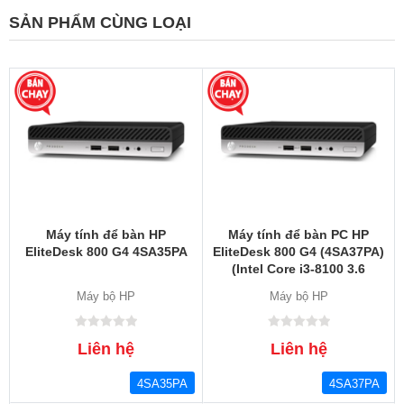
SẢN PHẨM CÙNG LOẠI
Máy tính để bàn HP
Máy tính để bàn PC HP
EliteDesk 800 G4 4SA35PA
EliteDesk 800 G4 (4SA37PA)
(Intel Core i3-8100 3.6
GHz/8GB RAM/1TB/Intel
Máy bộ HP
Máy bộ HP
UHD Graphics 630/Free
DOS)
Liên hệ
Liên hệ
4SA35PA
4SA37PA