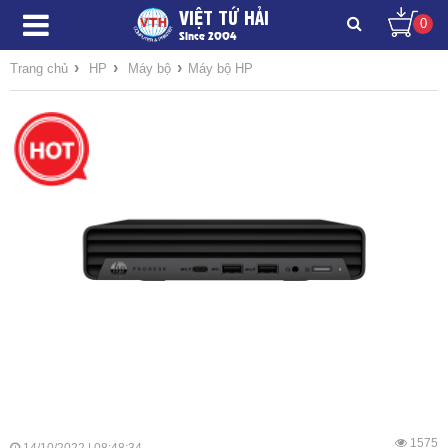
VIỆT TỨ HẢI
0
Since 2004
›
›
›
Trang chủ
HP
Máy bộ
Máy bộ HP
1575