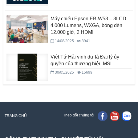
Máy chiếu Epson EB-W53 – 3LCD,
4.000 Lumens, WXGA, bóng đèn
12.000 giờ, 2 HDMI
14/08/2025
8941
Việt Tứ Hải vinh dự là Đại lý ủy
quyền của thương hiệu MSI
30/05/2025
15699
Theo dõi chúng tôi
TRANG CHỦ