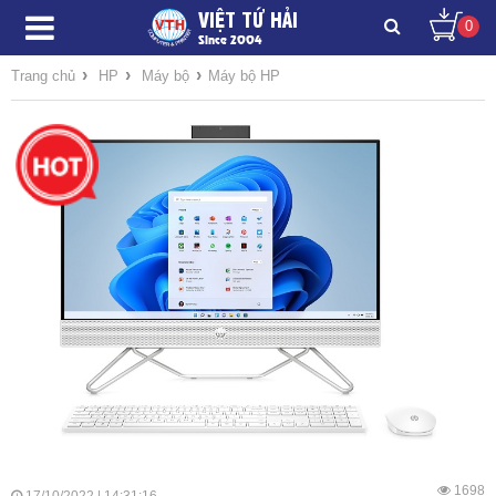
VIỆT TỨ HẢI
0
Since 2004
›
›
›
Trang chủ
HP
Máy bộ
Máy bộ HP
1698