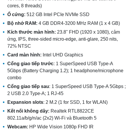
cores, 8 threads)
Ổ cứng:
512 GB Intel PCIe NVMe SSD
Bộ nhớ RAM:
4 GB DDR4-3200 MHz RAM (1 x 4 GB)
Kích thước màn hình:
23.8" FHD (1920 x 1080), cảm
ứng, IPS, three-sided micro-edge, anti-glare, 250 nits,
72% NTSC
Card màn hình:
Intel UHD Graphics
Cổng giao tiếp t
rước
: 1 SuperSpeed USB Type-A
5Gbps (Battery Charging 1.2); 1 headphone/microphone
combo
Cổng giao tiếp s
au
: 1 SuperSpeed USB Type-A 5Gbps ;
2 USB 2.0 Type-A; 1 RJ-45
Expansion slots
: 2 M.2 (1 for SSD, 1 for WLAN)
Kết nối không dây:
Realtek RTL8822CE
802.11a/b/g/n/ac (2x2) Wi-Fi và Bluetooth 5
Webcam:
HP Wide Vision 1080p FHD IR