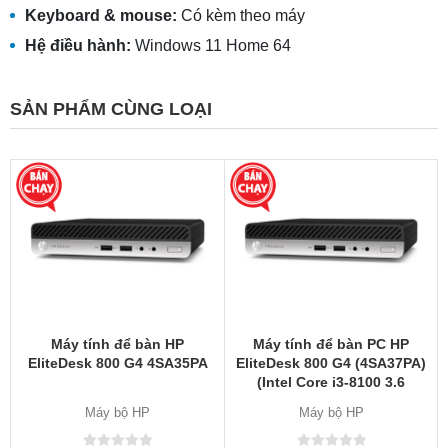
Keyboard & mouse:
Có kèm theo máy
Hệ điều hành:
Windows 11 Home 64
SẢN PHẨM CÙNG LOẠI
Máy tính để bàn HP
Máy tính để bàn PC HP
EliteDesk 800 G4 4SA35PA
EliteDesk 800 G4 (4SA37PA)
(Intel Core i3-8100 3.6
GHz/8GB RAM/1TB/Intel
Máy bộ HP
Máy bộ HP
UHD Graphics 630/Free
DOS)