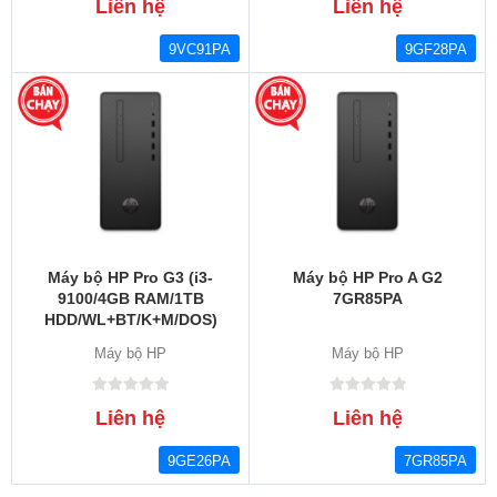
Liên hệ
Liên hệ
9VC91PA
9GF28PA
Máy bộ HP Pro G3 (i3-
Máy bộ HP Pro A G2
9100/4GB RAM/1TB
7GR85PA
HDD/WL+BT/K+M/DOS)
(9GE26PA)
Máy bộ HP
Máy bộ HP
Liên hệ
Liên hệ
9GE26PA
7GR85PA