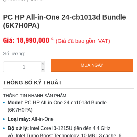
17/10/2022 | 14:31:16
PC HP All-in-One 24-cb1013d Bundle
(6K7H0PA)
Giá:
18,990,000
₫
(Giá đã bao gồm VAT)
Số lượng:
MUA NGAY
THÔNG SỐ KỸ THUẬT
THÔNG TIN NHANH SẢN PHẨM
Model:
PC HP All-in-One 24-cb1013d Bundle
(6K7H0PA)
Loại máy:
All-in-One
Bộ xử lý:
Intel Core i3-1215U (lên đến 4.4 GHz
với Intel Turbo Boost Technology, 10 MB L3 cache, 6