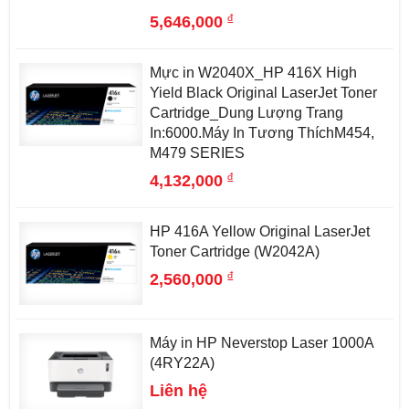
đ
5,646,000
Mực in W2040X_HP 416X High
Yield Black Original LaserJet Toner
Cartridge_Dung Lượng Trang
In:6000.Máy In Tương ThíchM454,
M479 SERIES
đ
4,132,000
HP 416A Yellow Original LaserJet
Toner Cartridge (W2042A)
đ
2,560,000
Máy in HP Neverstop Laser 1000A
(4RY22A)
Liên hệ