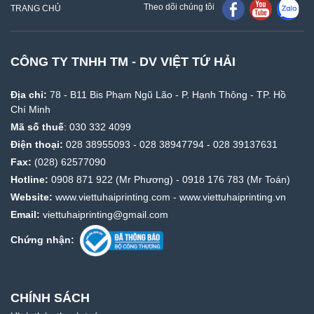
Theo dõi chúng tôi
TRANG CHỦ
CÔNG TY TNHH TM - DV VIỆT TỨ HẢI
Địa chỉ:
78 - B11 Bis Phạm Ngũ Lão - P. Hạnh Thông - TP. Hồ
Chí Minh
Mã số thuế
: 030 332 4099
Điện thoại:
028 38955093
-
028 38947794
-
028 39137631
Fax:
(028) 62577090
Hotline:
0908 871 922
(Mr Phương) -
0918 176 783
(Mr Toán)
Website:
www.viettuhaiprinting.com
-
www.viettuhaiprinting.vn
Email:
viettuhaiprinting@gmail.com
Chứng nhận:
CHÍNH SÁCH