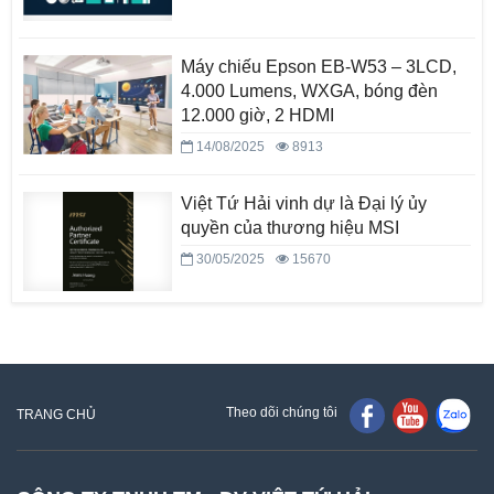
Máy chiếu Epson EB-W53 – 3LCD,
4.000 Lumens, WXGA, bóng đèn
12.000 giờ, 2 HDMI
14/08/2025
8913
Việt Tứ Hải vinh dự là Đại lý ủy
quyền của thương hiệu MSI
30/05/2025
15670
Theo dõi chúng tôi
TRANG CHỦ