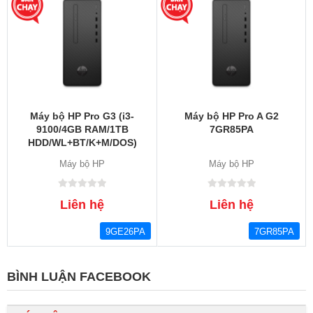
Máy bộ HP Pro G3 (i3-
Máy bộ HP Pro A G2
9100/4GB RAM/1TB
7GR85PA
HDD/WL+BT/K+M/DOS)
(9GE26PA)
Máy bộ HP
Máy bộ HP
Liên hệ
Liên hệ
9GE26PA
7GR85PA
BÌNH LUẬN FACEBOOK