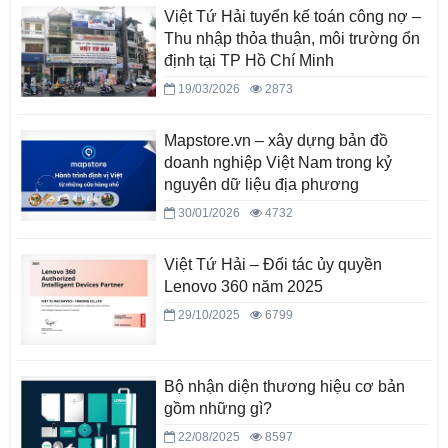
Việt Tứ Hải tuyển kế toán công nợ –
Thu nhập thỏa thuận, môi trường ổn
định tại TP Hồ Chí Minh
19/03/2026
2873
Mapstore.vn – xây dựng bản đồ
doanh nghiệp Việt Nam trong kỷ
nguyên dữ liệu địa phương
30/01/2026
4732
Việt Tứ Hải – Đối tác ủy quyền
Lenovo 360 năm 2025
29/10/2025
6799
Bộ nhận diện thương hiệu cơ bản
gồm những gì?
22/08/2025
8597