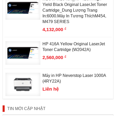
Yield Black Original LaserJet Toner
Cartridge_Dung Lượng Trang
In:6000.Máy In Tương ThíchM454,
M479 SERIES
đ
4,132,000
HP 416A Yellow Original LaserJet
Toner Cartridge (W2042A)
đ
2,560,000
Máy in HP Neverstop Laser 1000A
(4RY22A)
Liên hệ
TIN MỚI CẬP NHẬT