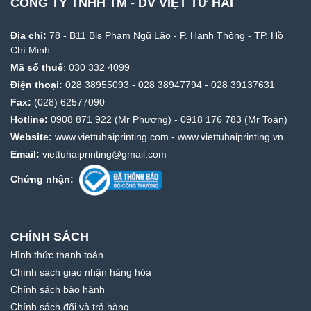
CÔNG TY TNHH TM - DV VIỆT TỨ HẢI
Địa chỉ:
78 - B11 Bis Phạm Ngũ Lão - P. Hạnh Thông - TP. Hồ
Chí Minh
Mã số thuế
: 030 332 4099
Điện thoại:
028 38955093
-
028 38947794
-
028 39137631
Fax:
(028) 62577090
Hotline:
0908 871 922
(Mr Phương) -
0918 176 783
(Mr Toán)
Website:
www.viettuhaiprinting.com
-
www.viettuhaiprinting.vn
Email:
viettuhaiprinting@gmail.com
Chứng nhận:
CHÍNH SÁCH
Hình thức thanh toán
Chính sách giao nhận hàng hóa
Chính sách bảo hành
Chính sách đổi và trả hàng