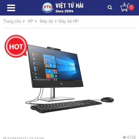
VIỆT TỨ HẢI
0
Since 2004
›
›
›
Trang chủ
HP
Máy bộ
Máy bộ HP
6732