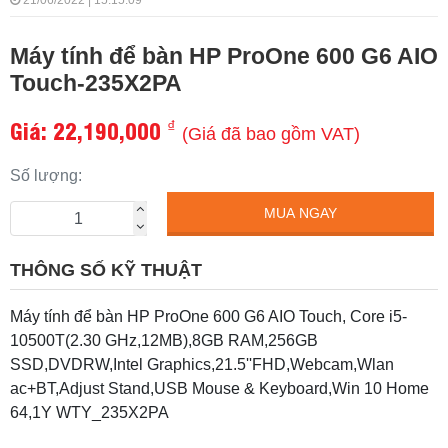
21/06/2022 | 15:15:09
Máy tính để bàn HP ProOne 600 G6 AIO
Touch-235X2PA
Giá:
22,190,000
₫
(Giá đã bao gồm VAT)
Số lượng:
MUA NGAY
THÔNG SỐ KỸ THUẬT
Máy tính để bàn HP ProOne 600 G6 AIO Touch, Core i5-
10500T(2.30 GHz,12MB),8GB RAM,256GB
SSD,DVDRW,Intel Graphics,21.5''FHD,Webcam,Wlan
ac+BT,Adjust Stand,USB Mouse & Keyboard,Win 10 Home
64,1Y WTY_235X2PA