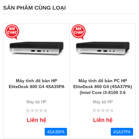
SẢN PHẨM CÙNG LOẠI
Máy tính để bàn HP
Máy tính để bàn PC HP
EliteDesk 800 G4 4SA35PA
EliteDesk 800 G4 (4SA37PA)
(Intel Core i3-8100 3.6
GHz/8GB RAM/1TB/Intel
Máy bộ HP
Máy bộ HP
UHD Graphics 630/Free
DOS)
Liên hệ
Liên hệ
4SA35PA
4SA37PA