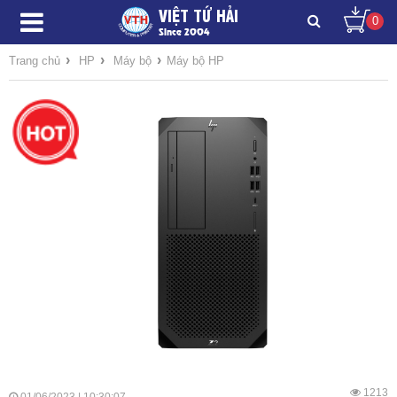
VIỆT TỨ HẢI
0
Since 2004
›
›
›
Trang chủ
HP
Máy bộ
Máy bộ HP
1213