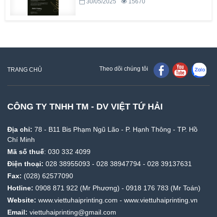
30/05/2025
15670
Theo dõi chúng tôi
TRANG CHỦ
CÔNG TY TNHH TM - DV VIỆT TỨ HẢI
Địa chỉ:
78 - B11 Bis Phạm Ngũ Lão - P. Hạnh Thông - TP. Hồ
Chí Minh
Mã số thuế
: 030 332 4099
Điện thoại:
028 38955093
-
028 38947794
-
028 39137631
Fax:
(028) 62577090
Hotline:
0908 871 922
(Mr Phương) -
0918 176 783
(Mr Toán)
Website:
www.viettuhaiprinting.com
-
www.viettuhaiprinting.vn
Email:
viettuhaiprinting@gmail.com