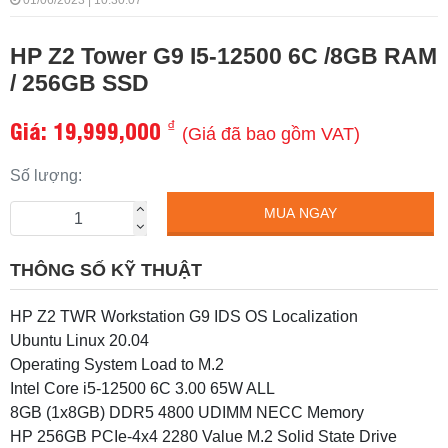
01/06/2023 | 10:30:07
HP Z2 Tower G9 I5-12500 6C /8GB RAM
/ 256GB SSD
Giá:
19,999,000
₫
(Giá đã bao gồm VAT)
Số lượng:
MUA NGAY
THÔNG SỐ KỸ THUẬT
HP Z2 TWR Workstation G9 IDS OS Localization
Ubuntu Linux 20.04
Operating System Load to M.2
Intel Core i5-12500 6C 3.00 65W ALL
8GB (1x8GB) DDR5 4800 UDIMM NECC Memory
HP 256GB PCIe-4x4 2280 Value M.2 Solid State Drive