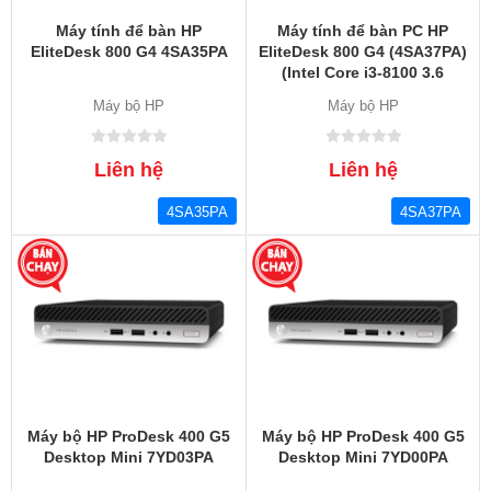
Máy tính để bàn HP
Máy tính để bàn PC HP
EliteDesk 800 G4 4SA35PA
EliteDesk 800 G4 (4SA37PA)
(Intel Core i3-8100 3.6
GHz/8GB RAM/1TB/Intel
Máy bộ HP
Máy bộ HP
UHD Graphics 630/Free
DOS)
Liên hệ
Liên hệ
4SA35PA
4SA37PA
Máy bộ HP ProDesk 400 G5
Máy bộ HP ProDesk 400 G5
Desktop Mini 7YD03PA
Desktop Mini 7YD00PA