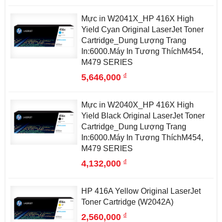
Mực in W2041X_HP 416X High
Yield Cyan Original LaserJet Toner
Cartridge_Dung Lượng Trang
In:6000.Máy In Tương ThíchM454,
M479 SERIES
đ
5,646,000
Mực in W2040X_HP 416X High
Yield Black Original LaserJet Toner
Cartridge_Dung Lượng Trang
In:6000.Máy In Tương ThíchM454,
M479 SERIES
đ
4,132,000
HP 416A Yellow Original LaserJet
Toner Cartridge (W2042A)
đ
2,560,000