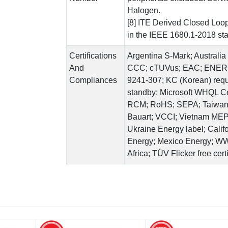
Halogen.
[8] ITE Derived Closed Loop 
in the IEEE 1680.1-2018 st
Certifications
Argentina S-Mark; Austral
And
CCC; cTUVus; EAC; ENERG
Compliances
9241-307; KC (Korean) requ
standby; Microsoft WHQL Ce
RCM; RoHS; SEPA; Taiwan B
Bauart; VCCI; Vietnam MEP
Ukraine Energy label; Cali
Energy; Mexico Energy; WW 
Africa; TÜV Flicker free cert