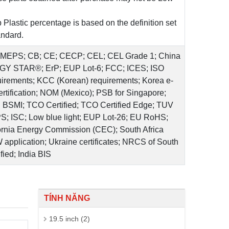
Plastic percentage is based on the definition set
andard.
ia MEPS; CB; CE; CECP; CEL; CEL Grade 1; China
Y STAR®; ErP; EUP Lot-6; FCC; ICES; ISO
irements; KCC (Korean) requirements; Korea e-
rtification; NOM (Mexico); PSB for Singapore;
SMI; TCO Certified; TCO Certified Edge; TUV
S; ISC; Low blue light; EUP Lot-26; EU RoHS;
fornia Energy Commission (CEC); South Africa
application; Ukraine certificates; NRCS of South
ified; India BIS
TÍNH NĂNG
19.5 inch (2)