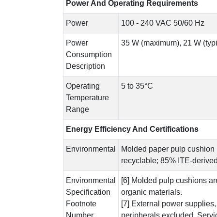
Power And Operating Requirements
Power
100 - 240 VAC 50/60 Hz
Power
35 W (maximum), 21 W (typic
Consumption
Description
Operating
5 to 35°C
Temperature
Range
Energy Efficiency And Certifications
Environmental
Molded paper pulp cushion 
recyclable; 85% ITE-derived
Environmental
[6] Molded pulp cushions a
Specification
organic materials.
Footnote
[7] External power supplie
Number
peripherals excluded. Servi