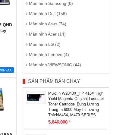
Màn hình Samsung (8)
Màn hình Dell (156)
Màn hình Asus (74)
3 QHD
lay
Màn hình Acer (14)
Màn hình LG (2)
Màn hình Lenovo (4)
Màn hình VIEWSONIC (44)
Q8N9AA
SẢN PHẨM BÁN CHẠY
Mực in W2043X_HP 416X High
Yield Magenta Original LaserJet
Toner Cartridge_Dung Lượng
Trang In:6000.Máy In Tương
ThíchM454, M479 SERIES
5,646,000
đ
RV16AA