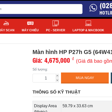
(02
HOTLI
MÁY SCAN
MÁY CHIẾU
PC - SERVER
LAPTOP & MACBOOK
Màn hình HP P27h G5 (64W4
Giá:
4,675,000
₫
(Giá đã bao gồ
Số lượng:
MUA NGAY
THÔNG SỐ KỸ THUẬT
Display Area
59.79 x 33.63 cm
(Metric)