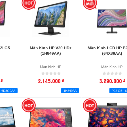
2i G5
Màn hình HP V20 HD+
Màn hình LCD HP P
)
(1H849AA)
(64X86AA)
P
Màn hình HP
Màn hình HP
0
2,145,000
3,290,000
đ
đ
đ
6D8G9AA
1H849AA
P22 G5 - 