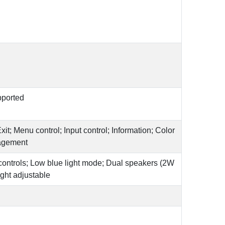
pported
it; Menu control; Input control; Information; Color
nagement
controls; Low blue light mode; Dual speakers (2W
ight adjustable