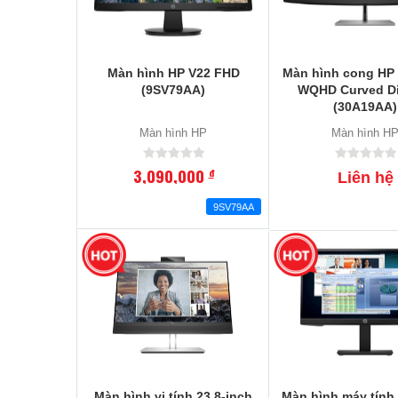
Màn hình HP V22 FHD
Màn hình cong HP
(9SV79AA)
WQHD Curved Di
(30A19AA)
Màn hình HP
Màn hình H
3,090,000
đ
Liên hệ
9SV79AA
Màn hình vi tính 23.8-inch
Màn hình máy tính