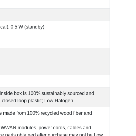
al), 0.5 W (standby)
inside box is 100% sustainably sourced and
 closed loop plastic; Low Halogen
re made from 100% recycled wood fiber and
s, WWAN modules, power cords, cables and
ce parts obtained after purchase may not be Low