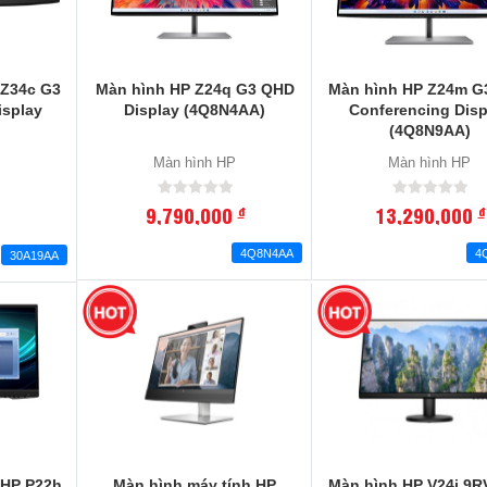
 Z34c G3
Màn hình HP Z24q G3 QHD
Màn hình HP Z24m G
splay
Display (4Q8N4AA)
Conferencing Disp
(4Q8N9AA)
P
Màn hình HP
Màn hình HP
9,790,000
13,290,000
đ
đ
4Q8N4AA
4
30A19AA
 HP P22h
Màn hình máy tính HP
Màn hình HP V24i 9