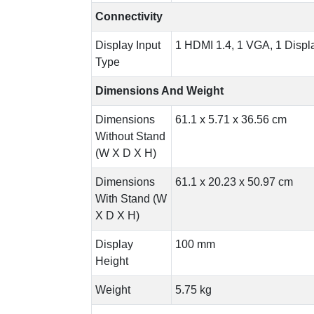
Connectivity
Display Input
1 HDMI 1.4, 1 VGA, 1 Displ
Type
Dimensions And Weight
Dimensions
61.1 x 5.71 x 36.56 cm
Without Stand
(W X D X H)
Dimensions
61.1 x 20.23 x 50.97 cm
With Stand (W
X D X H)
Display
100 mm
Height
Weight
5.75 kg