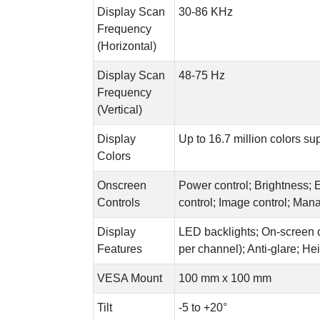
Display Scan
30-86 KHz
Frequency
(Horizontal)
Display Scan
48-75 Hz
Frequency
(Vertical)
Display
Up to 16.7 million colors su
Colors
Onscreen
Power control; Brightness; Ex
Controls
control; Image control; Ma
Display
LED backlights; On-screen 
Features
per channel); Anti-glare; He
VESA Mount
100 mm x 100 mm
Tilt
-5 to +20°