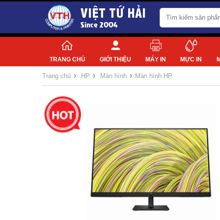
VIỆT TỨ HẢI
Since 2004
TRANG CHỦ
GIỚI THIỆU
MÁY IN
MỰC IN
›
›
›
Trang chủ
HP
Màn hình
Màn hình HP