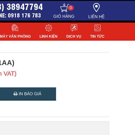
8) 38947794
0
NE: 0918 176 783
LIÊN HỆ
MÁY VĂN PHÒNG
LINH KIỆN
DỊCH VỤ
TIN TỨC
1AA)
m VAT)
IN BÁO GIÁ