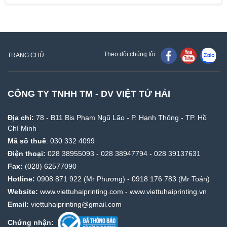
Theo dõi chúng tôi
TRANG CHỦ
CÔNG TY TNHH TM - DV VIỆT TỨ HẢI
Địa chỉ:
78 - B11 Bis Phạm Ngũ Lão - P. Hạnh Thông - TP. Hồ
Chí Minh
Mã số thuế
: 030 332 4099
Điện thoại:
028 38955093
-
028 38947794
-
028 39137631
Fax:
(028) 62577090
Hotline:
0908 871 922
(Mr Phương) -
0918 176 783
(Mr Toán)
Website:
www.viettuhaiprinting.com
-
www.viettuhaiprinting.vn
Email:
viettuhaiprinting@gmail.com
Chứng nhận: