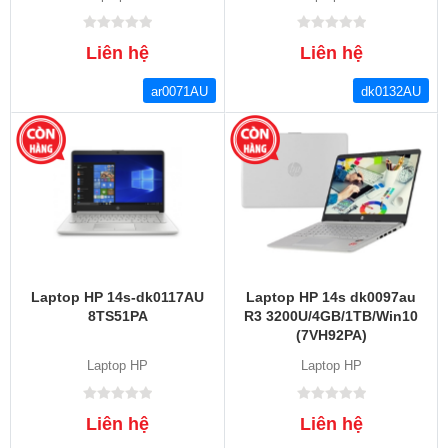
Liên hệ
Liên hệ
ar0071AU
dk0132AU
Laptop HP 14s-dk0117AU
Laptop HP 14s dk0097au
8TS51PA
R3 3200U/4GB/1TB/Win10
(7VH92PA)
Laptop HP
Laptop HP
Liên hệ
Liên hệ