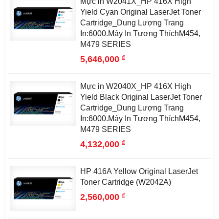
Mực in W2041X_HP 416X High
Yield Cyan Original LaserJet Toner
Cartridge_Dung Lượng Trang
In:6000.Máy In Tương ThíchM454,
M479 SERIES
đ
5,646,000
Mực in W2040X_HP 416X High
Yield Black Original LaserJet Toner
Cartridge_Dung Lượng Trang
In:6000.Máy In Tương ThíchM454,
M479 SERIES
đ
4,132,000
HP 416A Yellow Original LaserJet
Toner Cartridge (W2042A)
đ
2,560,000