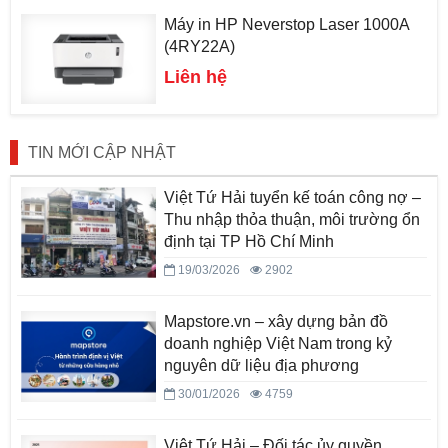
Máy in HP Neverstop Laser 1000A
(4RY22A)
Liên hệ
TIN MỚI CẬP NHẬT
Việt Tứ Hải tuyển kế toán công nợ –
Thu nhập thỏa thuận, môi trường ổn
định tại TP Hồ Chí Minh
19/03/2026
2902
Mapstore.vn – xây dựng bản đồ
doanh nghiệp Việt Nam trong kỷ
nguyên dữ liệu địa phương
30/01/2026
4759
Việt Tứ Hải – Đối tác ủy quyền