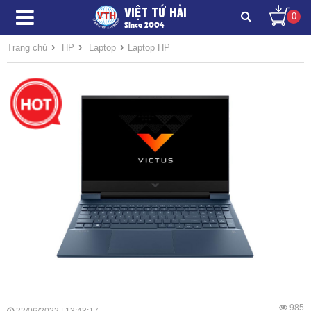
VIỆT TỨ HẢI
0
Since 2004
›
›
›
Trang chủ
HP
Laptop
Laptop HP
985