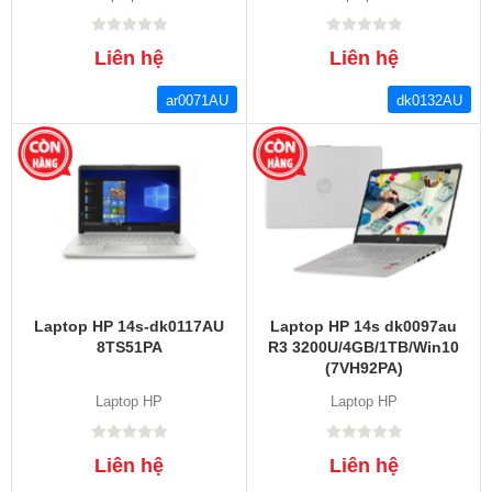
Liên hệ
Liên hệ
ar0071AU
dk0132AU
Laptop HP 14s-dk0117AU
Laptop HP 14s dk0097au
8TS51PA
R3 3200U/4GB/1TB/Win10
(7VH92PA)
Laptop HP
Laptop HP
Liên hệ
Liên hệ