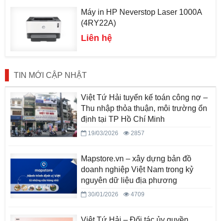
Máy in HP Neverstop Laser 1000A
(4RY22A)
Liên hệ
TIN MỚI CẬP NHẬT
Việt Tứ Hải tuyển kế toán công nợ –
Thu nhập thỏa thuận, môi trường ổn
định tại TP Hồ Chí Minh
19/03/2026
2857
Mapstore.vn – xây dựng bản đồ
doanh nghiệp Việt Nam trong kỷ
nguyên dữ liệu địa phương
30/01/2026
4709
Việt Tứ Hải – Đối tác ủy quyền