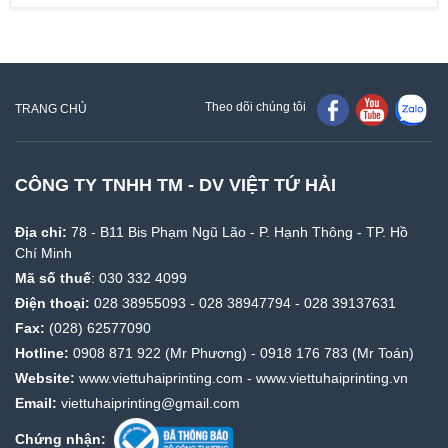
Theo dõi chúng tôi
TRANG CHỦ
CÔNG TY TNHH TM - DV VIỆT TỨ HẢI
Địa chỉ:
78 - B11 Bis Phạm Ngũ Lão - P. Hạnh Thông - TP. Hồ
Chí Minh
Mã số thuế
: 030 332 4099
Điện thoại:
028 38955093
-
028 38947794
-
028 39137631
Fax:
(028) 62577090
Hotline:
0908 871 922
(Mr Phương) -
0918 176 783
(Mr Toán)
Website:
www.viettuhaiprinting.com
-
www.viettuhaiprinting.vn
Email:
viettuhaiprinting@gmail.com
Chứng nhận: