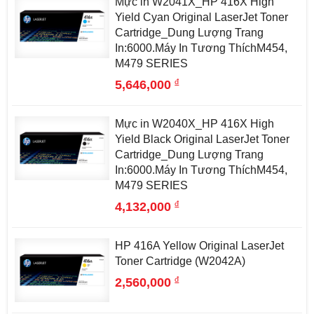
Mực in W2041X_HP 416X High
Yield Cyan Original LaserJet Toner
Cartridge_Dung Lượng Trang
In:6000.Máy In Tương ThíchM454,
M479 SERIES
đ
5,646,000
Mực in W2040X_HP 416X High
Yield Black Original LaserJet Toner
Cartridge_Dung Lượng Trang
In:6000.Máy In Tương ThíchM454,
M479 SERIES
đ
4,132,000
HP 416A Yellow Original LaserJet
Toner Cartridge (W2042A)
đ
2,560,000