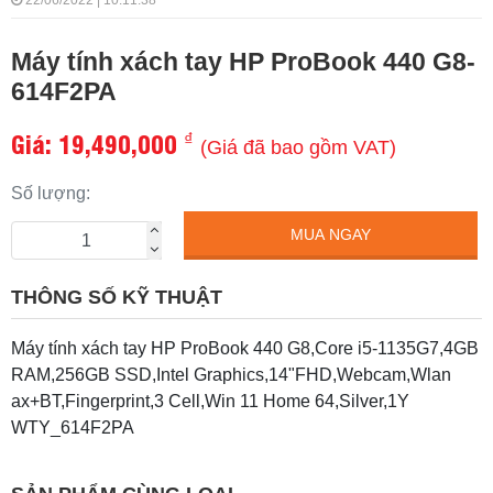
22/06/2022 | 10:11:38
Máy tính xách tay HP ProBook 440 G8-
614F2PA
Giá:
19,490,000
₫
(Giá đã bao gồm VAT)
Số lượng:
MUA NGAY
THÔNG SỐ KỸ THUẬT
Máy tính xách tay HP ProBook 440 G8,Core i5-1135G7,4GB
RAM,256GB SSD,Intel Graphics,14"FHD,Webcam,Wlan
ax+BT,Fingerprint,3 Cell,Win 11 Home 64,Silver,1Y
WTY_614F2PA