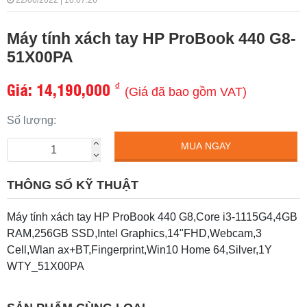
22/06/2022 | 10:07:26
Máy tính xách tay HP ProBook 440 G8-
51X00PA
Giá:
14,190,000
₫
(Giá đã bao gồm VAT)
Số lượng:
MUA NGAY
THÔNG SỐ KỸ THUẬT
Máy tính xách tay HP ProBook 440 G8,Core i3-1115G4,4GB
RAM,256GB SSD,Intel Graphics,14"FHD,Webcam,3
Cell,Wlan ax+BT,Fingerprint,Win10 Home 64,Silver,1Y
WTY_51X00PA