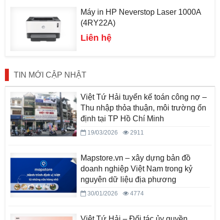
Máy in HP Neverstop Laser 1000A
(4RY22A)
Liên hệ
TIN MỚI CẬP NHẬT
Việt Tứ Hải tuyển kế toán công nợ –
Thu nhập thỏa thuận, môi trường ổn
định tại TP Hồ Chí Minh
19/03/2026
2911
Mapstore.vn – xây dựng bản đồ
doanh nghiệp Việt Nam trong kỷ
nguyên dữ liệu địa phương
30/01/2026
4774
Việt Tứ Hải – Đối tác ủy quyền