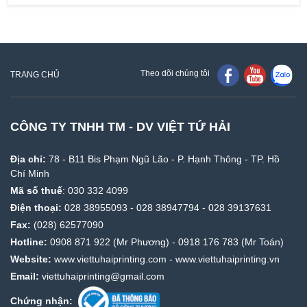
Theo dõi chúng tôi
TRANG CHỦ
CÔNG TY TNHH TM - DV VIỆT TỨ HẢI
Địa chỉ:
78 - B11 Bis Phạm Ngũ Lão - P. Hạnh Thông - TP. Hồ
Chí Minh
Mã số thuế
: 030 332 4099
Điện thoại:
028 38955093
-
028 38947794
-
028 39137631
Fax:
(028) 62577090
Hotline:
0908 871 922
(Mr Phương) -
0918 176 783
(Mr Toán)
Website:
www.viettuhaiprinting.com
-
www.viettuhaiprinting.vn
Email:
viettuhaiprinting@gmail.com
Chứng nhận: