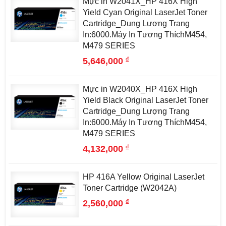
Mực in W2041X_HP 416X High
Yield Cyan Original LaserJet Toner
Cartridge_Dung Lượng Trang
In:6000.Máy In Tương ThíchM454,
M479 SERIES
đ
5,646,000
Mực in W2040X_HP 416X High
Yield Black Original LaserJet Toner
Cartridge_Dung Lượng Trang
In:6000.Máy In Tương ThíchM454,
M479 SERIES
đ
4,132,000
HP 416A Yellow Original LaserJet
Toner Cartridge (W2042A)
đ
2,560,000