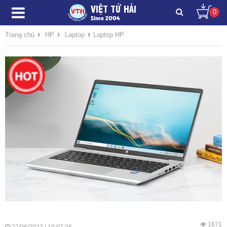
VIỆT TỨ HẢI
0
Since 2004
›
›
›
Trang chủ
HP
Laptop
Laptop HP
1671