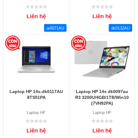
Liên hệ
Liên hệ
ar0071AU
dk0132AU
Laptop HP 14s-dk0117AU
Laptop HP 14s dk0097au
8TS51PA
R3 3200U/4GB/1TB/Win10
(7VH92PA)
Laptop HP
Laptop HP
Liên hệ
Liên hệ