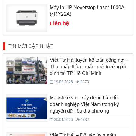
Máy in HP Neverstop Laser 1000A
(4RY22A)
Liên hệ
TIN MỚI CẬP NHẬT
Việt Tứ Hải tuyển kế toán công nợ –
Thu nhập thỏa thuận, môi trường ổn
định tại TP Hồ Chí Minh
19/03/2026
2873
Mapstore.vn – xây dựng bản đồ
doanh nghiệp Việt Nam trong kỷ
nguyên dữ liệu địa phương
30/01/2026
4732
Việt Tứ Hải – Đối tác ủy quyền