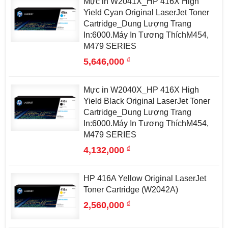
Mực in W2041X_HP 416X High
Yield Cyan Original LaserJet Toner
Cartridge_Dung Lượng Trang
In:6000.Máy In Tương ThíchM454,
M479 SERIES
đ
5,646,000
Mực in W2040X_HP 416X High
Yield Black Original LaserJet Toner
Cartridge_Dung Lượng Trang
In:6000.Máy In Tương ThíchM454,
M479 SERIES
đ
4,132,000
HP 416A Yellow Original LaserJet
Toner Cartridge (W2042A)
đ
2,560,000