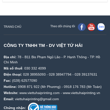
Theo dõi chúng tôi
TRANG CHỦ
CÔNG TY TNHH TM - DV VIỆT TỨ HẢI
Địa chỉ:
78 - B11 Bis Phạm Ngũ Lão - P. Hạnh Thông - TP. Hồ
Chí Minh
Mã số thuế
: 030 332 4099
Điện thoại:
028 38955093
-
028 38947794
-
028 39137631
Fax:
(028) 62577090
Hotline:
0908 871 922
(Mr Phương) -
0918 176 783
(Mr Toán)
Website:
www.viettuhaiprinting.com
-
www.viettuhaiprinting.vn
Email:
viettuhaiprinting@gmail.com
Chứng nhận: