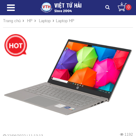
VIỆT TỨ HẢI
0
Since 2004
›
›
›
Trang chủ
HP
Laptop
Laptop HP
1192