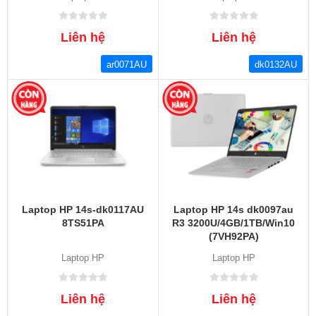
Liên hệ
Liên hệ
ar0071AU
dk0132AU
Laptop HP 14s-dk0117AU
Laptop HP 14s dk0097au
8TS51PA
R3 3200U/4GB/1TB/Win10
(7VH92PA)
Laptop HP
Laptop HP
Liên hệ
Liên hệ