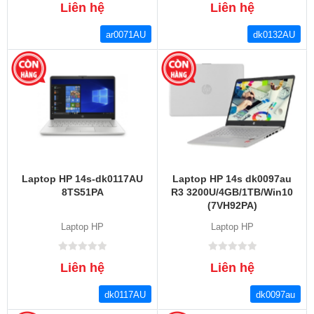
Liên hệ
Liên hệ
ar0071AU
dk0132AU
Laptop HP 14s-dk0117AU
Laptop HP 14s dk0097au
8TS51PA
R3 3200U/4GB/1TB/Win10
(7VH92PA)
Laptop HP
Laptop HP
Liên hệ
Liên hệ
dk0117AU
dk0097au