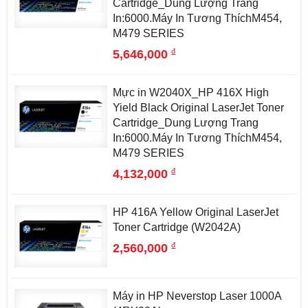
Cartridge_Dung Lượng Trang
In:6000.Máy In Tương ThíchM454,
M479 SERIES
đ
5,646,000
Mực in W2040X_HP 416X High
Yield Black Original LaserJet Toner
Cartridge_Dung Lượng Trang
In:6000.Máy In Tương ThíchM454,
M479 SERIES
đ
4,132,000
HP 416A Yellow Original LaserJet
Toner Cartridge (W2042A)
đ
2,560,000
Máy in HP Neverstop Laser 1000A