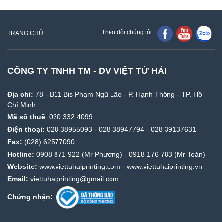
Theo dõi chúng tôi
TRANG CHỦ
CÔNG TY TNHH TM - DV VIỆT TỨ HẢI
Địa chỉ:
78 - B11 Bis Phạm Ngũ Lão - P. Hạnh Thông - TP. Hồ
Chí Minh
Mã số thuế
: 030 332 4099
Điện thoại:
028 38955093
-
028 38947794
-
028 39137631
Fax:
(028) 62577090
Hotline:
0908 871 922
(Mr Phương) -
0918 176 783
(Mr Toán)
Website:
www.viettuhaiprinting.com
-
www.viettuhaiprinting.vn
Email:
viettuhaiprinting@gmail.com
Chứng nhận: