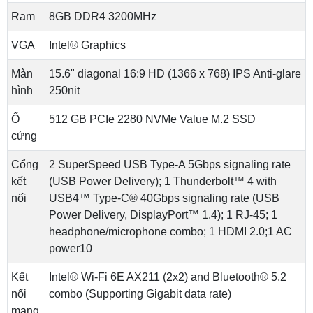
Ram
8GB DDR4 3200MHz
VGA
Intel® Graphics
Màn
15.6" diagonal 16:9 HD (1366 x 768) IPS Anti-glare
hình
250nit
Ổ
512 GB PCIe 2280 NVMe Value M.2 SSD
cứng
Cổng
2 SuperSpeed USB Type-A 5Gbps signaling rate
kết
(USB Power Delivery); 1 Thunderbolt™ 4 with
nối
USB4™ Type-C® 40Gbps signaling rate (USB
Power Delivery, DisplayPort™ 1.4); 1 RJ-45; 1
headphone/microphone combo; 1 HDMI 2.0;1 AC
power10
Kết
Intel® Wi-Fi 6E AX211 (2x2) and Bluetooth® 5.2
nối
combo (Supporting Gigabit data rate)
mạng