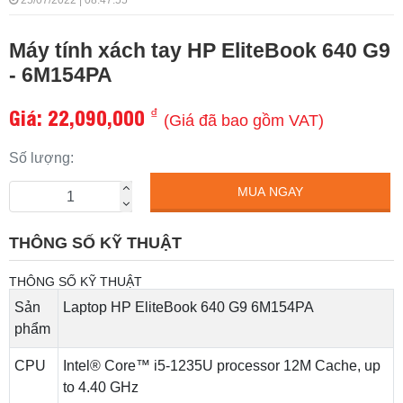
25/07/2022 | 08:47:55
Máy tính xách tay HP EliteBook 640 G9
- 6M154PA
Giá:
22,090,000
₫
(Giá đã bao gồm VAT)
Số lượng:
MUA NGAY
THÔNG SỐ KỸ THUẬT
THÔNG SỐ KỸ THUẬT
Sản
Laptop HP EliteBook 640 G9 6M154PA
phẩm
CPU
Intel® Core™ i5-1235U processor 12M Cache, up
to 4.40 GHz