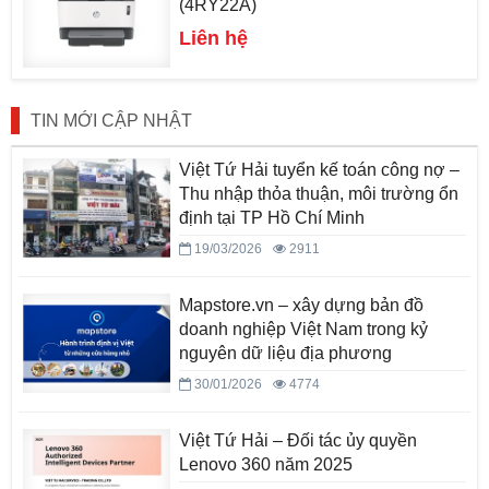
(4RY22A)
Liên hệ
TIN MỚI CẬP NHẬT
Việt Tứ Hải tuyển kế toán công nợ –
Thu nhập thỏa thuận, môi trường ổn
định tại TP Hồ Chí Minh
19/03/2026
2911
Mapstore.vn – xây dựng bản đồ
doanh nghiệp Việt Nam trong kỷ
nguyên dữ liệu địa phương
30/01/2026
4774
Việt Tứ Hải – Đối tác ủy quyền
Lenovo 360 năm 2025