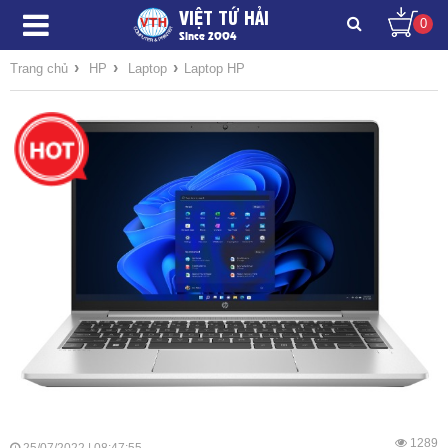
VIỆT TỨ HẢI
0
Since 2004
›
›
›
Trang chủ
HP
Laptop
Laptop HP
1289