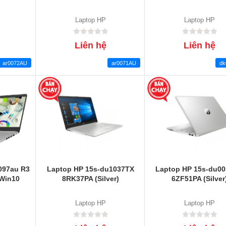
Laptop HP
Laptop HP
Liên hệ
Liên hệ
ar0072AU
ar0071AU
dk
097au R3
Laptop HP 15s-du1037TX
Laptop HP 15s-du0
Win10
8RK37PA (Silver)
6ZF51PA (Silver
Laptop HP
Laptop HP