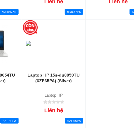
Liên hệ
Liên hệ
dk0097au
8RK37PA
6
u0054TU
Laptop HP 15s-du0059TU
er)
(6ZF65PA) (Silver)
Laptop HP
Liên hệ
6ZF60PA
6ZF65PA