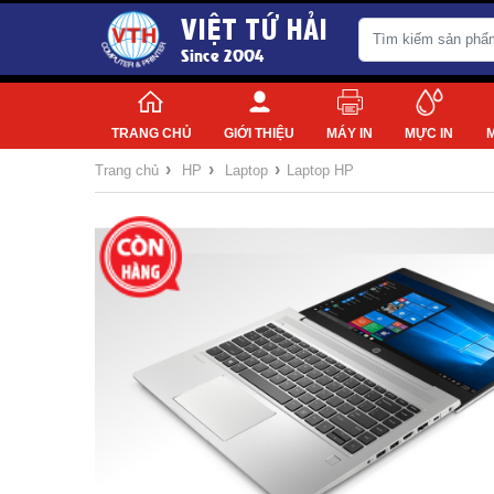
VIỆT TỨ HẢI
Since 2004
TRANG CHỦ
GIỚI THIỆU
MÁY IN
MỰC IN
›
›
›
Trang chủ
HP
Laptop
Laptop HP