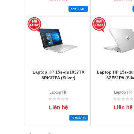
ar0071AU
Laptop HP 15s-du1037TX
Laptop HP 15s-d
8RK37PA (Silver)
6ZF51PA (Silv
Laptop HP
Laptop HP
Liên hệ
Liên hệ
8RK37PA