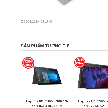
29/03/2020 | 23:17:06
SẢN PHẨM TƯƠNG TỰ
Laptop HP ENVY x360 13-
Laptop HP ENVY x
ar0116AU 9DS89PA
ar0072AU 6ZF