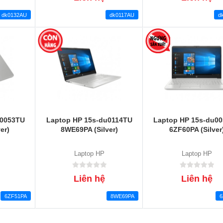
dk0132AU
dk0117AU
d
u0053TU
Laptop HP 15s-du0114TU
Laptop HP 15s-du0
er)
8WE69PA (Silver)
6ZF60PA (Silver
Laptop HP
Laptop HP
Liên hệ
Liên hệ
6ZF51PA
8WE69PA
6