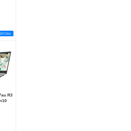
r0072AU
7au R3
n10