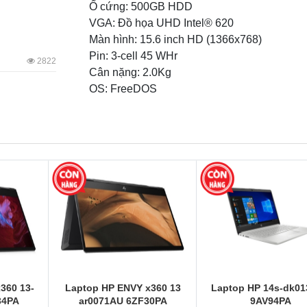
Ổ cứng: 500GB HDD
VGA: Đồ họa UHD Intel® 620
Màn hình: 15.6 inch HD (1366x768)
Pin: 3-cell 45 WHr
2822
Cân nặng: 2.0Kg
OS: FreeDOS
360 13-
Laptop HP ENVY x360 13
Laptop HP 14s-dk0
34PA
ar0071AU 6ZF30PA
9AV94PA