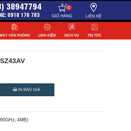
8) 38947794
0
NE: 0918 176 783
LIÊN HỆ
MÁY VĂN PHÒNG
LINH KIỆN
DỊCH VỤ
TIN TỨC
4SZ43AV
IN BÁO GIÁ
3.90GHz, 4MB)