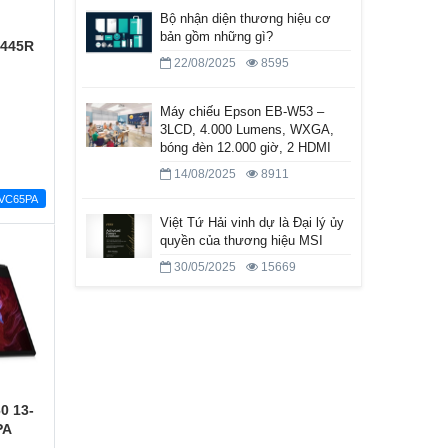
Bộ nhận diện thương hiệu cơ
bản gồm những gì?
 445R
22/08/2025
8595
Máy chiếu Epson EB-W53 –
3LCD, 4.000 Lumens, WXGA,
bóng đèn 12.000 giờ, 2 HDMI
14/08/2025
8911
VC65PA
Việt Tứ Hải vinh dự là Đại lý ủy
quyền của thương hiệu MSI
30/05/2025
15669
0 13-
PA