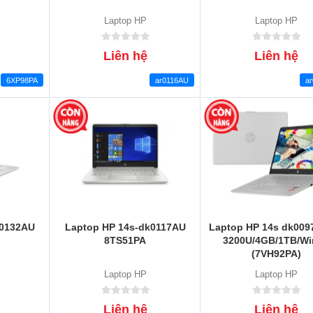
Laptop HP
Laptop HP
Liên hệ
Liên hệ
6XP98PA
ar0116AU
a
k0132AU
Laptop HP 14s-dk0117AU
Laptop HP 14s dk009
8TS51PA
3200U/4GB/1TB/Wi
(7VH92PA)
Laptop HP
Laptop HP
Liên hệ
Liên hệ