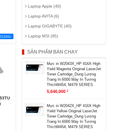
Laptop Apple (40)
Laptop AVITA (6)
Laptop GIGABYTE (40)
Laptop MSI (85)
0132AU
SẢN PHẨM BÁN CHẠY
Mực in W2043X_HP 416X High
Yield Magenta Original LaserJet
Toner Cartridge_Dung Lượng
Trang In:6000.Máy In Tương
ThíchM454, M479 SERIES
5,646,000
đ
053TU
)
Mực in W2042X_HP 416X High
Yield Yellow Original LaserJet
Toner Cartridge_Dung Lượng
Trang In:6000.Máy In Tương
ThíchM454, M479 SERIES