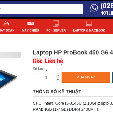
(02
HOTLI
MÁY SCAN
MÁY CHIẾU
PC - SERVER
LAPTOP & MACBOOK
Laptop HP ProBook 450 G6 
Giá: Liên hệ
Số lượng:
MUA NGAY
THÔNG SỐ KỸ THUẬT
CPU: Intel® Core i3-8145U (2.10GHz upto 
RAM: 4GB (1x4GB) DDR4 2400MHz