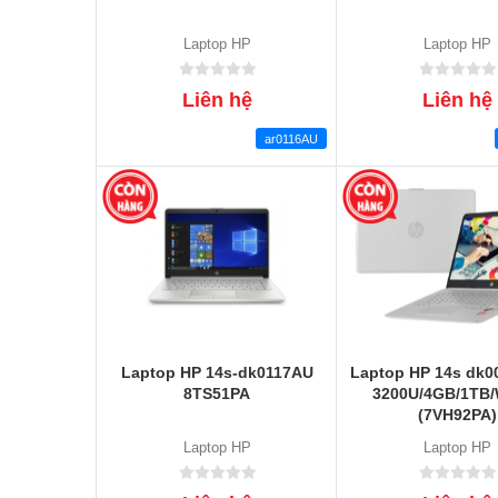
Laptop HP
Laptop HP
Liên hệ
Liên hệ
ar0116AU
Laptop HP 14s-dk0117AU
Laptop HP 14s dk0
8TS51PA
3200U/4GB/1TB/
(7VH92PA)
Laptop HP
Laptop HP