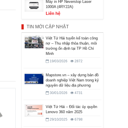
Máy in HP Neverstop Laser
1000A (4RY22A)
Liên hệ
TIN MỚI CẬP NHẬT
Việt Tứ Hải tuyển kế toán công
nợ – Thu nhập thỏa thuận, môi
trường ổn định tại TP Hồ Chí
Minh
19/03/2026
2872
Mapstore.vn – xây dựng bản đồ
doanh nghiệp Việt Nam trong kỷ
nguyên dữ liệu địa phương
30/01/2026
4731
Việt Tứ Hải – Đối tác ủy quyền
Lenovo 360 năm 2025
29/10/2025
6798