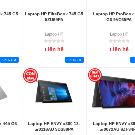
ok 745 G5
Laptop HP EliteBook 745 G5
Laptop HP ProBook
5ZU69PA
G6 9VC65PA
Laptop HP
Laptop HP
Liên hệ
Liên hệ
5ZU71PA
5ZU69PA
9
k 445 G6
Laptop HP ENVY x360 13-
Laptop HP ENVY x36
ar0116AU 9DS89PA
ar0072AU 6ZF34