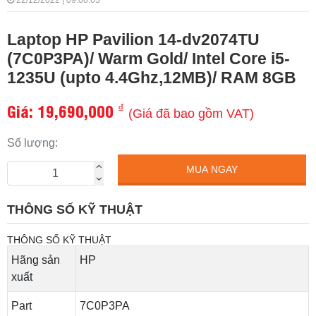
22/12/2022 | 09:08:03
Laptop HP Pavilion 14-dv2074TU
(7C0P3PA)/ Warm Gold/ Intel Core i5-
1235U (upto 4.4Ghz,12MB)/ RAM 8GB
Giá:
19,690,000
₫
(Giá đã bao gồm VAT)
Số lượng:
MUA NGAY
THÔNG SỐ KỸ THUẬT
THÔNG SỐ KỸ THUẬT
Hãng sản
HP
xuất
Part
7C0P3PA