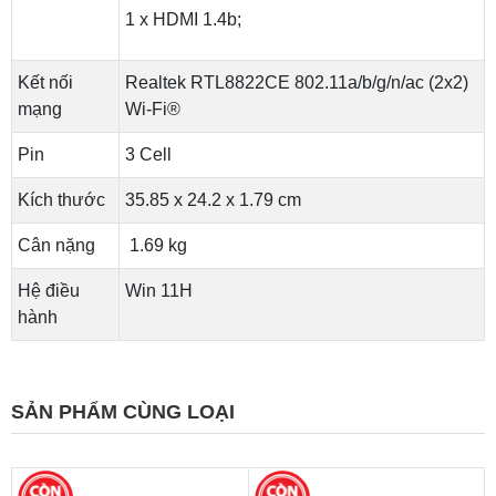
1 x HDMI 1.4b;
Kết nối
Realtek RTL8822CE 802.11a/b/g/n/ac (2x2)
mạng
Wi-Fi®
Pin
3 Cell
Kích thước
35.85 x 24.2 x 1.79 cm
Cân nặng
1.69 kg
Hệ điều
Win 11H
hành
SẢN PHẨM CÙNG LOẠI