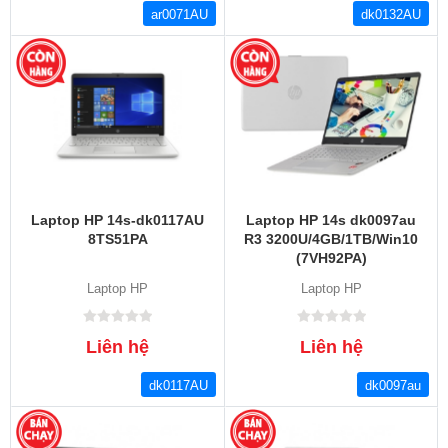
ar0071AU
dk0132AU
Laptop HP 14s-dk0117AU
Laptop HP 14s dk0097au
8TS51PA
R3 3200U/4GB/1TB/Win10
(7VH92PA)
Laptop HP
Laptop HP
Liên hệ
Liên hệ
dk0117AU
dk0097au