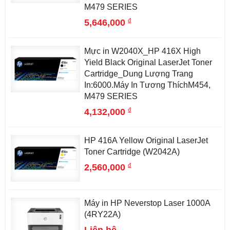
M479 SERIES
đ
5,646,000
Mực in W2040X_HP 416X High
Yield Black Original LaserJet Toner
Cartridge_Dung Lượng Trang
In:6000.Máy In Tương ThíchM454,
M479 SERIES
đ
4,132,000
HP 416A Yellow Original LaserJet
Toner Cartridge (W2042A)
đ
2,560,000
Máy in HP Neverstop Laser 1000A
(4RY22A)
Liên hệ