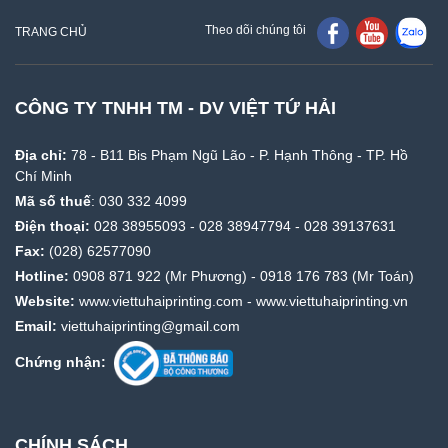
Theo dõi chúng tôi
TRANG CHỦ
CÔNG TY TNHH TM - DV VIỆT TỨ HẢI
Địa chỉ:
78 - B11 Bis Phạm Ngũ Lão - P. Hạnh Thông - TP. Hồ
Chí Minh
Mã số thuế
: 030 332 4099
Điện thoại:
028 38955093
-
028 38947794
-
028 39137631
Fax:
(028) 62577090
Hotline:
0908 871 922
(Mr Phương) -
0918 176 783
(Mr Toán)
Website:
www.viettuhaiprinting.com
-
www.viettuhaiprinting.vn
Email:
viettuhaiprinting@gmail.com
Chứng nhận:
CHÍNH SÁCH