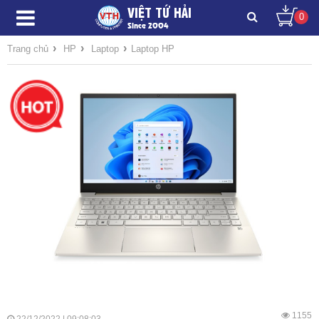
VIỆT TỨ HẢI
0
Since 2004
›
›
›
Trang chủ
HP
Laptop
Laptop HP
1155