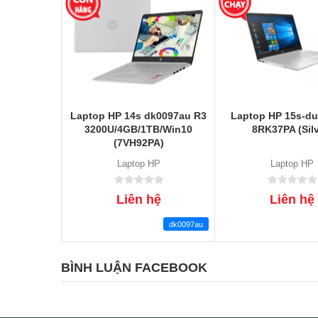
Laptop HP 14s dk0097au R3
Laptop HP 15s-d
3200U/4GB/1TB/Win10
8RK37PA (Silv
(7VH92PA)
Laptop HP
Laptop HP
Liên hệ
Liên hệ
dk0097au
BÌNH LUẬN FACEBOOK