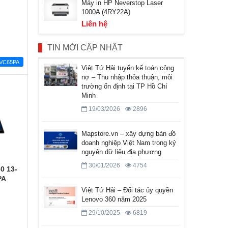
Máy in HP Neverstop Laser
1000A (4RY22A)
Liên hệ
TIN MỚI CẬP NHẬT
VC65PA
Việt Tứ Hải tuyển kế toán công
nợ – Thu nhập thỏa thuận, môi
trường ổn định tại TP Hồ Chí
Minh
19/03/2026
2896
Mapstore.vn – xây dựng bản đồ
doanh nghiệp Việt Nam trong kỷ
nguyên dữ liệu địa phương
30/01/2026
4754
0 13-
PA
Việt Tứ Hải – Đối tác ủy quyền
Lenovo 360 năm 2025
29/10/2025
6819