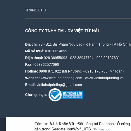
TRANG CHỦ
CÔNG TY TNHH TM - DV VIỆT TỨ HẢI
Địa chỉ:
78 - B11 Bis Phạm Ngũ Lão - P. Hạnh Thông - TP. Hồ Chí 
Mã số thuế
: 030 332 4099
Điện thoại:
028 38955093
-
028 38947794
-
028 39137631
Fax:
(028) 62577090
Hotline:
0908 871 922
(Mr Phương) -
0918 176 783
(Mr Toán)
Website:
www.viettuhaiprinting.com
-
www.viettuhaiprinting.vn
Email:
viettuhaiprinting@gmail.com
Chứng nhận:
Cảm ơn
A.Lê Khắc Vũ
- Đặt hàng tại Facebook Ổ cứng
© 2019. Bản quyền thuộc về công ty THHH TMDV Việt Tứ Hải
gắn trong Seagate IronWolf 10TB
50 phút trước