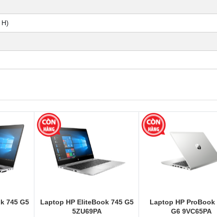
 H)
ok 745 G5
Laptop HP EliteBook 745 G5
Laptop HP ProBook
5ZU69PA
G6 9VC65PA