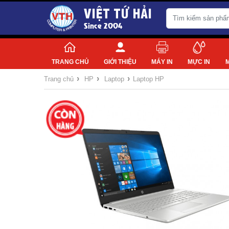
VIỆT TỨ HẢI
Since 2004
TRANG CHỦ
GIỚI THIỆU
MÁY IN
MỰC IN
›
›
›
Trang chủ
HP
Laptop
Laptop HP