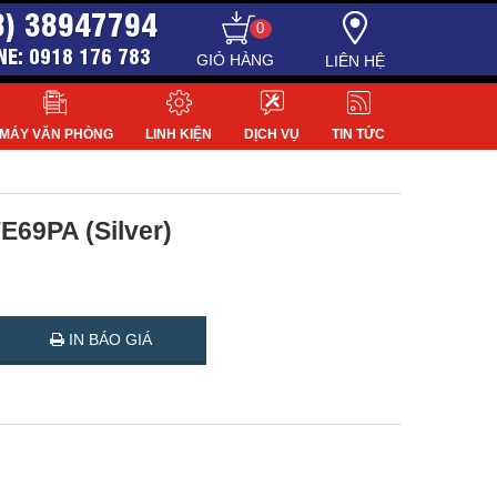
8) 38947794
0
NE: 0918 176 783
LIÊN HỆ
MÁY VĂN PHÒNG
LINH KIỆN
DỊCH VỤ
TIN TỨC
69PA (Silver)
IN BÁO GIÁ