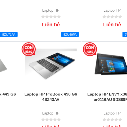
Laptop HP
Laptop HP
Liên hệ
Liên hệ
5ZU71PA
5ZU69PA
9
k 445 G6
Laptop HP ProBook 450 G6
Laptop HP ENVY x36
4SZ43AV
ar0116AU 9DS89
Laptop HP
Laptop HP