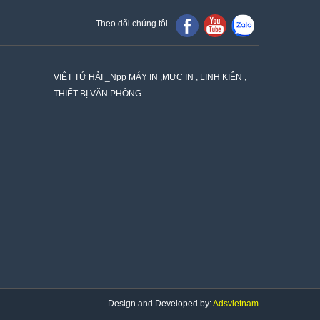
Theo dõi chúng tôi
VIỆT TỨ HẢI _Npp MÁY IN ,MỰC IN , LINH KIỆN ,
THIẾT BỊ VĂN PHÒNG
Design and Developed by:
Adsvietnam