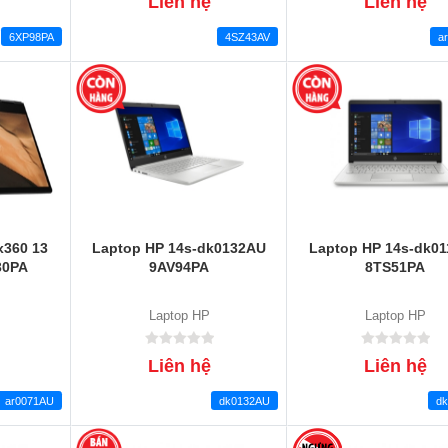
Liên hệ
Liên hệ
6XP98PA
4SZ43AV
a
x360 13
Laptop HP 14s-dk0132AU
Laptop HP 14s-dk0
30PA
9AV94PA
8TS51PA
Laptop HP
Laptop HP
Liên hệ
Liên hệ
ar0071AU
dk0132AU
d