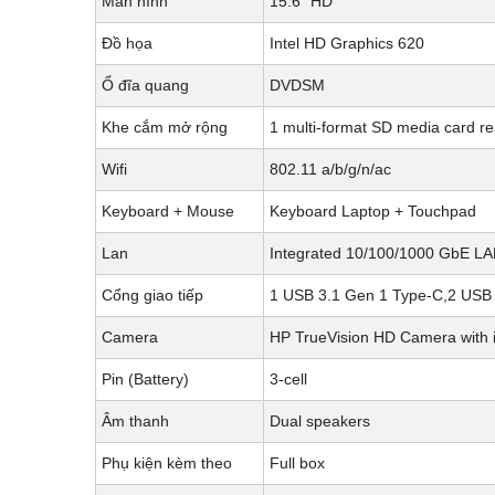
Màn hình
15.6" HD
Đồ họa
Intel HD Graphics 620
Ổ đĩa quang
DVDSM
Khe cắm mở rộng
1 multi-format SD media card r
Wifi
802.11 a/b/g/n/ac
Keyboard + Mouse
Keyboard Laptop + Touchpad
Lan
Integrated 10/100/1000 GbE L
Cổng giao tiếp
1 USB 3.1 Gen 1 Type-C,2 USB
Camera
HP TrueVision HD Camera with in
Pin (Battery)
3-cell
Âm thanh
Dual speakers
Phụ kiện kèm theo
Full box