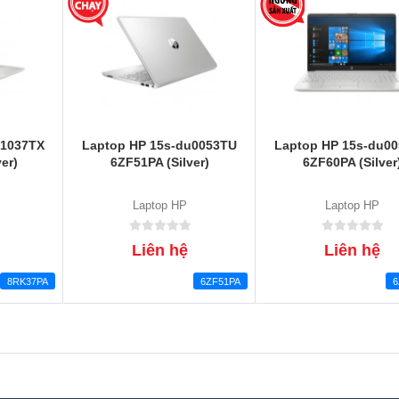
u1037TX
Laptop HP 15s-du0053TU
Laptop HP 15s-du0
er)
6ZF51PA (Silver)
6ZF60PA (Silver
Laptop HP
Laptop HP
Liên hệ
Liên hệ
8RK37PA
6ZF51PA
6