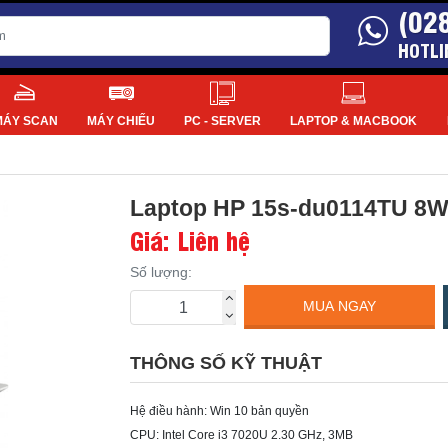
(02
HOTLI
MÁY SCAN
MÁY CHIẾU
PC - SERVER
LAPTOP & MACBOOK
Laptop HP 15s-du0114TU 8WE
Giá: Liên hệ
Số lượng:
MUA NGAY
THÔNG SỐ KỸ THUẬT
Hệ điều hành: Win 10 bản quyền
CPU: Intel Core i3 7020U 2.30 GHz, 3MB