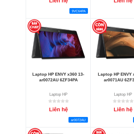
Liên hệ
Liên hệ
9VC64PA
Laptop HP ENVY x360 13-
Laptop HP ENVY 
ar0072AU 6ZF34PA
ar0071AU 6ZF
Laptop HP
Laptop HP
Liên hệ
Liên hệ
ar0072AU