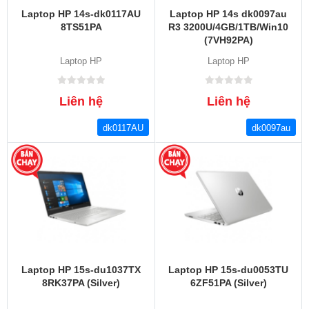
Laptop HP 14s-dk0117AU
Laptop HP 14s dk0097au
8TS51PA
R3 3200U/4GB/1TB/Win10
(7VH92PA)
Laptop HP
Laptop HP
Liên hệ
Liên hệ
dk0117AU
dk0097au
Laptop HP 15s-du1037TX
Laptop HP 15s-du0053TU
8RK37PA (Silver)
6ZF51PA (Silver)