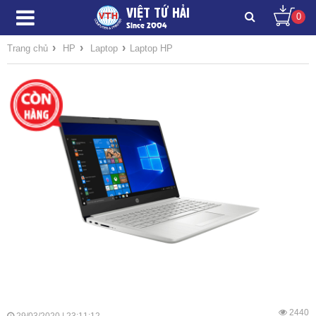
VIỆT TỨ HẢI
0
Since 2004
›
›
›
Trang chủ
HP
Laptop
Laptop HP
2440