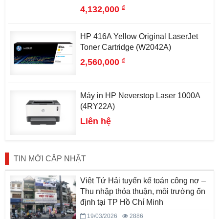
đ
4,132,000
HP 416A Yellow Original LaserJet
Toner Cartridge (W2042A)
đ
2,560,000
Máy in HP Neverstop Laser 1000A
(4RY22A)
Liên hệ
TIN MỚI CẬP NHẬT
Việt Tứ Hải tuyển kế toán công nợ –
Thu nhập thỏa thuận, môi trường ổn
định tại TP Hồ Chí Minh
19/03/2026
2886