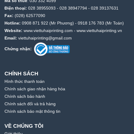
Mã số thuế
: 030 332 4099
Điện thoại:
028 38955093
-
028 38947794
-
028 39137631
Fax:
(028) 62577090
Hotline:
0908 871 922
(Mr Phương) -
0918 176 783
(Mr Toán)
Website:
www.viettuhaiprinting.com
-
www.viettuhaiprinting.vn
Email:
viettuhaiprinting@gmail.com
Chứng nhận:
CHÍNH SÁCH
Hình thức thanh toán
Chính sách giao nhận hàng hóa
Chính sách bảo hành
Chính sách đổi và trả hàng
Chính sách bảo mật thông tin
VỀ CHÚNG TÔI
Giới thiệu