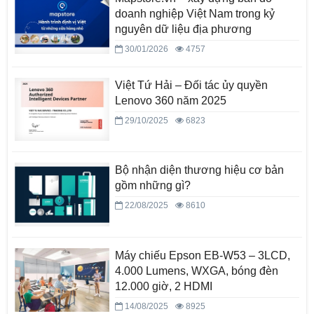
doanh nghiệp Việt Nam trong kỷ
nguyên dữ liệu địa phương
30/01/2026
4757
Việt Tứ Hải – Đối tác ủy quyền
Lenovo 360 năm 2025
29/10/2025
6823
Bộ nhận diện thương hiệu cơ bản
gồm những gì?
22/08/2025
8610
Máy chiếu Epson EB-W53 – 3LCD,
4.000 Lumens, WXGA, bóng đèn
12.000 giờ, 2 HDMI
14/08/2025
8925