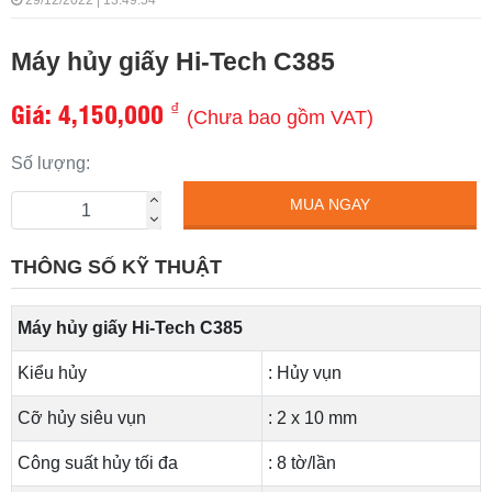
29/12/2022 | 13:49:54
Máy hủy giấy Hi-Tech C385
Giá:
4,150,000
₫
(Chưa bao gồm VAT)
Số lượng:
MUA NGAY
THÔNG SỐ KỸ THUẬT
Máy hủy giấy Hi-Tech C385
Kiểu hủy
: Hủy vụn
Cỡ hủy siêu vụn
: 2 x 10 mm
Công suất hủy tối đa
: 8 tờ/lần