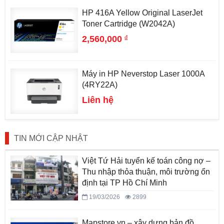
HP 416A Yellow Original LaserJet
Toner Cartridge (W2042A)
đ
2,560,000
Máy in HP Neverstop Laser 1000A
(4RY22A)
Liên hệ
TIN MỚI CẬP NHẬT
Việt Tứ Hải tuyển kế toán công nợ –
Thu nhập thỏa thuận, môi trường ổn
định tại TP Hồ Chí Minh
19/03/2026
2899
Mapstore.vn – xây dựng bản đồ