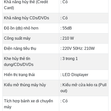
Khả năng hủy thẻ (Credit
: Có
Card)
Khả năng hủy CDs/DVDs
: Có
Độ ồn (db) nhỏ hơn
: 55dB
Công suất máy
: 210 W
Điện năng tiêu thụ
: 220V 50Hz: 210W
Khe hủy thẻ tín
: 3 trong 1
dụng/CDs/DVDs
Hiển thị trạng thái
: LED Displayer
Kiểu mở thùng máy hủy
: Kiểu mở cửa kéo ra (Pull
out)
Tích hợp bánh xe di chuyển
: Có
máy