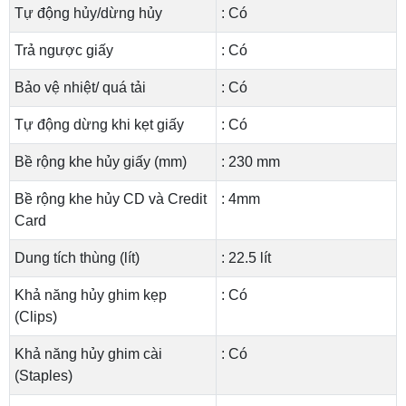
Tự động hủy/dừng hủy
: Có
Trả ngược giấy
: Có
Bảo vệ nhiệt/ quá tải
: Có
Tự động dừng khi kẹt giấy
: Có
Bề rộng khe hủy giấy (mm)
: 230 mm
Bề rộng khe hủy CD và Credit
: 4mm
Card
Dung tích thùng (lít)
: 22.5 lít
Khả năng hủy ghim kẹp
: Có
(Clips)
Khả năng hủy ghim cài
: Có
(Staples)