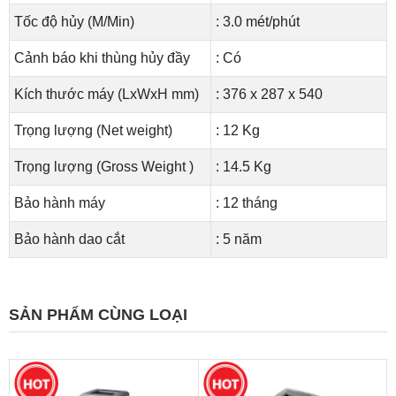
Tốc độ hủy (M/Min)
: 3.0 mét/phút
Cảnh báo khi thùng hủy đầy
: Có
Kích thước máy (LxWxH mm)
: 376 x 287 x 540
Trọng lượng (Net weight)
: 12 Kg
Trọng lượng (Gross Weight )
: 14.5 Kg
Bảo hành máy
: 12 tháng
Bảo hành dao cắt
: 5 năm
SẢN PHẨM CÙNG LOẠI