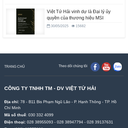
Việt Tứ Hải vinh dự là Đại lý ủy
quyền của thương hiệu MSI
30/05/2025
15682
Theo dõi chúng tôi
TRANG CHỦ
CÔNG TY TNHH TM - DV VIỆT TỨ HẢI
Địa chỉ:
78 - B11 Bis Phạm Ngũ Lão - P. Hạnh Thông - TP. Hồ
Chí Minh
Mã số thuế
: 030 332 4099
Điện thoại:
028 38955093
-
028 38947794
-
028 39137631