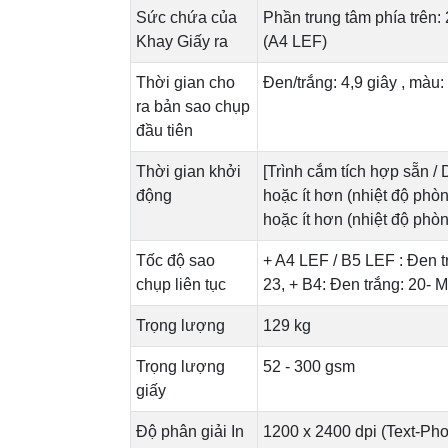
Sức chứa của
Phần trung tâm phía trên:
Khay Giấy ra
(A4 LEF)
Thời gian cho
Đen/trắng: 4,9 giây , màu:
ra bản sao chụp
đầu tiên
Thời gian khởi
[Trình cắm tích hợp sẵn / 
động
hoặc ít hơn (nhiệt độ phòn
hoặc ít hơn (nhiệt độ phòn
Tốc độ sao
+ A4 LEF / B5 LEF : Đen tr
chụp liên tục
23, + B4: Đen trắng: 20- 
Trọng lượng
129 kg
Trọng lượng
52 - 300 gsm
giấy
Độ phân giải In
1200 x 2400 dpi (Text-Phot