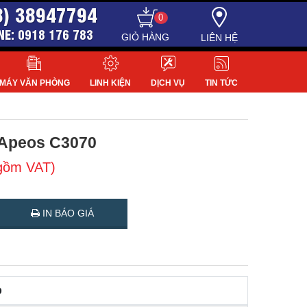
8) 38947794
0
NE: 0918 176 783
LIÊN HỆ
MÁY VĂN PHÒNG
LINH KIỆN
DỊCH VỤ
TIN TỨC
 Apeos C3070
 gồm VAT)
IN BÁO GIÁ
p