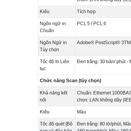
Kiểu
Tích hợp
Ngôn ngữ in
PCL 5 / PCL 6
Chuẩn
Ngôn Ngữ in
Adobe® PostScript® 3TM
Tùy chọn
Tốc độ In Liên
Đen trắng: 30 bản/ phút - 
tục
Chức năng Scan (tùy chọn)
Khả năng kết
Chuẩn: Ethernet 1000BA
nối
chọn: LAN không dây (IEEE 
Kiểu
Màu
Tốc độ quét [Bộ
Đen trắng: 80 tờ/phút, Màu
nạp và đảo bản
160 trang/phút, Màu: 160 t