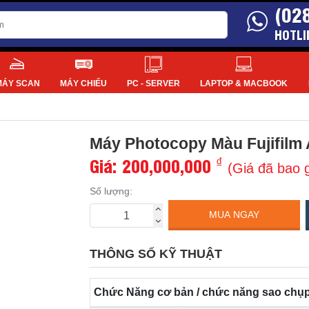
(02
HOTLI
MÁY SCAN
MÁY CHIẾU
PC - SERVER
LAPTOP & MACBOOK
Máy Photocopy Màu Fujifilm
Giá:
200,000,000
₫
(Giá đã bao
Số lượng:
MUA NGAY
THÔNG SỐ KỸ THUẬT
Chức Năng cơ bản / chức năng sao chụ