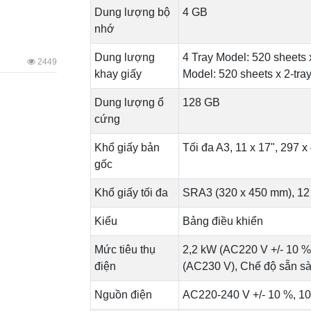
Dung lượng bộ
4 GB
nhớ
Dung lượng
4 Tray Model: 520 sheets 
2449
khay giấy
Model: 520 sheets x 2-tra
Dung lượng ổ
128 GB
cứng
Khổ giấy bản
Tối đa A3, 11 x 17", 297 
gốc
Khổ giấy tối đa
SRA3 (320 x 450 mm), 12 
Kiểu
Bảng điều khiển
Mức tiêu thụ
2,2 kW (AC220 V +/- 10 %
điện
(AC230 V), Chế độ sẵn s
Nguồn điện
AC220-240 V +/- 10 %, 10