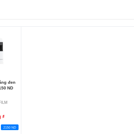
ắng đen
150 ND
FILM
0
đ
2150 ND