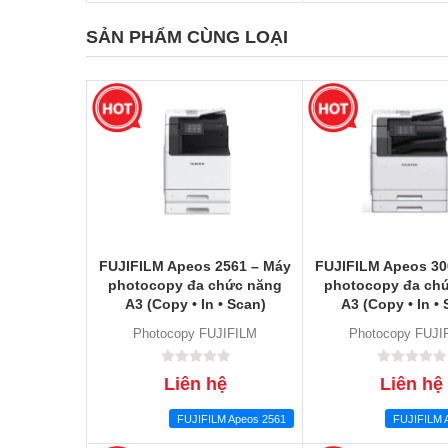
SẢN PHẨM CÙNG LOẠI
FUJIFILM Apeos 2561 – Máy
FUJIFILM Apeos 30
photocopy đa chức năng
photocopy đa ch
A3 (Copy • In • Scan)
A3 (Copy • In • 
Photocopy FUJIFILM
Photocopy FUJI
Liên hệ
Liên hệ
FUJIFILM Apeos 2561
FUJIFILM 