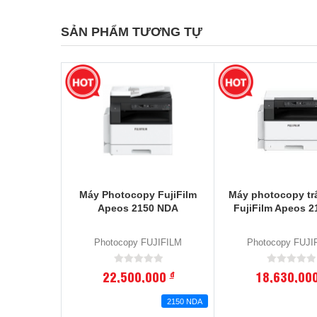
SẢN PHẨM TƯƠNG TỰ
Máy Photocopy FujiFilm
Máy photocopy tr
Apeos 2150 NDA
FujiFilm Apeos 2
Photocopy FUJIFILM
Photocopy FUJI
22,500,000
18,630,00
đ
2150 NDA