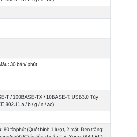
Màu: 30 bản/ phút
SE-T / 100BASE-TX / 10BASE-T, USB3.0 Tùy
802.11 a / b / g / n / ac)
: 80 tờ/phút (Quét hình 1 lượt, 2 mặt, Đen trắng:
rang/phút) [Giấy tiêu chuẩn Fuji Xerox (A4 LEF),