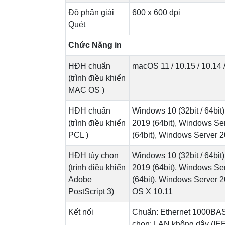
Độ phân giải
600 x 600 dpi
Quét
Chức Năng in
HĐH chuẩn
macOS 11 / 10.15 / 10.14 /
(trình điều khiển
MAC OS )
HĐH chuẩn
Windows 10 (32bit / 64bit)
(trình điều khiển
2019 (64bit), Windows Se
PCL )
(64bit), Windows Server 2
HĐH tùy chọn
Windows 10 (32bit / 64bit)
(trình điều khiển
2019 (64bit), Windows Se
Adobe
(64bit), Windows Server 20
PostScript 3)
OS X 10.11
Kết nối
Chuẩn: Ethernet 1000BA
chọn: LAN không dây (IEEE 