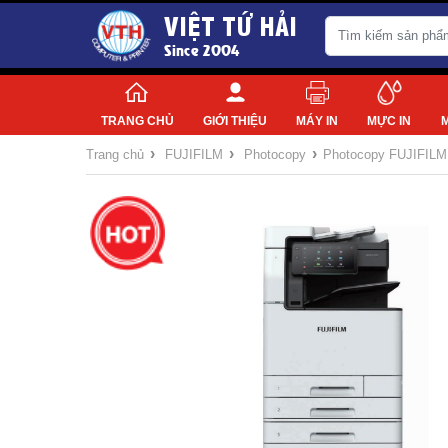
VIỆT TỨ HẢI
Since 2004
TRANG CHỦ
GIỚI THIỆU
MÁY IN
MỰC IN
›
›
›
Trang chủ
FUJIFILM
Photocopy
Photocopy FUJIFILM