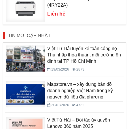
(4RY22A)
Liên hệ
TIN MỚI CẬP NHẬT
Việt Tứ Hải tuyển kế toán công nợ –
Thu nhập thỏa thuận, môi trường ổn
định tại TP Hồ Chí Minh
19/03/2026
2873
Mapstore.vn – xây dựng bản đồ
doanh nghiệp Việt Nam trong kỷ
nguyên dữ liệu địa phương
30/01/2026
4732
Việt Tứ Hải – Đối tác ủy quyền
Lenovo 360 năm 2025