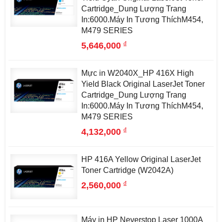
Cartridge_Dung Lượng Trang
In:6000.Máy In Tương ThíchM454,
M479 SERIES
đ
5,646,000
Mực in W2040X_HP 416X High
Yield Black Original LaserJet Toner
Cartridge_Dung Lượng Trang
In:6000.Máy In Tương ThíchM454,
M479 SERIES
đ
4,132,000
HP 416A Yellow Original LaserJet
Toner Cartridge (W2042A)
đ
2,560,000
Máy in HP Neverstop Laser 1000A