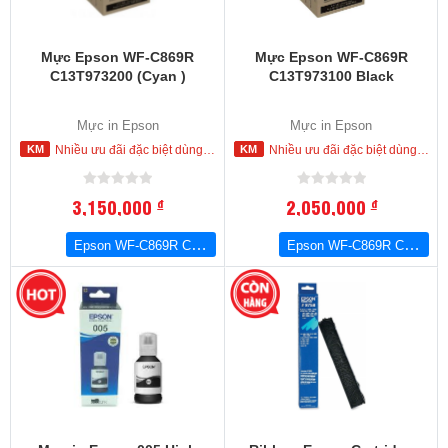
Mực Epson WF-C869R
Mực Epson WF-C869R
C13T973200 (Cyan )
C13T973100 Black
Mực in Epson
Mực in Epson
Nhiều ưu đãi đặc biệt dùng cho khách hàng đặt mua ngay trong hôm nay
Nhiều ưu đãi đặc biệt dùng cho khách hàng đặt mua ngay trong hôm nay
3,150,000
2,050,000
đ
đ
Epson WF-C869R C13T973200 (Cyan )
Epson WF-C869R C13T973100 Black
-19
%