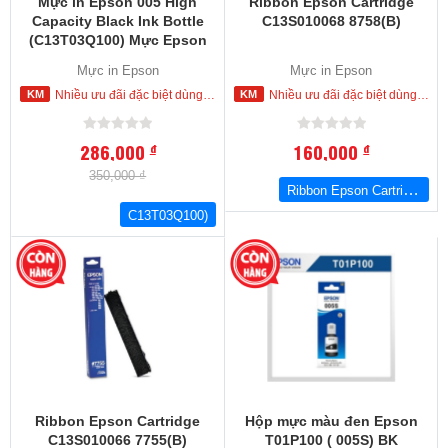
Mực in Epson 005 High
Ribbon Epson Cartridge
Capacity Black Ink Bottle
C13S010068 8758(B)
(C13T03Q100) Mực Epson
M 1100. M1120, M2140,
Mực in Epson
Mực in Epson
L1455, M3170
Nhiều ưu đãi đặc biệt dùng cho khách hàng đặt mua ngay trong hôm nay
Nhiều ưu đãi đặc biệt dùng cho khách hàng đặt mua ngay trong hôm nay
286,000
160,000
đ
đ
350,000 ₫
Ribbon Epson Cartridge C13S010068 8758(B)
C13T03Q100)
Ribbon Epson Cartridge
Hộp mực màu đen Epson
C13S010066 7755(B)
T01P100 ( 005S) BK