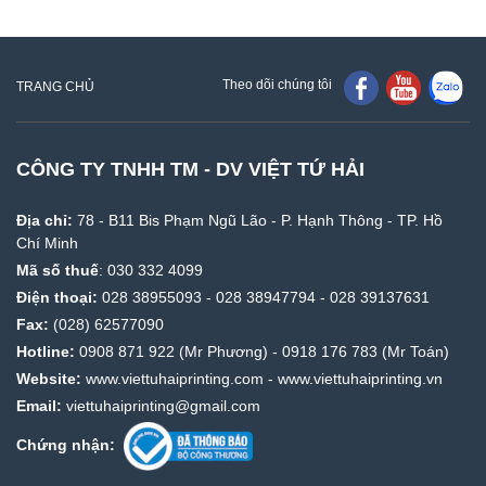
Theo dõi chúng tôi
TRANG CHỦ
CÔNG TY TNHH TM - DV VIỆT TỨ HẢI
Địa chỉ:
78 - B11 Bis Phạm Ngũ Lão - P. Hạnh Thông - TP. Hồ
Chí Minh
Mã số thuế
: 030 332 4099
Điện thoại:
028 38955093
-
028 38947794
-
028 39137631
Fax:
(028) 62577090
Hotline:
0908 871 922
(Mr Phương) -
0918 176 783
(Mr Toán)
Website:
www.viettuhaiprinting.com
-
www.viettuhaiprinting.vn
Email:
viettuhaiprinting@gmail.com
Chứng nhận: