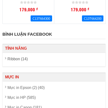
179,000
179,000
đ
đ
C13T664300
C13T664200
BÌNH LUẬN FACEBOOK
TÍNH NĂNG
Ribbon (14)
MỰC IN
Mực in Epson (2) (40)
Mực in HP (585)
Mực in Canon (181)