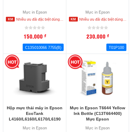
Mực in Epson
Mực in Epson
Nhiều ưu đãi đặc biệt dùng cho khách hàng đặt mua ngay trong hôm nay
Nhiều ưu đãi đặc biệt dùng cho khách hàng đặt mua ngay trong hôm nay
150,000
230,000
đ
đ
C13S010066 7755(B)
T01P100
-31
%
Hộp mực thải máy in Epson
Mực in Epson T6644 Yellow
EcoTank
Ink Bottle (C13T664400)
L4160/L6160/L6170/L6190
Mực Epson
Ink Maintenance Box
L100.L110,L120,L200,L210,L22
Mực in Epson
Mực in Epson
(C13T04D100) Hộp mực thải
L355,L360,L365.L445,L550.L55