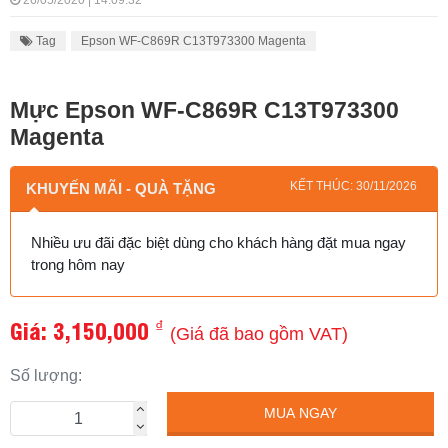
26/05/2020 | 14:09:32
Tag
Epson WF-C869R C13T973300 Magenta
Mực Epson WF-C869R C13T973300
Magenta
KẾT THÚC: 30/11/2026
KHUYẾN MÃI - QUÀ TẶNG
Nhiều ưu đãi đặc biệt dùng cho khách hàng đặt mua ngay
trong hôm nay
Giá:
3,150,000
₫
(Giá đã bao gồm VAT)
Số lượng:
MUA NGAY