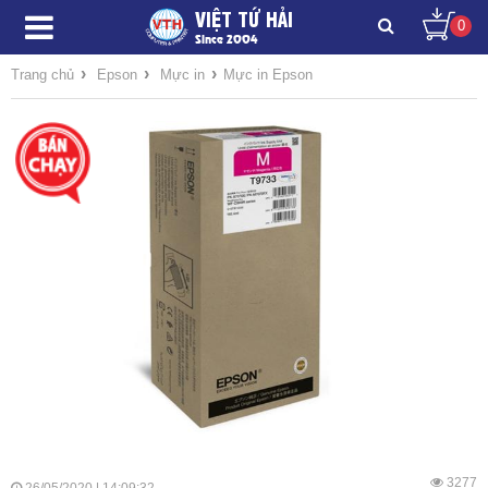
VIỆT TỨ HẢI
0
Since 2004
›
›
›
Trang chủ
Epson
Mực in
Mực in Epson
3277