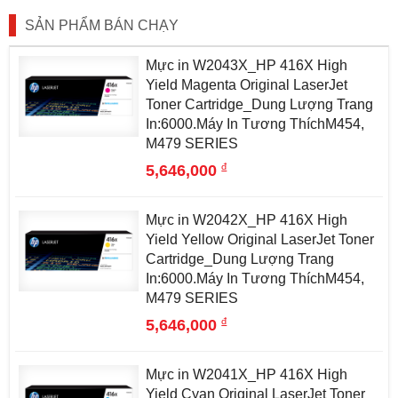
SẢN PHẨM BÁN CHẠY
Mực in W2043X_HP 416X High
Yield Magenta Original LaserJet
Toner Cartridge_Dung Lượng Trang
In:6000.Máy In Tương ThíchM454,
M479 SERIES
đ
5,646,000
Mực in W2042X_HP 416X High
Yield Yellow Original LaserJet Toner
Cartridge_Dung Lượng Trang
In:6000.Máy In Tương ThíchM454,
M479 SERIES
đ
5,646,000
Mực in W2041X_HP 416X High
Yield Cyan Original LaserJet Toner