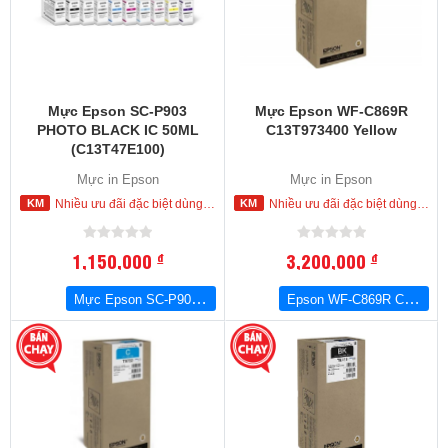
Mực Epson SC-P903
Mực Epson WF-C869R
PHOTO BLACK IC 50ML
C13T973400 Yellow
(C13T47E100)
Mực in Epson
Mực in Epson
Nhiều ưu đãi đặc biệt dùng cho khách hàng đặt mua ngay trong hôm nay
Nhiều ưu đãi đặc biệt dùng cho khách hàng đặt mua ngay trong hôm nay
1,150,000
3,200,000
đ
đ
Mực Epson SC-P903 PHOTO BLACK IC 50ML (C13T47E100)
Epson WF-C869R C13T973400 Yellow