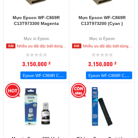
Mực Epson WF-C869R
Mực Epson WF-C869R
C13T973300 Magenta
C13T973200 (Cyan )
Mực in Epson
Mực in Epson
Nhiều ưu đãi đặc biệt dùng cho khách hàng đặt mua ngay trong hôm nay
Nhiều ưu đãi đặc biệt dùng cho khách hàng đặt mua ngay trong hôm nay
3,150,000
3,150,000
đ
đ
Epson WF-C869R C13T973300 Magenta
Epson WF-C869R C13T973200 (Cyan )
-19
%