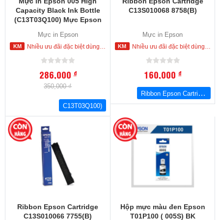
Mực in Epson 005 High
Ribbon Epson Cartridge
Capacity Black Ink Bottle
C13S010068 8758(B)
(C13T03Q100) Mực Epson
M 1100. M1120, M2140,
Mực in Epson
Mực in Epson
L1455, M3170
Nhiều ưu đãi đặc biệt dùng cho khách hàng đặt mua ngay trong hôm nay
Nhiều ưu đãi đặc biệt dùng cho khách hàng đặt mua ngay trong hôm nay
286,000
160,000
đ
đ
350,000 ₫
Ribbon Epson Cartridge C13S010068 8758(B)
C13T03Q100)
Ribbon Epson Cartridge
Hộp mực màu đen Epson
C13S010066 7755(B)
T01P100 ( 005S) BK