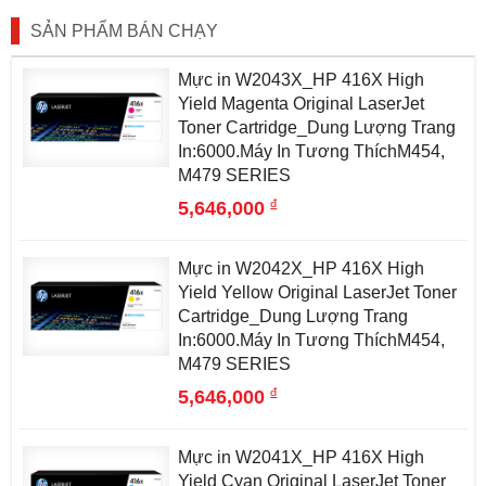
SẢN PHẨM BÁN CHẠY
Mực in W2043X_HP 416X High
Yield Magenta Original LaserJet
Toner Cartridge_Dung Lượng Trang
In:6000.Máy In Tương ThíchM454,
M479 SERIES
đ
5,646,000
Mực in W2042X_HP 416X High
Yield Yellow Original LaserJet Toner
Cartridge_Dung Lượng Trang
In:6000.Máy In Tương ThíchM454,
M479 SERIES
đ
5,646,000
Mực in W2041X_HP 416X High
Yield Cyan Original LaserJet Toner