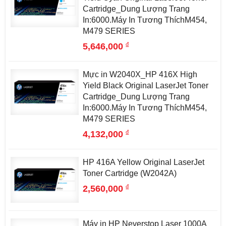
Cartridge_Dung Lượng Trang
In:6000.Máy In Tương ThíchM454,
M479 SERIES
đ
5,646,000
Mực in W2040X_HP 416X High
Yield Black Original LaserJet Toner
Cartridge_Dung Lượng Trang
In:6000.Máy In Tương ThíchM454,
M479 SERIES
đ
4,132,000
HP 416A Yellow Original LaserJet
Toner Cartridge (W2042A)
đ
2,560,000
Máy in HP Neverstop Laser 1000A