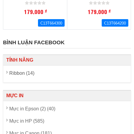
179,000
179,000
đ
đ
C13T664300
C13T664200
BÌNH LUẬN FACEBOOK
TÍNH NĂNG
Ribbon (14)
MỰC IN
Mực in Epson (2) (40)
Mực in HP (585)
Mực in Canon (181)