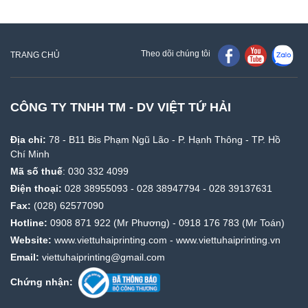
Theo dõi chúng tôi
TRANG CHỦ
CÔNG TY TNHH TM - DV VIỆT TỨ HẢI
Địa chỉ:
78 - B11 Bis Phạm Ngũ Lão - P. Hạnh Thông - TP. Hồ
Chí Minh
Mã số thuế
: 030 332 4099
Điện thoại:
028 38955093
-
028 38947794
-
028 39137631
Fax:
(028) 62577090
Hotline:
0908 871 922
(Mr Phương) -
0918 176 783
(Mr Toán)
Website:
www.viettuhaiprinting.com
-
www.viettuhaiprinting.vn
Email:
viettuhaiprinting@gmail.com
Chứng nhận: