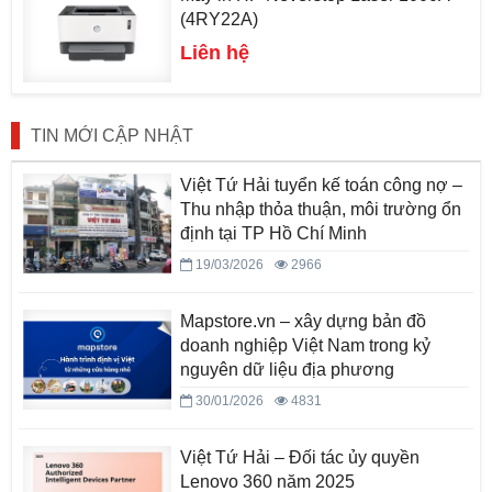
(4RY22A)
Liên hệ
TIN MỚI CẬP NHẬT
Việt Tứ Hải tuyển kế toán công nợ –
Thu nhập thỏa thuận, môi trường ổn
định tại TP Hồ Chí Minh
19/03/2026
2966
Mapstore.vn – xây dựng bản đồ
doanh nghiệp Việt Nam trong kỷ
nguyên dữ liệu địa phương
30/01/2026
4831
Việt Tứ Hải – Đối tác ủy quyền
Lenovo 360 năm 2025