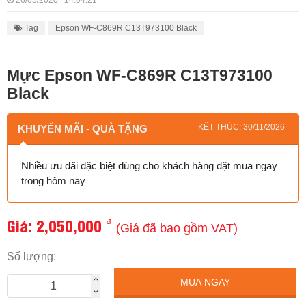
26/05/2020 | 14:04:21
Tag
Epson WF-C869R C13T973100 Black
Mực Epson WF-C869R C13T973100
Black
KẾT THÚC: 30/11/2026
KHUYẾN MÃI - QUÀ TẶNG
Nhiều ưu đãi đặc biệt dùng cho khách hàng đặt mua ngay
trong hôm nay
Giá:
2,050,000
₫
(Giá đã bao gồm VAT)
Số lượng:
MUA NGAY