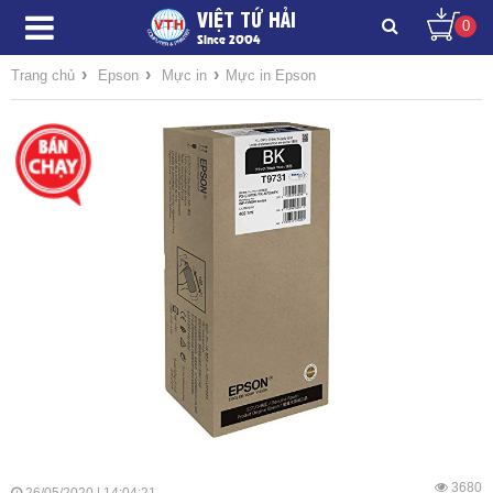
VIỆT TỨ HẢI
0
Since 2004
›
›
›
Trang chủ
Epson
Mực in
Mực in Epson
3680