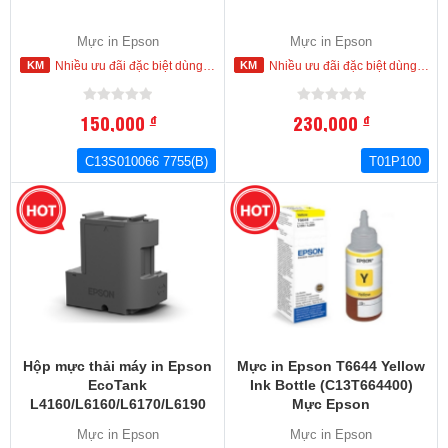
Mực in Epson
Mực in Epson
Nhiều ưu đãi đặc biệt dùng cho khách hàng đặt mua ngay trong hôm nay
Nhiều ưu đãi đặc biệt dùng cho khách hàng đặt mua ngay trong hôm nay
150,000
230,000
đ
đ
C13S010066 7755(B)
T01P100
-31
%
Hộp mực thải máy in Epson
Mực in Epson T6644 Yellow
EcoTank
Ink Bottle (C13T664400)
L4160/L6160/L6170/L6190
Mực Epson
Ink Maintenance Box
L100.L110,L120,L200,L210,L22
Mực in Epson
Mực in Epson
(C13T04D100) Hộp mực thải
L355,L360,L365.L445,L550.L55