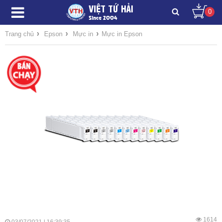
VIỆT TỨ HẢI
0
Since 2004
›
›
›
Trang chủ
Epson
Mực in
Mực in Epson
1614