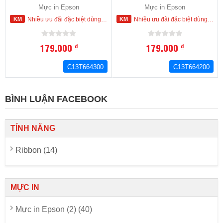
L100.L110,L120,L200,L210,L220,L300,L310,L350,
L100.L110,L120,L200,L210,L22
Mực in Epson
Mực in Epson
L355,L360,L365.L445,L550.L555.L565,L655,L1300
L355,L360,L365.L445,L550.L55
Nhiều ưu đãi đặc biệt dùng cho khách hàng đặt mua ngay trong hôm nay
Nhiều ưu đãi đặc biệt dùng cho khách hàng đặt mua ngay trong hôm nay
179,000
179,000
đ
đ
C13T664300
C13T664200
BÌNH LUẬN FACEBOOK
TÍNH NĂNG
Ribbon (14)
MỰC IN
Mực in Epson (2) (40)