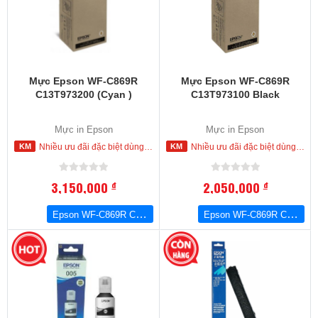
Mực Epson WF-C869R
Mực Epson WF-C869R
C13T973200 (Cyan )
C13T973100 Black
Mực in Epson
Mực in Epson
Nhiều ưu đãi đặc biệt dùng cho khách hàng đặt mua ngay trong hôm nay
Nhiều ưu đãi đặc biệt dùng cho khách hàng đặt mua ngay trong hôm nay
3,150,000
2,050,000
đ
đ
Epson WF-C869R C13T973200 (Cyan )
Epson WF-C869R C13T973100 Black
-19
%