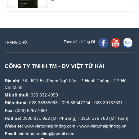
Theo dõi chúng tôi
TRANG CHỦ
CÔNG TY TNHH TM - DV VIỆT TỨ HẢI
Địa chỉ:
78 - B11 Bis Phạm Ngũ Lão - P. Hạnh Thông - TP. Hồ
Chí Minh
Mã số thuế
: 030 332 4099
Điện thoại:
028 38955093
-
028 38947794
-
028 39137631
Fax:
(028) 62577090
Hotline:
0908 871 922
(Mr Phương) -
0918 176 783
(Mr Toán)
Website:
www.viettuhaiprinting.com
-
www.viettuhaiprinting.vn
Email:
viettuhaiprinting@gmail.com