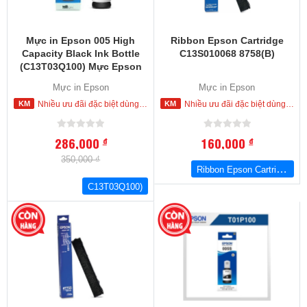
Mực in Epson 005 High
Ribbon Epson Cartridge
Capacity Black Ink Bottle
C13S010068 8758(B)
(C13T03Q100) Mực Epson
M 1100. M1120, M2140,
Mực in Epson
Mực in Epson
L1455, M3170
Nhiều ưu đãi đặc biệt dùng cho khách hàng đặt mua ngay trong hôm nay
Nhiều ưu đãi đặc biệt dùng cho khách hàng đặt mua ngay trong hôm nay
286,000
160,000
đ
đ
350,000 ₫
Ribbon Epson Cartridge C13S010068 8758(B)
C13T03Q100)