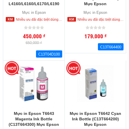
L4160/L6160/L6170/L6190
Mực Epson
Ink Maintenance Box
L100.L110,L120,L200,L210,L22
Mực in Epson
Mực in Epson
(C13T04D100) Hộp mực thải
L355,L360,L365.L445,L550.L55
Nhiều ưu đãi đặc biệt dùng cho khách hàng đặt mua ngay trong hôm nay
Nhiều ưu đãi đặc biệt dùng cho khách hàng đặt mua ngay trong hôm nay
máy in Epson
450,000
179,000
đ
đ
650,000 ₫
C13T664400
C13T04D100
Mực in Epson T6643
Mực in Epson T6642 Cyan
Magenta Ink Bottle
Ink Bottle (C13T664200)
(C13T664300) Mực Epson
Mực Epson