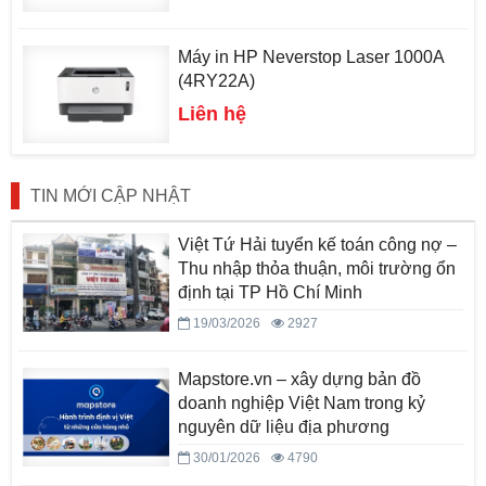
Máy in HP Neverstop Laser 1000A
(4RY22A)
Liên hệ
TIN MỚI CẬP NHẬT
Việt Tứ Hải tuyển kế toán công nợ –
Thu nhập thỏa thuận, môi trường ổn
định tại TP Hồ Chí Minh
19/03/2026
2927
Mapstore.vn – xây dựng bản đồ
doanh nghiệp Việt Nam trong kỷ
nguyên dữ liệu địa phương
30/01/2026
4790