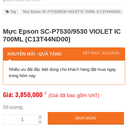
03/07/2021 | 16:39:35
Tag
Mực Epson SC-P7530/9530 VIOLET IC 700ML (C13T44ND00)
Mực Epson SC-P7530/9530 VIOLET IC
700ML (C13T44ND00)
KẾT THÚC: 30/11/2026
KHUYẾN MÃI - QUÀ TẶNG
Nhiều ưu đãi đặc biệt dùng cho khách hàng đặt mua ngay
trong hôm nay
Giá:
3,850,000
₫
(Giá đã bao gồm VAT)
Số lượng:
MUA NGAY