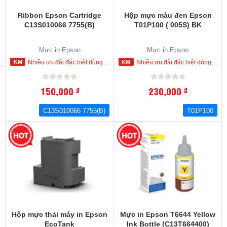
Ribbon Epson Cartridge
Hộp mực màu đen Epson
C13S010066 7755(B)
T01P100 ( 005S) BK
Mực in Epson
Mực in Epson
Nhiều ưu đãi đặc biệt dùng cho khách hàng đặt mua ngay trong hôm nay
Nhiều ưu đãi đặc biệt dùng cho khách hàng đặt mua ngay trong hôm nay
150,000
230,000
đ
đ
C13S010066 7755(B)
T01P100
-31
%
Hộp mực thải máy in Epson
Mực in Epson T6644 Yellow
EcoTank
Ink Bottle (C13T664400)