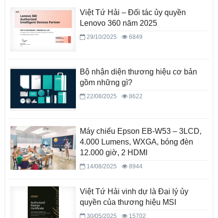
Việt Tứ Hải – Đối tác ủy quyền
Lenovo 360 năm 2025
29/10/2025
6849
Bộ nhận diện thương hiệu cơ bản
gồm những gì?
22/08/2025
8622
Máy chiếu Epson EB-W53 – 3LCD,
4.000 Lumens, WXGA, bóng đèn
12.000 giờ, 2 HDMI
14/08/2025
8944
Việt Tứ Hải vinh dự là Đại lý ủy
quyền của thương hiệu MSI
30/05/2025
15702