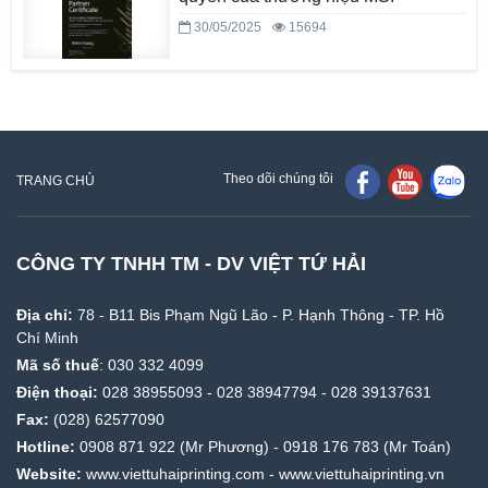
30/05/2025
15694
Theo dõi chúng tôi
TRANG CHỦ
CÔNG TY TNHH TM - DV VIỆT TỨ HẢI
Địa chỉ:
78 - B11 Bis Phạm Ngũ Lão - P. Hạnh Thông - TP. Hồ
Chí Minh
Mã số thuế
: 030 332 4099
Điện thoại:
028 38955093
-
028 38947794
-
028 39137631
Fax:
(028) 62577090
Hotline:
0908 871 922
(Mr Phương) -
0918 176 783
(Mr Toán)
Website:
www.viettuhaiprinting.com
-
www.viettuhaiprinting.vn