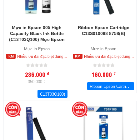
Mực in Epson 005 High
Ribbon Epson Cartridge
Capacity Black Ink Bottle
C13S010068 8758(B)
(C13T03Q100) Mực Epson
M 1100. M1120, M2140,
Mực in Epson
Mực in Epson
L1455, M3170
Nhiều ưu đãi đặc biệt dùng cho khách hàng đặt mua ngay trong hôm nay
Nhiều ưu đãi đặc biệt dùng cho khách hàng đặt mua ngay trong hôm nay
286,000
160,000
đ
đ
350,000 ₫
Ribbon Epson Cartridge C13S010068 8758(B)
C13T03Q100)