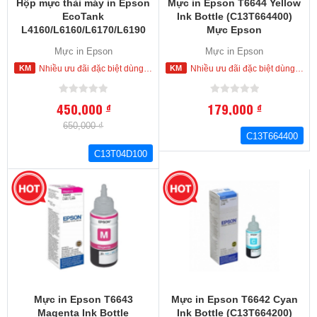
Hộp mực thải máy in Epson
Mực in Epson T6644 Yellow
EcoTank
Ink Bottle (C13T664400)
L4160/L6160/L6170/L6190
Mực Epson
Ink Maintenance Box
L100.L110,L120,L200,L210,L22
Mực in Epson
Mực in Epson
(C13T04D100) Hộp mực thải
L355,L360,L365.L445,L550.L55
Nhiều ưu đãi đặc biệt dùng cho khách hàng đặt mua ngay trong hôm nay
Nhiều ưu đãi đặc biệt dùng cho khách hàng đặt mua ngay trong hôm nay
máy in Epson
450,000
179,000
đ
đ
650,000 ₫
C13T664400
C13T04D100
Mực in Epson T6643
Mực in Epson T6642 Cyan
Magenta Ink Bottle
Ink Bottle (C13T664200)