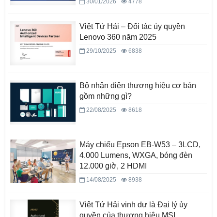
30/01/2026
4778
Việt Tứ Hải – Đối tác ủy quyền
Lenovo 360 năm 2025
29/10/2025
6838
Bộ nhận diện thương hiệu cơ bản
gồm những gì?
22/08/2025
8618
Máy chiếu Epson EB-W53 – 3LCD,
4.000 Lumens, WXGA, bóng đèn
12.000 giờ, 2 HDMI
14/08/2025
8938
Việt Tứ Hải vinh dự là Đại lý ủy
quyền của thương hiệu MSI