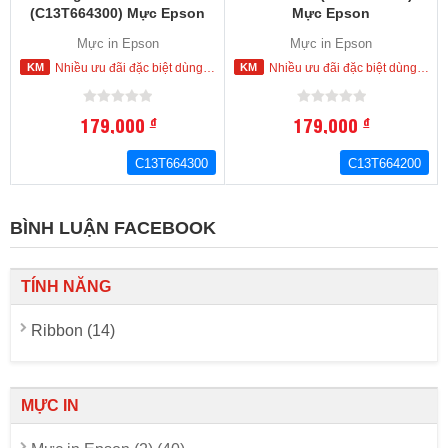
(C13T664300) Mực Epson
Mực Epson
L100.L110,L120,L200,L210,L220,L300,L310,L350,
L100.L110,L120,L200,L210,L22
Mực in Epson
Mực in Epson
L355,L360,L365.L445,L550.L555.L565,L655,L1300
L355,L360,L365.L445,L550.L55
Nhiều ưu đãi đặc biệt dùng cho khách hàng đặt mua ngay trong hôm nay
Nhiều ưu đãi đặc biệt dùng cho khách hàng đặt mua ngay trong hôm nay
179,000
179,000
đ
đ
C13T664300
C13T664200
BÌNH LUẬN FACEBOOK
TÍNH NĂNG
Ribbon (14)
MỰC IN