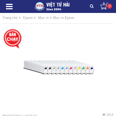
VIỆT TỨ HẢI
0
Since 2004
›
›
›
Trang chủ
Epson
Mực in
Mực in Epson
1413