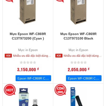
Mực Epson WF-C869R
Mực Epson WF-C869R
C13T973200 (Cyan )
C13T973100 Black
Mực in Epson
Mực in Epson
Nhiều ưu đãi đặc biệt dùng cho khách hàng đặt mua ngay trong hôm nay
Nhiều ưu đãi đặc biệt dùng cho khách hàng đặt mua ngay trong hôm nay
3,150,000
2,050,000
đ
đ
Epson WF-C869R C13T973200 (Cyan )
Epson WF-C869R C13T973100 Black
-19
%