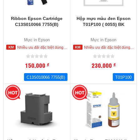
Ribbon Epson Cartridge
Hộp mực màu đen Epson
C13S010066 7755(B)
T01P100 ( 005S) BK
Mực in Epson
Mực in Epson
Nhiều ưu đãi đặc biệt dùng cho khách hàng đặt mua ngay trong hôm nay
Nhiều ưu đãi đặc biệt dùng cho khách hàng đặt mua ngay trong hôm nay
150,000
230,000
đ
đ
C13S010066 7755(B)
T01P100
-31
%