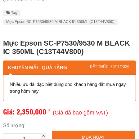
03/07/2021 | 16:53:10
Tag
Mực Epson SC-P7530/9530 M BLACK IC 350ML (C13T44V800)
Mực Epson SC-P7530/9530 M BLACK
IC 350ML (C13T44V800)
KẾT THÚC: 30/11/2026
KHUYẾN MÃI - QUÀ TẶNG
Nhiều ưu đãi đặc biệt dùng cho khách hàng đặt mua ngay
trong hôm nay
Giá:
2,350,000
₫
(Giá đã bao gồm VAT)
Số lượng:
MUA NGAY