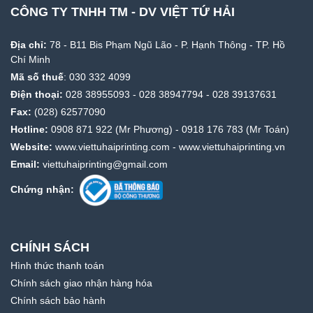
CÔNG TY TNHH TM - DV VIỆT TỨ HẢI
Địa chỉ:
78 - B11 Bis Phạm Ngũ Lão - P. Hạnh Thông - TP. Hồ
Chí Minh
Mã số thuế
: 030 332 4099
Điện thoại:
028 38955093
-
028 38947794
-
028 39137631
Fax:
(028) 62577090
Hotline:
0908 871 922
(Mr Phương) -
0918 176 783
(Mr Toán)
Website:
www.viettuhaiprinting.com
-
www.viettuhaiprinting.vn
Email:
viettuhaiprinting@gmail.com
Chứng nhận:
CHÍNH SÁCH
Hình thức thanh toán
Chính sách giao nhận hàng hóa
Chính sách bảo hành