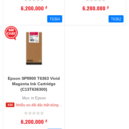
6,200,000
6,200,000
đ
đ
T6364
T6362
Epson SP9900 T6363 Vivid
Magenta Ink Cartridge
(C13T636300)
Mực in Epson
Nhiều ưu đãi đặc biệt dùng cho khách hàng đặt mua ngay trong hôm nay
6,200,000
đ