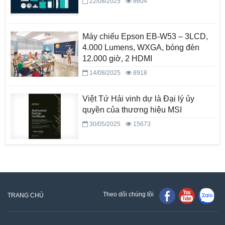
22/08/2025
8604
Máy chiếu Epson EB-W53 – 3LCD,
4.000 Lumens, WXGA, bóng đèn
12.000 giờ, 2 HDMI
14/08/2025
8918
Việt Tứ Hải vinh dự là Đại lý ủy
quyền của thương hiệu MSI
30/05/2025
15673
Theo dõi chúng tôi
TRANG CHỦ