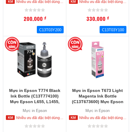
Nhiều ưu đãi đặc biệt dùng cho khách hàng đặt mua ngay trong hôm nay
Nhiều ưu đãi đặc biệt dùng cho khách hàng đặt mua ngay trong hôm nay
200,000
330,000
đ
đ
C13T03Y200
C13T03Y100
Mực in Epson T774 Black
Mực in Epson T673 Light
Ink Bottle (C13T774100)
Magenta Ink Bottle
Mực Epson L655, L1455,
(C13T673600) Mực Epson
M100, M200, M105, M205,
L800, L810,L805, L850.
Mực in Epson
Mực in Epson
L605
L1800
Nhiều ưu đãi đặc biệt dùng cho khách hàng đặt mua ngay trong hôm nay
Nhiều ưu đãi đặc biệt dùng cho khách hàng đặt mua ngay trong hôm nay