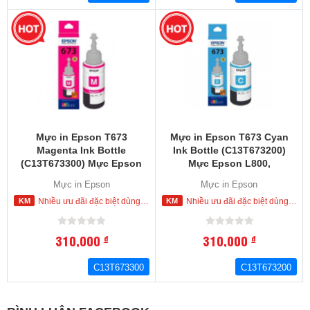
Mực in Epson T673
Mực in Epson T673 Cyan
Magenta Ink Bottle
Ink Bottle (C13T673200)
(C13T673300) Mực Epson
Mực Epson L800,
L800, L810,L805, L850.
L810,L805, L850. L1800
Mực in Epson
Mực in Epson
L1800
Nhiều ưu đãi đặc biệt dùng cho khách hàng đặt mua ngay trong hôm nay
Nhiều ưu đãi đặc biệt dùng cho khách hàng đặt mua ngay trong hôm nay
310,000
310,000
đ
đ
C13T673300
C13T673200