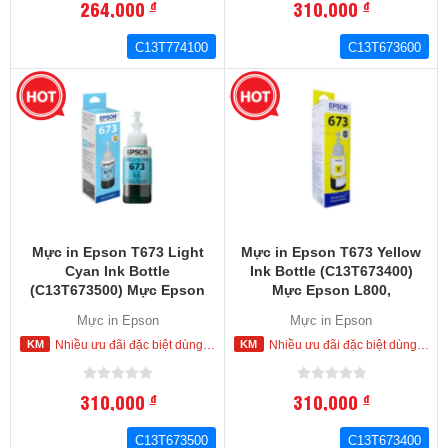
264,000
310,000
đ
đ
C13T774100
C13T673600
Mực in Epson T673 Light
Mực in Epson T673 Yellow
Cyan Ink Bottle
Ink Bottle (C13T673400)
(C13T673500) Mực Epson
Mực Epson L800,
L800, L810,L805, L850.
L810,L805, L850. L1800
Mực in Epson
Mực in Epson
L1800
Nhiều ưu đãi đặc biệt dùng cho khách hàng đặt mua ngay trong hôm nay
Nhiều ưu đãi đặc biệt dùng cho khách hàng đặt mua ngay trong hôm nay
310,000
310,000
đ
đ
C13T673500
C13T673400