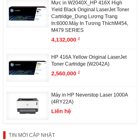
Mực in W2040X_HP 416X High
Yield Black Original LaserJet Toner
Cartridge_Dung Lượng Trang
In:6000.Máy In Tương ThíchM454,
M479 SERIES
đ
4,132,000
HP 416A Yellow Original LaserJet
Toner Cartridge (W2042A)
đ
2,560,000
Máy in HP Neverstop Laser 1000A
(4RY22A)
Liên hệ
TIN MỚI CẬP NHẬT