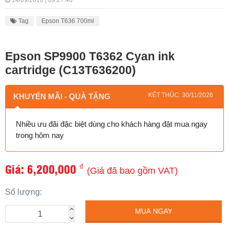
14/09/2018 | 09:27:40
Tag
Epson T636 700ml
Epson SP9900 T6362 Cyan ink
cartridge (C13T636200)
KẾT THÚC: 30/11/2026
KHUYẾN MÃI - QUÀ TẶNG
Nhiều ưu đãi đặc biệt dùng cho khách hàng đặt mua ngay
trong hôm nay
Giá:
6,200,000
₫
(Giá đã bao gồm VAT)
Số lượng:
MUA NGAY