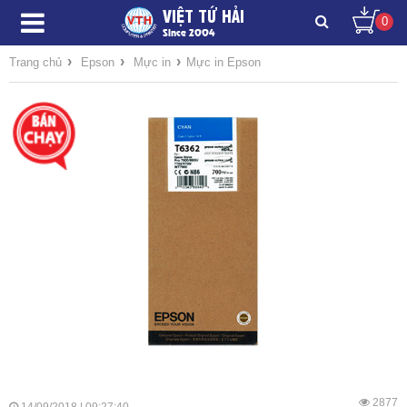
VIỆT TỨ HẢI
0
Since 2004
›
›
›
Trang chủ
Epson
Mực in
Mực in Epson
2877