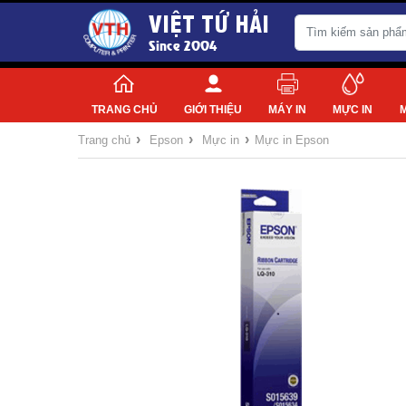
VIỆT TỨ HẢI
Since 2004
TRANG CHỦ
GIỚI THIỆU
MÁY IN
MỰC IN
›
›
›
Trang chủ
Epson
Mực in
Mực in Epson