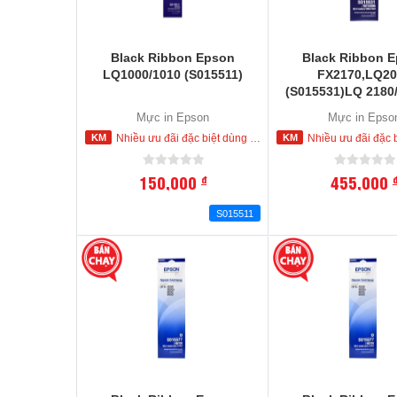
Black Ribbon Epson
Black Ribbon 
LQ1000/1010 (S015511)
FX2170,LQ20
(S015531)LQ 2180
Mực in Epson
Mực in Epso
Nhiều ưu đãi đặc biệt dùng cho khách hàng đặt mua ngay trong hôm nay
Nhiều ưu đãi đặc biệt dùng cho khách hàng đặt
150,000
455,000
đ
S015511