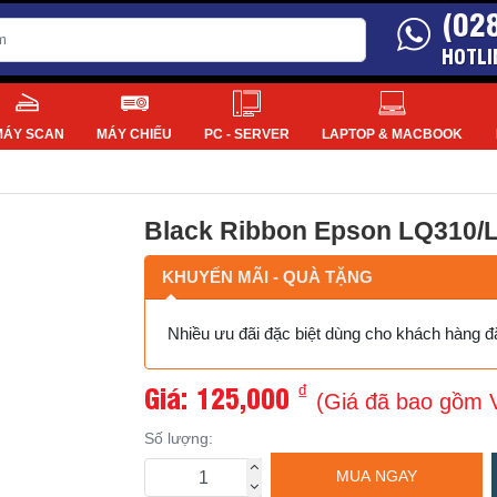
(02
HOTLI
MÁY SCAN
MÁY CHIẾU
PC - SERVER
LAPTOP & MACBOOK
Black Ribbon Epson LQ310/L
KHUYẾN MÃI - QUÀ TẶNG
Nhiều ưu đãi đặc biệt dùng cho khách hàng 
Giá:
125,000
₫
(Giá đã bao gồm 
Số lượng:
MUA NGAY