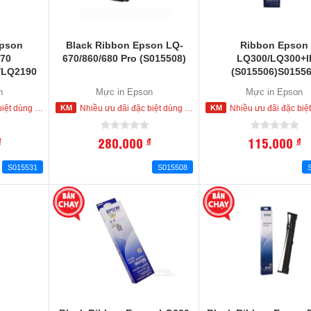
Epson
Black Ribbon Epson LQ-
Ribbon Epson
70
670/860/680 Pro (S015508)
LQ300/LQ300+I
/LQ2190
(S015506)S0155
n
Mực in Epson
Mực in Epson
 mua ngay trong hôm nay
Nhiều ưu đãi đặc biệt dùng cho khách hàng đặt mua ngay trong hôm nay
Nhiều ưu đãi đặc biệt dùng cho khách hàng đặt mua ng
280,000
115,000
đ
đ
đ
S015531
S015508