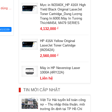
Mực in W2040X_HP 416X High
ay trong hôm nay
Yield Black Original LaserJet
Toner Cartridge_Dung Lượng
Trang In:6000.Máy In Tương
ThíchM454, M479 SERIES
4,132,000
đ
S015339
HP 416A Yellow Original
LaserJet Toner Cartridge
(W2042A)
2,560,000
đ
Máy in HP Neverstop Laser
1000A (4RY22A)
Liên hệ
TIN MỚI CẬP NHẬT
Việt Tứ Hải tuyển kế toán công
nợ – Thu nhập thỏa thuận, môi
trường ổn định tại TP Hồ Chí