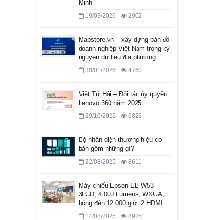
Minh
19/03/2026
2902
Mapstore.vn – xây dựng bản đồ
doanh nghiệp Việt Nam trong kỷ
nguyên dữ liệu địa phương
30/01/2026
4760
Việt Tứ Hải – Đối tác ủy quyền
Lenovo 360 năm 2025
29/10/2025
6823
Bộ nhận diện thương hiệu cơ
bản gồm những gì?
22/08/2025
8611
Máy chiếu Epson EB-W53 –
3LCD, 4.000 Lumens, WXGA,
bóng đèn 12.000 giờ, 2 HDMI
14/08/2025
8925