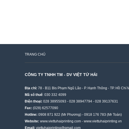
TRANG CHỦ
CÔNG TY TNHH TM - DV VIỆT TỨ HẢI
Địa chỉ:
78 - B11 Bis Phạm Ngũ Lão - P. Hạnh Thông - TP. Hồ Chí 
Mã số thuế
: 030 332 4099
Điện thoại:
028 38955093
-
028 38947794
-
028 39137631
Fax:
(028) 62577090
Hotline:
0908 871 922
(Mr Phương) -
0918 176 783
(Mr Toán)
Website:
www.viettuhaiprinting.com
-
www.viettuhaiprinting.vn
Email:
viettuhaiprinting@gmail.com