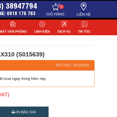
8) 38947794
0
NE: 0918 176 783
LIÊN HỆ
MÁY VĂN PHÒNG
LINH KIỆN
DỊCH VỤ
TIN TỨC
X310 (S015639)
KẾT THÚC: 30/11/2026
đặt mua ngay trong hôm nay
VAT)
IN BÁO GIÁ