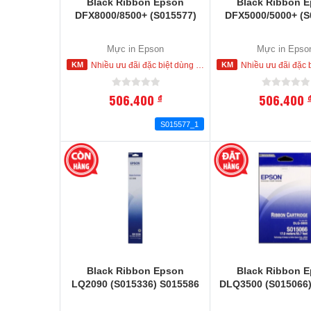
Black Ribbon Epson
Black Ribbon 
DFX8000/8500+ (S015577)
DFX5000/5000+ (S
Mực in Epson
Mực in Epso
Nhiều ưu đãi đặc biệt dùng cho khách hàng đặt mua ngay trong hôm nay
Nhiều ưu đãi đặc biệt dùng cho khách hàng đặt
506,400
506,400
đ
S015577_1
Black Ribbon Epson
Black Ribbon 
LQ2090 (S015336) S015586
DLQ3500 (S015066