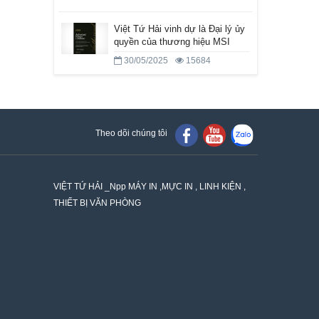
Việt Tứ Hải vinh dự là Đại lý ủy
quyền của thương hiệu MSI
30/05/2025
15684
Theo dõi chúng tôi
VIỆT TỨ HẢI _Npp MÁY IN ,MỰC IN , LINH KIỆN ,
THIẾT BỊ VĂN PHÒNG