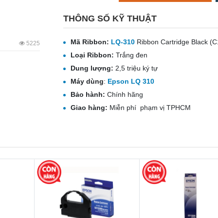
THÔNG SỐ KỸ THUẬT
Mã
Ribbon
:
LQ-310
Ribbon Cartridge Black (
5225
Loại
Ribbon
:
Trắng đen
Dung lượng:
2,5 triệu ký tự
Máy dùng
:
Epson LQ 310
Bảo hành:
Chính hãng
Giao hàng:
Miễn phí phạm vị TPHCM