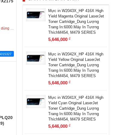
FX2175
Mực in W2043X_HP 416X High
Yield Magenta Original LaserJet
Toner Cartridge_Dung Lượng
Trang In:6000.Máy In Tương
ay trong hôm nay
ThíchM454, M479 SERIES
5,646,000
đ
Mực in W2042X_HP 416X High
S015327
Yield Yellow Original LaserJet
Toner Cartridge_Dung Lượng
Trang In:6000.Máy In Tương
ThíchM454, M479 SERIES
5,646,000
đ
Mực in W2041X_HP 416X High
Yield Cyan Original LaserJet
Toner Cartridge_Dung Lượng
Trang In:6000.Máy In Tương
 PLQ20
ThíchM454, M479 SERIES
9)
5,646,000
đ