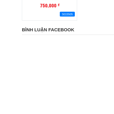
750,000
đ
S015505
BÌNH LUẬN FACEBOOK