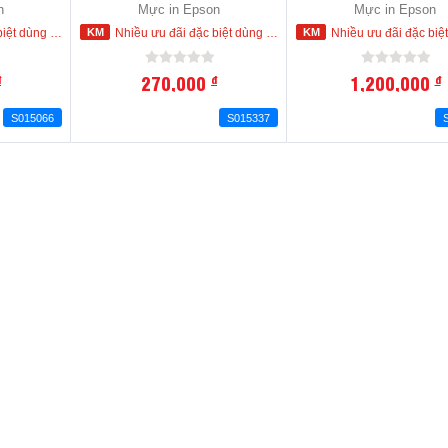
n
Mực in Epson
Mực in Epson
 mua ngay trong hôm nay
Nhiều ưu đãi đặc biệt dùng cho khách hàng đặt mua ngay trong hôm nay
Nhiều ưu đãi đặc biệt dùng cho khách hàng đặt mua ng
270,000
1,200,000
đ
đ
đ
S015066
S015337