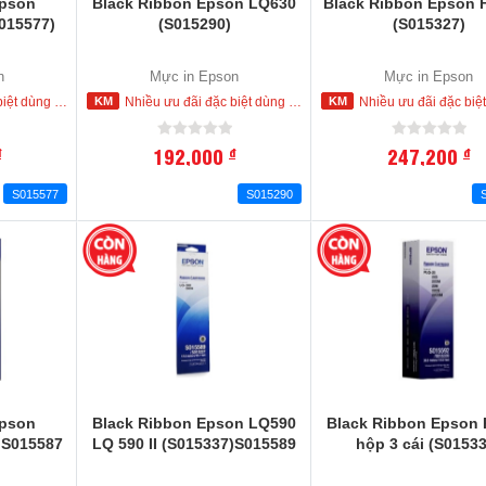
Epson
Black Ribbon Epson LQ630
Black Ribbon Epson 
015577)
(S015290)
(S015327)
n
Mực in Epson
Mực in Epson
 mua ngay trong hôm nay
Nhiều ưu đãi đặc biệt dùng cho khách hàng đặt mua ngay trong hôm nay
Nhiều ưu đãi đặc biệt dùng cho khách hàng đặt mua ng
192,000
247,200
đ
đ
đ
S015577
S015290
Epson
Black Ribbon Epson LQ590
Black Ribbon Epson
)S015587
LQ 590 II (S015337)S015589
hộp 3 cái (S01533