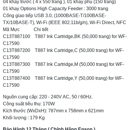
04 khay trước ( 4 x 550 trang ). 01 khay phụ (150 trang)
01 khay Options High Capacity Feeder : 3000 trang
Cổng giao tiếp USB 3.0, (1000BASE-T/100BASE-
TX/10BASE-T), Wi-Fi (IEEE 802.11b/g/n), Wi-Fi Direct, NFC
Mã Mực Chi tiết
C13T887100 T887 Ink Cartridge,BK (50,000 trang) for WF-
C17590
C13T887200 T887 Ink Cartridge,C (50,000 trang) for WF-
C17590
C13T887300 T887 Ink Cartridge,M (50,000 trang) for WF-
C17590
C13T887400 T887 Ink Cartridge,Y (50,000 trang) for WF-
C17590
Nguồn cung cấp: 220 - 240V AC, 50 / 60Hz.
Công suất tiêu thụ: 170W
Kích thước (WxDxH): 787mm x 758mm x 621mm
Khối lượng : 179 Kg
Bảo Hành 12 Tháng ( Chính Hãng Epson )