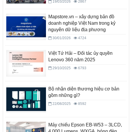
19/03/2026
2867
Mapstore.vn – xây dựng bản đồ
doanh nghiệp Việt Nam trong kỷ
nguyên dữ liệu địa phương
30/01/2026
4724
Việt Tứ Hải – Đối tác ủy quyền
Lenovo 360 năm 2025
29/10/2025
6793
Bộ nhận diện thương hiệu cơ bản
gồm những gì?
22/08/2025
8592
Máy chiếu Epson EB-W53 – 3LCD,
4.000 Lumens, WXGA, bóng đèn