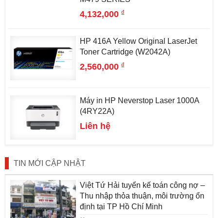
đ
4,132,000
HP 416A Yellow Original LaserJet
Toner Cartridge (W2042A)
đ
2,560,000
Máy in HP Neverstop Laser 1000A
(4RY22A)
Liên hệ
TIN MỚI CẬP NHẬT
Việt Tứ Hải tuyển kế toán công nợ –
Thu nhập thỏa thuận, môi trường ổn
định tại TP Hồ Chí Minh