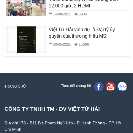
12.000 giờ, 2 HDMI
14/08/2025
8906
Việt Tứ Hải vinh dự là Đại lý ủy
quyền của thương hiệu MSI
30/05/2025
15666
Theo dõi chúng tôi
TRANG CHỦ
CÔNG TY TNHH TM - DV VIỆT TỨ HẢI
Địa chỉ:
78 - B11 Bis Phạm Ngũ Lão - P. Hạnh Thông - TP. Hồ
Chí Minh