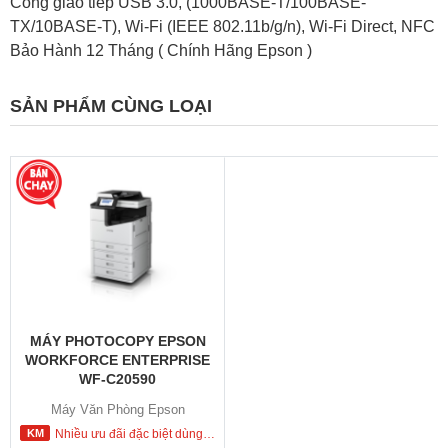
Cổng giao tiếp USB 3.0, (1000BASE-T/100BASE-
TX/10BASE-T), Wi-Fi (IEEE 802.11b/g/n), Wi-Fi Direct, NFC
Bảo Hành 12 Tháng ( Chính Hãng Epson )
SẢN PHẨM CÙNG LOẠI
MÁY PHOTOCOPY EPSON
WORKFORCE ENTERPRISE
WF-C20590
Máy Văn Phòng Epson
Nhiều ưu đãi đặc biệt dùng cho khách hàng đặt mua ngay trong hôm nay