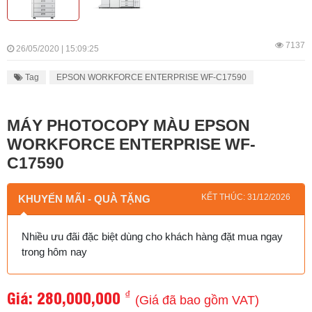
7137
26/05/2020 | 15:09:25
Tag
EPSON WORKFORCE ENTERPRISE WF-C17590
MÁY PHOTOCOPY MÀU EPSON
WORKFORCE ENTERPRISE WF-
C17590
KẾT THÚC: 31/12/2026
KHUYẾN MÃI - QUÀ TẶNG
Nhiều ưu đãi đặc biệt dùng cho khách hàng đặt mua ngay
trong hôm nay
Giá:
280,000,000
₫
(Giá đã bao gồm VAT)