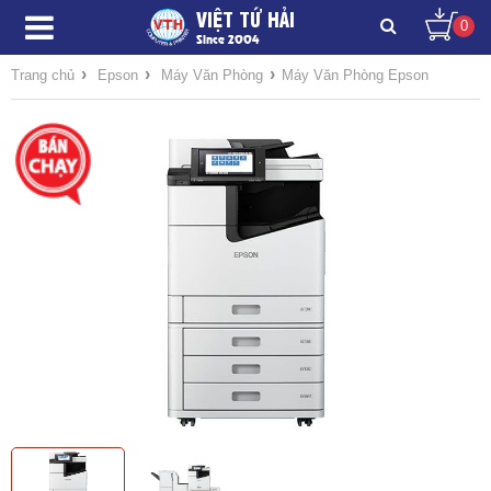
VIỆT TỨ HẢI
0
Since 2004
›
›
›
Trang chủ
Epson
Máy Văn Phòng
Máy Văn Phòng Epson