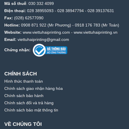
Mã số thuế
: 030 332 4099
Điện thoại:
028 38955093
-
028 38947794
-
028 39137631
Fax:
(028) 62577090
Hotline:
0908 871 922
(Mr Phương) -
0918 176 783
(Mr Toán)
Website:
www.viettuhaiprinting.com
-
www.viettuhaiprinting.vn
Email:
viettuhaiprinting@gmail.com
Chứng nhận:
CHÍNH SÁCH
Hình thức thanh toán
Chính sách giao nhận hàng hóa
Chính sách bảo hành
Chính sách đổi và trả hàng
Chính sách bảo mật thông tin
VỀ CHÚNG TÔI