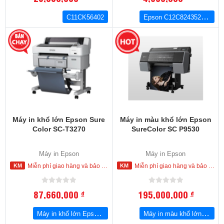
Epson C12C824352 EpsonNet 10/100Base-TX Print Server
C11CK56402
Máy in khổ lớn Epson Sure
Máy in màu khổ lớn Epson
Color SC-T3270
SureColor SC P9530
Máy in Epson
Máy in Epson
Miễn phí giao hàng và bảo hành tận nơi trong nội thành Hồ Chí Minh
Miễn phí giao hàng và bảo hành tận nơi trong nội thành Hồ Chí Minh
87,660,000
195,000,000
đ
đ
Máy in khổ lớn Epson Sure Color SC-T3270
Máy in màu khổ lớn Epson SureColor SC P9530