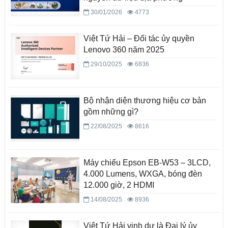
30/01/2026
4773
Việt Tứ Hải – Đối tác ủy quyền
Lenovo 360 năm 2025
29/10/2025
6836
Bộ nhận diện thương hiệu cơ bản
gồm những gì?
22/08/2025
8616
Máy chiếu Epson EB-W53 – 3LCD,
4.000 Lumens, WXGA, bóng đèn
12.000 giờ, 2 HDMI
14/08/2025
8936
Việt Tứ Hải vinh dự là Đại lý ủy