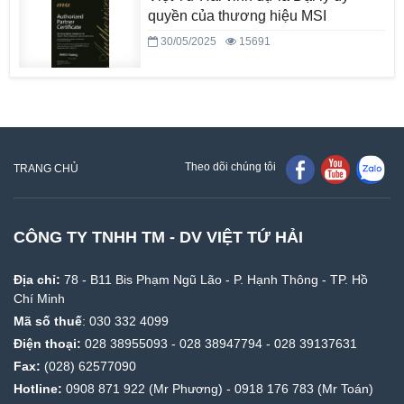
quyền của thương hiệu MSI
30/05/2025
15691
Theo dõi chúng tôi
TRANG CHỦ
CÔNG TY TNHH TM - DV VIỆT TỨ HẢI
Địa chỉ:
78 - B11 Bis Phạm Ngũ Lão - P. Hạnh Thông - TP. Hồ
Chí Minh
Mã số thuế
: 030 332 4099
Điện thoại:
028 38955093
-
028 38947794
-
028 39137631
Fax:
(028) 62577090
Hotline:
0908 871 922
(Mr Phương) -
0918 176 783
(Mr Toán)