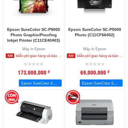
Epson SureColor SC-P9000
Epson SureColor SC-P5000
Photo Graphic/Proofing
Photo (C11CF66402)
Inkjet Printer (C11CE40403)
Máy in Epson
Máy in Epson
Miễn phí giao hàng và bảo hành tận nơi trong nội thành Hồ Chí Minh
Miễn phí giao hàng và bảo hành tận nơi trong nội thành Hồ Chí Minh
173,000,000
69,000,000
đ
đ
Epson SureColor SC-P9000 Photo Graphic/Proofing Inkjet Printer
Epson SureColor SC-P5000 Photo Graphic/Proofing Inkjet Printer