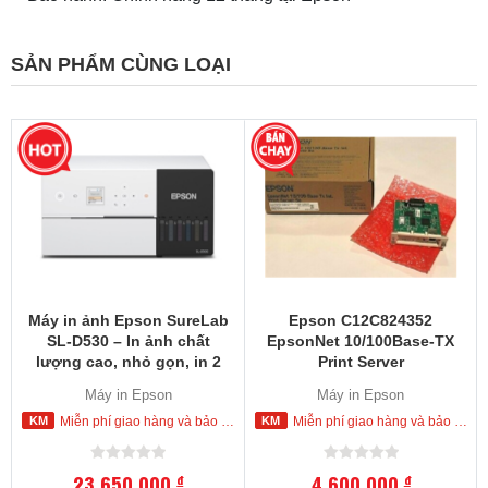
SẢN PHẨM CÙNG LOẠI
Máy in ảnh Epson SureLab
Epson C12C824352
SL-D530 – In ảnh chất
EpsonNet 10/100Base-TX
lượng cao, nhỏ gọn, in 2
Print Server
mặt tự động
Máy in Epson
Máy in Epson
Miễn phí giao hàng và bảo hành tận nơi trong nội thành Hồ Chí Minh
Miễn phí giao hàng và bảo hành tận nơi trong nội thành Hồ Chí Minh
23,650,000
4,600,000
đ
đ