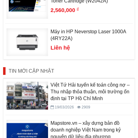
Toner Cartridge (W2042A)
đ
2,560,000
Máy in HP Neverstop Laser 1000A
(4RY22A)
Liên hệ
TIN MỚI CẬP NHẬT
Việt Tứ Hải tuyển kế toán công nợ –
Thu nhập thỏa thuận, môi trường ổn
định tại TP Hồ Chí Minh
19/03/2026
2909
Mapstore.vn – xây dựng bản đồ
doanh nghiệp Việt Nam trong kỷ
nguyên dữ liệu địa phương