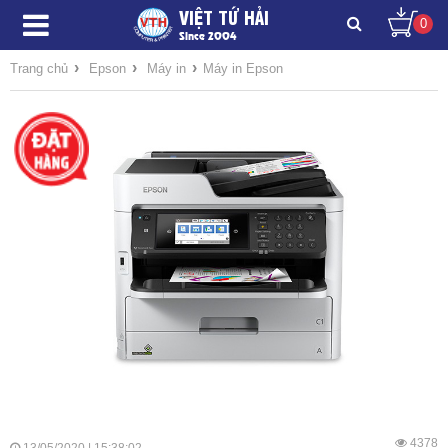
VIỆT TỨ HẢI
0
Since 2004
›
›
›
Trang chủ
Epson
Máy in
Máy in Epson
4378