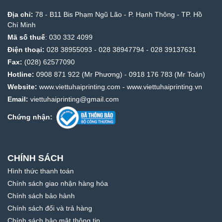
Địa chỉ:
78 - B11 Bis Phạm Ngũ Lão - P. Hạnh Thông - TP. Hồ
Chí Minh
Mã số thuế
: 030 332 4099
Điện thoại:
028 38955093
-
028 38947794
-
028 39137631
Fax:
(028) 62577090
Hotline:
0908 871 922
(Mr Phương) -
0918 176 783
(Mr Toán)
Website:
www.viettuhaiprinting.com
-
www.viettuhaiprinting.vn
Email:
viettuhaiprinting@gmail.com
Chứng nhận:
CHÍNH SÁCH
Hình thức thanh toán
Chính sách giao nhận hàng hóa
Chính sách bảo hành
Chính sách đổi và trả hàng
Chính sách bảo mật thông tin