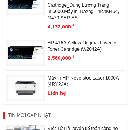
Cartridge_Dung Lượng Trang
In:6000.Máy In Tương ThíchM454,
M479 SERIES
đ
4,132,000
HP 416A Yellow Original LaserJet
Toner Cartridge (W2042A)
đ
2,560,000
Máy in HP Neverstop Laser 1000A
(4RY22A)
Liên hệ
TIN MỚI CẬP NHẬT
Việt Tứ Hải tuyển kế toán công nợ –