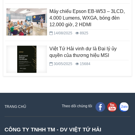
Máy chiếu Epson EB-W53 – 3LCD,
4.000 Lumens, WXGA, bóng đèn
12.000 giờ, 2 HDMI
14/08/2025
8925
Việt Tứ Hải vinh dự là Đại lý ủy
quyền của thương hiệu MSI
30/05/2025
15684
Theo dõi chúng tôi
TRANG CHỦ
CÔNG TY TNHH TM - DV VIỆT TỨ HẢI