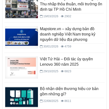
Thu nhập thỏa thuận, môi trường ổn
định tại TP Hồ Chí Minh
19/03/2026
2902
Mapstore.vn – xây dựng bản đồ
doanh nghiệp Việt Nam trong kỷ
nguyên dữ liệu địa phương
30/01/2026
4759
Việt Tứ Hải – Đối tác ủy quyền
Lenovo 360 năm 2025
29/10/2025
6823
Bộ nhận diện thương hiệu cơ bản
gồm những gì?
22/08/2025
8611