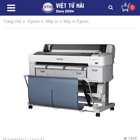
VIỆT TỨ HẢI
0
Since 2004
›
›
›
Trang chủ
Epson
Máy in
Máy in Epson
2999