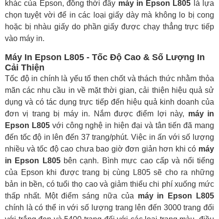
khác của Epson, đồng thời đây
máy in Epson L805
là lựa
chọn tuyệt vời để in các loại giấy dày mà không lo bị cong
hoặc bị nhàu giấy do phần giấy được chạy thẳng trực tiếp
vào máy in.
Máy In Epson L805 - Tốc Độ Cao & Số Lượng In
Cải Thiện
Tốc độ in chính là yếu tố then chốt và thách thức nhằm thỏa
mãn các nhu cầu in về mặt thời gian, cải thiện hiệu quả sử
dụng và có tác dụng trực tiếp đến hiệu quả kinh doanh của
đơn vị trang bị máy in. Nắm được điểm lợi này,
máy in
Epson L805
với công nghệ in hiện đại và tân tiến đã mang
đến tốc độ in lên đến 37 trang/phút. Việc in ấn với số lượng
nhiều và tốc độ cao chưa bao giờ đơn giản hơn khi có
máy
in Epson L805
bên cạnh. Bình mực cao cấp và nổi tiếng
của Epson khi được trang bị cùng L805 sẽ cho ra những
bản in bền, có tuổi thọ cao và giảm thiểu chi phí xuống mức
thấp nhất. Một điểm sáng nữa của
máy in Epson L805
chính là có thể in với số lượng trang lên đến 3000 trang đối