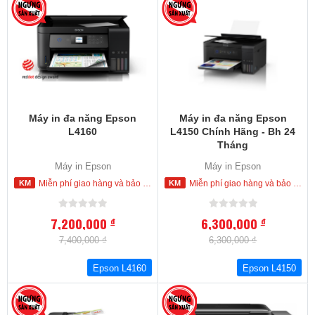
-3
Máy in đa năng Epson
Máy in đa năng Epson
L4160
L4150 Chính Hãng - Bh 24
Tháng
Máy in Epson
Máy in Epson
Miễn phí giao hàng và bảo hành tận nơi trong nội thành Hồ Chí Minh
Miễn phí giao hàng và bảo hành tận nơi trong nội thành Hồ Chí Minh
7,200,000
6,300,000
đ
đ
7,400,000 ₫
6,300,000 ₫
Epson L4160
Epson L4150