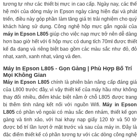
tương tự như các thiết bị mực in cao cấp. Ngày nay, các thế
hệ mới của dòng máy in Epson ngày càng hiện đại và phát
triển, điều này góp phần làm tăng giá trị trải nghiệm cho quý
khách hàng sử dụng. Công nghệ hộp mực gắn ngoài của
máy in Epson L805
giúp cho việc nạp mực trở nên dễ dàng
hơn bao giờ hết với 6 hộp mực có dung tích 70ml được thiết
kế đa dạng và riêng biệt bao gồm các màu sắc như đỏ, đỏ
nhạt, xanh, xanh nhạt, vàng và đen.
Máy In Epson L805 - Gọn Gàng | Phù Hợp Bố Trí
Mọi Không Gian
Máy in Epson L805
chính là phiên bản nâng cấp đáng giá
của L800 trước đây, vì vậy thiết kế của máy hầu nhự không
thay đổi nhiều, điểm khác biệt nằm ở chỗ L805 được trang
bị thêm tính năng kết nối với nguồn Wifi.
Máy in Epson
L805
có phần vỏ ngoài có màu sắc đen nhám, thiết kế gọn
gàng và tinh xảo, với hai khay nạp giấy 120 tờ và 50 tờ
được bố trí lần lượt ở mặt trước và sau của máy in. Đây là
đặc điểm thiết kế có phần tương tự với các dòng công nghệ