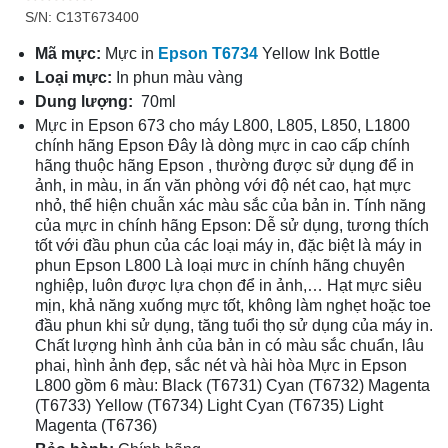
S/N: C13T673400
Mã mực:
Mực in
Epson T6734
Yellow Ink Bottle
Loại mực:
In phun màu vàng
Dung lượng:
70ml
Mực in Epson 673 cho máy L800, L805, L850, L1800
chính hãng Epson Đây là dòng mực in cao cấp chính
hãng thuộc hãng Epson , thường được sử dụng để in
ảnh, in màu, in ấn văn phòng với độ nét cao, hạt mực
nhỏ, thể hiện chuẫn xác màu sắc của bản in. Tính năng
của mực in chính hãng Epson: Dễ sử dụng, tương thích
tốt với đầu phun của các loại máy in, đặc biệt là máy in
phun Epson L800 Là loại mưc in chính hãng chuyên
nghiệp, luôn được lựa chọn để in ảnh,… Hạt mực siêu
mịn, khả năng xuống mực tốt, không làm nghẹt hoặc toe
đầu phun khi sử dụng, tăng tuổi thọ sử dụng của máy in.
Chất lượng hình ảnh của bản in có màu sắc chuẩn, lâu
phai, hình ảnh đẹp, sắc nét và hài hòa Mực in Epson
L800 gồm 6 màu: Black (T6731) Cyan (T6732) Magenta
(T6733) Yellow (T6734) Light Cyan (T6735) Light
Magenta (T6736)