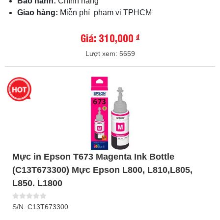
Bảo hành:
Chính hãng
Giao hàng:
Miễn phí phạm vị TPHCM
Giá: 310,000
đ
Lượt xem: 5659
Mực in Epson T673 Magenta Ink Bottle
(C13T673300) Mực Epson L800, L810,L805,
L850. L1800
S/N: C13T673300