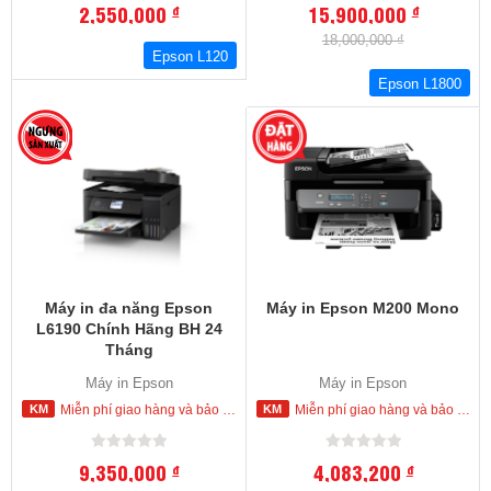
2,550,000
15,900,000
đ
đ
18,000,000 ₫
Epson L120
Epson L1800
-7
%
Máy in đa năng Epson
Máy in Epson M200 Mono
L6190 Chính Hãng BH 24
Tháng
Máy in Epson
Máy in Epson
Miễn phí giao hàng và bảo hành tận nơi trong nội thành Hồ Chí Minh
Miễn phí giao hàng và bảo hành tận nơi trong nội thành Hồ Chí Minh
9,350,000
4,083,200
đ
đ