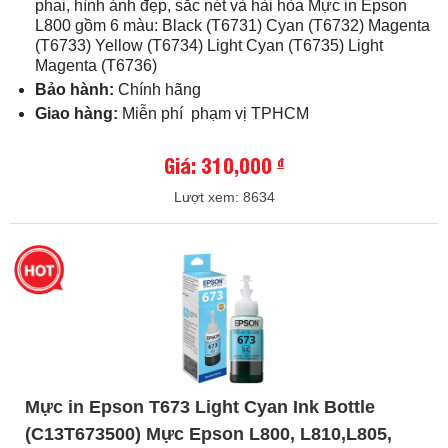
phai, hình ảnh đẹp, sắc nét và hài hòa Mực in Epson
L800 gồm 6 màu: Black (T6731) Cyan (T6732) Magenta
(T6733) Yellow (T6734) Light Cyan (T6735) Light
Magenta (T6736)
Bảo hành:
Chính hãng
Giao hàng:
Miễn phí phạm vị TPHCM
Giá: 310,000
đ
Lượt xem: 8634
Mực in Epson T673 Light Cyan Ink Bottle
(C13T673500) Mực Epson L800, L810,L805,