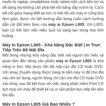
muốn từ laptop, smartphone hoặc tablet một cách tiện lợi và
dễ dàng mà không cần phải kết nối bằng dây rườm rà. Cách
kết nối giữa mạng Wifi tại nơi có kết nối với máy in cũng khá
đơn giản, được chi tiết hướng dẫn trong cuốn sách hướng
dẫn cài đặt kèm theo của
máy in Epson L805
. Với L805,
bạn có thể làm việc hiệu quả và sáng tạo trong mọi tình
huống.
Máy In Epson L805 - Khả Năng Đặc Biệt | In Trực
Tiếp Trên Bề Mặt Đĩa
Một trong những khả năng đặc biệt mà người tìm hiểu và
quan tâm đến dòng sản phẩm
máy in Epson L805
là khả
năng in trực tiếp được lên bề mặt của đĩa CD hoặc DVD.
Với khay chuyên dụng được trang bị trên máy in để cho đĩa
vào, khi sử dụng, người dùng chỉ cần cho đĩa CD hoặc DVD
vào khay, sau đó kết hợp với việc dùng phần mềm Print CD
tích hợp với máy để thiết kế và in sản phẩm trực tiếp lên trên
bìa đĩa.
Máy In Epson L805 Giá Bao Nhiêu ?