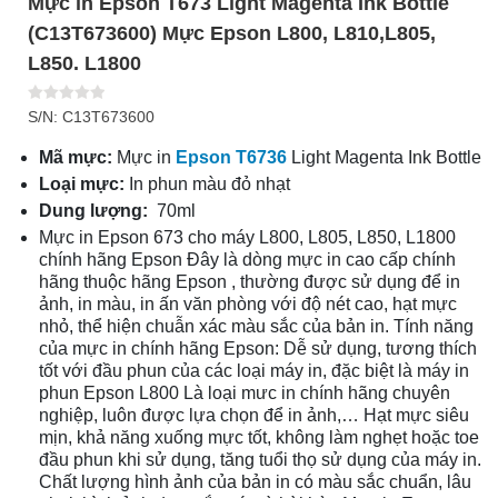
Mực in Epson T673 Light Magenta Ink Bottle
(C13T673600) Mực Epson L800, L810,L805,
L850. L1800
S/N: C13T673600
Mã mực:
Mực in
Epson T6736
Light Magenta Ink Bottle
Loại mực:
In phun màu đỏ nhạt
Dung lượng:
70ml
Mực in Epson 673 cho máy L800, L805, L850, L1800
chính hãng Epson Đây là dòng mực in cao cấp chính
hãng thuộc hãng Epson , thường được sử dụng để in
ảnh, in màu, in ấn văn phòng với độ nét cao, hạt mực
nhỏ, thể hiện chuẫn xác màu sắc của bản in. Tính năng
của mực in chính hãng Epson: Dễ sử dụng, tương thích
tốt với đầu phun của các loại máy in, đặc biệt là máy in
phun Epson L800 Là loại mưc in chính hãng chuyên
nghiệp, luôn được lựa chọn để in ảnh,… Hạt mực siêu
mịn, khả năng xuống mực tốt, không làm nghẹt hoặc toe
đầu phun khi sử dụng, tăng tuổi thọ sử dụng của máy in.
Chất lượng hình ảnh của bản in có màu sắc chuẩn, lâu