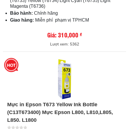
(T6733) Yellow (T6734) Light Cyan (T6735) Light
Magenta (T6736)
Bảo hành:
Chính hãng
Giao hàng:
Miễn phí phạm vị TPHCM
Giá: 310,000
đ
Lượt xem: 5362
Mực in Epson T673 Yellow Ink Bottle
(C13T673400) Mực Epson L800, L810,L805,
L850. L1800