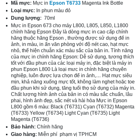
Mã mực:
Mực in
Epson T6733
Magenta Ink Bottle
Loại mực:
In phun màu đỏ
Dung lượng:
70ml
Mực in Epson 673 cho máy L800, L805, L850, L1800
chính hãng Epson Đây là dòng mực in cao cấp chính
hãng thuộc hãng Epson , thường được sử dụng để in
ảnh, in màu, in ấn văn phòng với độ nét cao, hạt mực
nhỏ, thể hiện chuẫn xác màu sắc của bản in. Tính năng
của mực in chính hãng Epson: Dễ sử dụng, tương thích
tốt với đầu phun của các loại máy in, đặc biệt là máy in
phun Epson L800 Là loại mưc in chính hãng chuyên
nghiệp, luôn được lựa chọn để in ảnh,… Hạt mực siêu
mịn, khả năng xuống mực tốt, không làm nghẹt hoặc toe
đầu phun khi sử dụng, tăng tuổi thọ sử dụng của máy in.
Chất lượng hình ảnh của bản in có màu sắc chuẩn, lâu
phai, hình ảnh đẹp, sắc nét và hài hòa Mực in Epson
L800 gồm 6 màu: Black (T6731) Cyan (T6732) Magenta
(T6733) Yellow (T6734) Light Cyan (T6735) Light
Magenta (T6736)
Bảo hành:
Chính hãng
Giao hàng:
Miễn phí phạm vị TPHCM