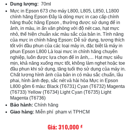
Dung lượng:
70ml
Mực in Epson 673 cho máy L800, L805, L850, L1800
chính hãng Epson Đây là dòng mực in cao cấp chính
hãng thuộc hãng Epson , thường được sử dụng để in
ảnh, in màu, in ấn văn phòng với độ nét cao, hạt mực
nhỏ, thể hiện chuẫn xác màu sắc của bản in. Tính năng
của mực in chính hãng Epson: Dễ sử dụng, tương thích
tốt với đầu phun của các loại máy in, đặc biệt là máy in
phun Epson L800 Là loại mưc in chính hãng chuyên
nghiệp, luôn được lựa chọn để in ảnh,… Hạt mực siêu
mịn, khả năng xuống mực tốt, không làm nghẹt hoặc toe
đầu phun khi sử dụng, tăng tuổi thọ sử dụng của máy in.
Chất lượng hình ảnh của bản in có màu sắc chuẩn, lâu
phai, hình ảnh đẹp, sắc nét và hài hòa Mực in Epson
L800 gồm 6 màu: Black (T6731) Cyan (T6732) Magenta
(T6733) Yellow (T6734) Light Cyan (T6735) Light
Magenta (T6736)
Bảo hành:
Chính hãng
Giao hàng:
Miễn phí phạm vị TPHCM
Giá: 310,000
đ