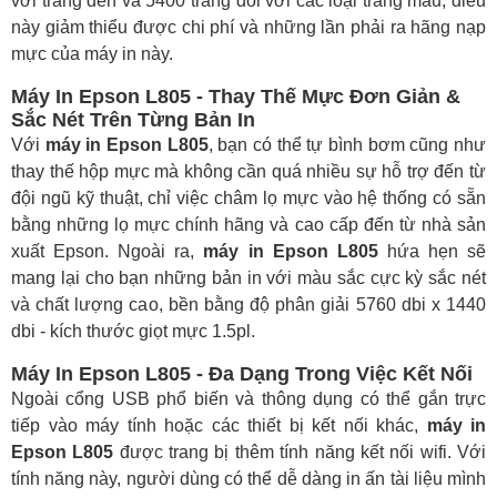
với trắng đen và 5400 trang đối với các loại trang màu, điều
này giảm thiểu được chi phí và những lần phải ra hãng nạp
mực của máy in này.
Máy In Epson L805 - Thay Thế Mực Đơn Giản &
Sắc Nét Trên Từng Bản In
Với
máy in Epson L805
, bạn có thể tự bình bơm cũng như
thay thế hộp mực mà không cần quá nhiều sự hỗ trợ đến từ
đội ngũ kỹ thuật, chỉ việc châm lọ mực vào hệ thống có sẵn
bằng những lọ mực chính hãng và cao cấp đến từ nhà sản
xuất Epson. Ngoài ra,
máy in Epson L805
hứa hẹn sẽ
mang lại cho bạn những bản in với màu sắc cực kỳ sắc nét
và chất lượng cao, bền bằng độ phân giải 5760 dbi x 1440
dbi - kích thước giọt mực 1.5pl.
Máy In Epson L805 - Đa Dạng Trong Việc Kết Nối
Ngoài cổng USB phổ biến và thông dụng có thể gắn trực
tiếp vào máy tính hoặc các thiết bị kết nối khác,
máy in
Epson L805
được trang bị thêm tính năng kết nối wifi. Với
tính năng này, người dùng có thể dễ dàng in ấn tài liệu mình