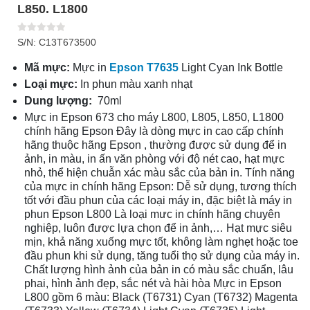
L850. L1800
S/N: C13T673500
Mã mực:
Mực in
Epson T7635
Light Cyan Ink Bottle
Loại mực:
In phun màu xanh nhạt
Dung lượng:
70ml
Mực in Epson 673 cho máy L800, L805, L850, L1800
chính hãng Epson Đây là dòng mực in cao cấp chính
hãng thuộc hãng Epson , thường được sử dụng để in
ảnh, in màu, in ấn văn phòng với độ nét cao, hạt mực
nhỏ, thể hiện chuẫn xác màu sắc của bản in. Tính năng
của mực in chính hãng Epson: Dễ sử dụng, tương thích
tốt với đầu phun của các loại máy in, đặc biệt là máy in
phun Epson L800 Là loại mưc in chính hãng chuyên
nghiệp, luôn được lựa chọn để in ảnh,… Hạt mực siêu
mịn, khả năng xuống mực tốt, không làm nghẹt hoặc toe
đầu phun khi sử dụng, tăng tuổi thọ sử dụng của máy in.
Chất lượng hình ảnh của bản in có màu sắc chuẩn, lâu
phai, hình ảnh đẹp, sắc nét và hài hòa Mực in Epson
L800 gồm 6 màu: Black (T6731) Cyan (T6732) Magenta