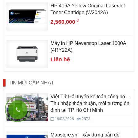
HP 416A Yellow Original LaserJet
Toner Cartridge (W2042A)
đ
2,560,000
Máy in HP Neverstop Laser 1000A
(4RY22A)
Liên hệ
TIN MỚI CẬP NHẬT
Việt Tứ Hải tuyển kế toán công nợ –
Thu nhập thỏa thuận, môi trường ổn
định tại TP Hồ Chí Minh
19/03/2026
2873
Cảm ơn
CÔNG TY CỔ PHẦN SAO NGỌC
- Đặt hàng thành công tại
Wesbsie (LCD) DELL PRO P1917S 19.0INCH
1 giờ trước
Mapstore.vn – xây dựng bản đồ