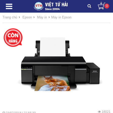
VIỆT TỨ HẢI
0
Since 2004
›
›
›
Trang chủ
Epson
Máy in
Máy in Epson
18021