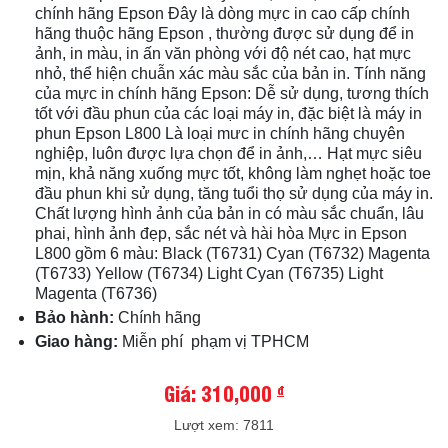
chính hãng Epson Đây là dòng mực in cao cấp chính
hãng thuộc hãng Epson , thường được sử dụng để in
ảnh, in màu, in ấn văn phòng với độ nét cao, hạt mực
nhỏ, thể hiện chuẫn xác màu sắc của bản in. Tính năng
của mực in chính hãng Epson: Dễ sử dụng, tương thích
tốt với đầu phun của các loại máy in, đặc biệt là máy in
phun Epson L800 Là loại mưc in chính hãng chuyên
nghiệp, luôn được lựa chọn để in ảnh,… Hạt mực siêu
mịn, khả năng xuống mực tốt, không làm nghẹt hoặc toe
đầu phun khi sử dụng, tăng tuổi thọ sử dụng của máy in.
Chất lượng hình ảnh của bản in có màu sắc chuẩn, lâu
phai, hình ảnh đẹp, sắc nét và hài hòa Mực in Epson
L800 gồm 6 màu: Black (T6731) Cyan (T6732) Magenta
(T6733) Yellow (T6734) Light Cyan (T6735) Light
Magenta (T6736)
Bảo hành:
Chính hãng
Giao hàng:
Miễn phí phạm vị TPHCM
Giá: 310,000
đ
Lượt xem: 7811