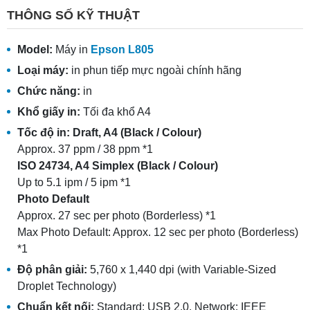
THÔNG SỐ KỸ THUẬT
Model:
Máy in
Epson L805
Loại máy:
in phun tiếp mực ngoài chính hãng
Chức năng:
in
Khổ giấy in:
Tối đa khổ A4
Tốc độ in: Draft, A4 (Black / Colour)
Approx. 37 ppm / 38 ppm *1
ISO 24734, A4 Simplex (Black / Colour)
Up to 5.1 ipm / 5 ipm *1
Photo Default
Approx. 27 sec per photo (Borderless) *1
Max Photo Default: Approx. 12 sec per photo (Borderless)
*1
Độ phân giải:
5,760 x 1,440 dpi (with Variable-Sized
Droplet Technology)
Chuẩn kết nối:
Standard: USB 2.0, Network: IEEE