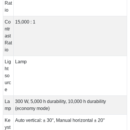
Rat
io
Co
15,000 : 1
ntr
ast
Rat
io
Lig
Lamp
ht
so
urc
e
La
300 W, 5,000 h durability, 10,000 h durability
mp
(economy mode)
Ke
Auto vertical: ± 30°, Manual horizontal ± 20°
yst