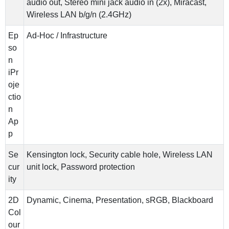
audio out, Stereo mini jack audio in (2x), Miracast,
Wireless LAN b/g/n (2.4GHz)
Ep
Ad-Hoc / Infrastructure
so
n
iPr
oje
ctio
n
Ap
p
Se
Kensington lock, Security cable hole, Wireless LAN
cur
unit lock, Password protection
ity
2D
Dynamic, Cinema, Presentation, sRGB, Blackboard
Col
our