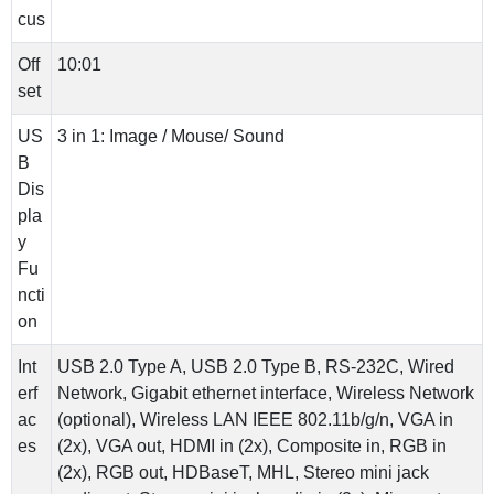
cus
Off
10:01
set
US
3 in 1: Image / Mouse/ Sound
B
Dis
pla
y
Fu
ncti
on
Int
USB 2.0 Type A, USB 2.0 Type B, RS-232C, Wired
erf
Network, Gigabit ethernet interface, Wireless Network
ac
(optional), Wireless LAN IEEE 802.11b/g/n, VGA in
es
(2x), VGA out, HDMI in (2x), Composite in, RGB in
(2x), RGB out, HDBaseT, MHL, Stereo mini jack