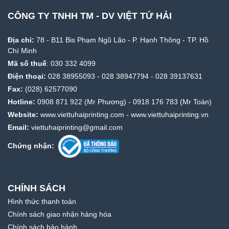
CÔNG TY TNHH TM - DV VIỆT TỨ HẢI
Địa chỉ:
78 - B11 Bis Phạm Ngũ Lão - P. Hạnh Thông - TP. Hồ
Chí Minh
Mã số thuế
: 030 332 4099
Điện thoại:
028 38955093
-
028 38947794
-
028 39137631
Fax:
(028) 62577090
Hotline:
0908 871 922
(Mr Phương) -
0918 176 783
(Mr Toán)
Website:
www.viettuhaiprinting.com
-
www.viettuhaiprinting.vn
Email:
viettuhaiprinting@gmail.com
Chứng nhận:
CHÍNH SÁCH
Hình thức thanh toán
Chính sách giao nhận hàng hóa
Chính sách bảo hành