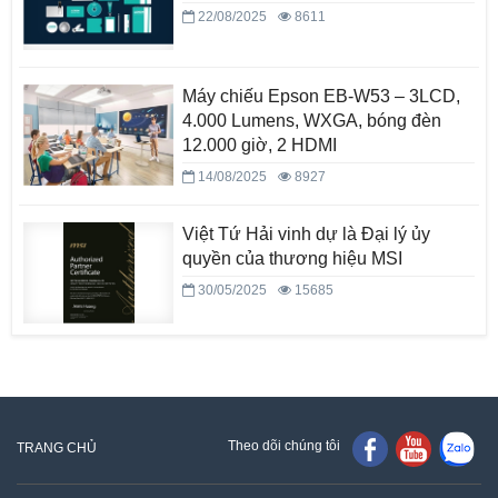
22/08/2025
8611
Máy chiếu Epson EB-W53 – 3LCD,
4.000 Lumens, WXGA, bóng đèn
12.000 giờ, 2 HDMI
14/08/2025
8927
Việt Tứ Hải vinh dự là Đại lý ủy
quyền của thương hiệu MSI
30/05/2025
15685
Theo dõi chúng tôi
TRANG CHỦ