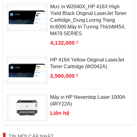
Mực in W2040X_HP 416X High
Yield Black Original LaserJet Toner
Cartridge_Dung Lượng Trang
In:6000.Máy In Tương ThíchM454,
M479 SERIES
đ
4,132,000
HP 416A Yellow Original LaserJet
Toner Cartridge (W2042A)
đ
2,560,000
Máy in HP Neverstop Laser 1000A
(4RY22A)
Liên hệ
TIN MỚI CẬP NHẬT