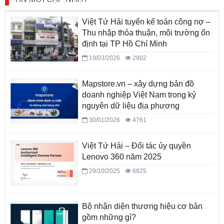
Việt Tứ Hải tuyển kế toán công nợ –
Thu nhập thỏa thuận, môi trường ổn
định tại TP Hồ Chí Minh
19/03/2026
2902
Mapstore.vn – xây dựng bản đồ
doanh nghiệp Việt Nam trong kỷ
nguyên dữ liệu địa phương
30/01/2026
4761
Việt Tứ Hải – Đối tác ủy quyền
Lenovo 360 năm 2025
29/10/2025
6825
Bộ nhận diện thương hiệu cơ bản
gồm những gì?