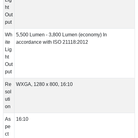
ht
Out
put
Wh
5,500 Lumen - 3,800 Lumen (economy) In
ite
accordance with ISO 21118:2012
Lig
ht
Out
put
Re
WXGA, 1280 x 800, 16:10
sol
uti
on
As
16:10
pe
ct