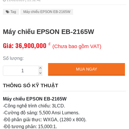
11/02/2020 | 11:52:42
Tag
Máy chiếu EPSON EB-2165W
Máy chiếu EPSON EB-2165W
Giá:
36,900,000
₫
(Chưa bao gồm VAT)
Số lượng:
MUA NGAY
THÔNG SỐ KỸ THUẬT
Máy chiếu EPSON EB-2165W
-Công nghệ trình chiếu: 3LCD.
-Cường độ sáng: 5,500 Ansi Lumens.
-Độ phân giải thực: WXGA, (1280 x 800).
-Độ tương phản: 15,000:1.