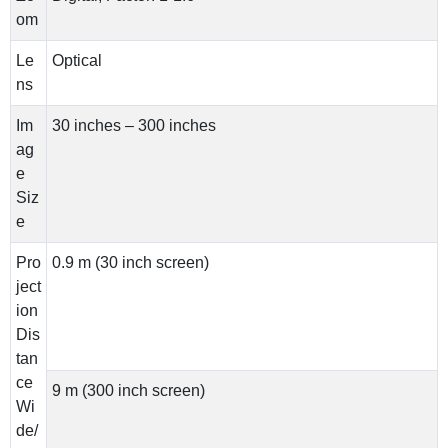
om
Le
Optical
ns
Im
30 inches – 300 inches
ag
e
Siz
e
Pro
0.9 m (30 inch screen)
ject
ion
Dis
tan
ce
9 m (300 inch screen)
Wi
de/