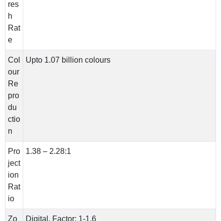
res
h
Rat
e
Col
Upto 1.07 billion colours
our
Re
pro
du
ctio
n
Pro
1.38 – 2.28:1
ject
ion
Rat
io
Zo
Digital, Factor: 1-1.6