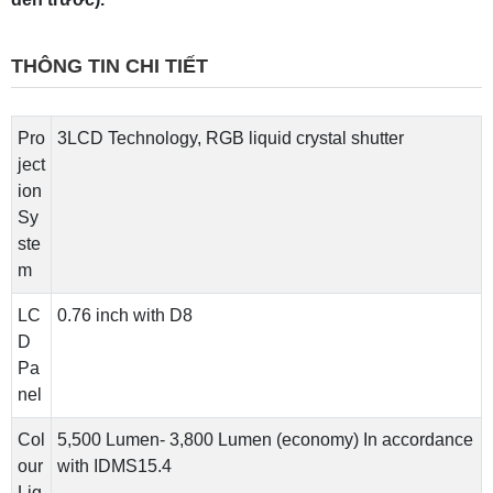
THÔNG TIN CHI TIẾT
Pro
3LCD Technology, RGB liquid crystal shutter
ject
ion
Sy
ste
m
LC
0.76 inch with D8
D
Pa
nel
Col
5,500 Lumen- 3,800 Lumen (economy) In accordance
our
with IDMS15.4
Lig