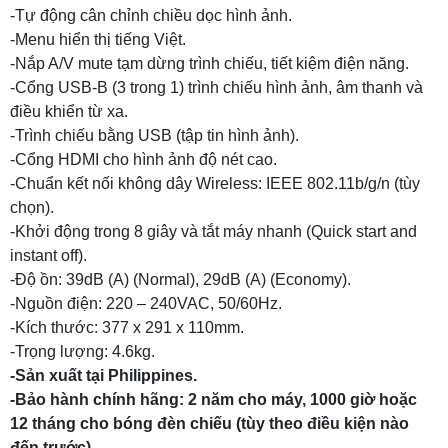
-Tự động cân chỉnh chiều dọc hình ảnh.
-Menu hiển thị tiếng Việt.
-Nắp A/V mute tạm dừng trình chiếu, tiết kiệm điện năng.
-Cổng USB-B (3 trong 1) trình chiếu hình ảnh, âm thanh và
điều khiển từ xa.
-Trình chiếu bằng USB (tập tin hình ảnh).
-Cổng HDMI cho hình ảnh độ nét cao.
-Chuẩn kết nối không dây Wireless: IEEE 802.11b/g/n (tùy
chọn).
-Khởi động trong 8 giây và tắt máy nhanh (Quick start and
instant off).
-Độ ồn: 39dB (A) (Normal), 29dB (A) (Economy).
-Nguồn điện: 220 – 240VAC, 50/60Hz.
-Kích thước: 377 x 291 x 110mm.
-Trọng lượng: 4.6kg.
-Sản xuất tại Philippines.
-Bảo hành chính hãng: 2 năm cho máy, 1000 giờ hoặc
12 tháng cho bóng đèn chiếu (tùy theo điều kiện nào
đến trước).