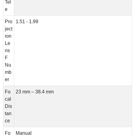
Tel
e
Pro
1.51 - 1.99
ject
ion
Le
ns
F
Nu
mb
er
Fo
23 mm – 38.4 mm
cal
Dis
tan
ce
Fo
Manual