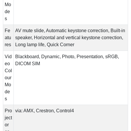
Mo
de
s
Fe
AV mute slide, Automatic keystone correction, Built-in
atu
speaker, Horizontal and vertical keystone correction,
res
Long lamp life, Quick Corner
Vid
Blackboard, Dynamic, Photo, Presentation, sRGB,
eo
DICOM SIM
Col
our
Mo
de
s
Pro
via: AMX, Crestron, Control4
ject
or