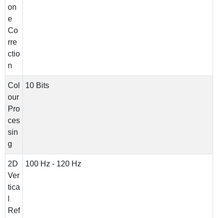
on
e
Co
rre
ctio
n
Col
10 Bits
our
Pro
ces
sin
g
2D
100 Hz - 120 Hz
Ver
tica
l
Ref