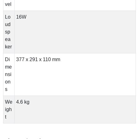
vel
Lo
16W
ud
sp
ea
ker
Di
377‎ x 291 x 110 mm
me
nsi
on
s
We
4.6 kg
igh
t