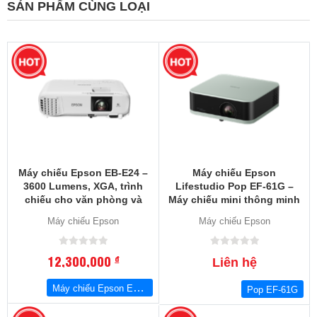
SẢN PHẨM CÙNG LOẠI
Máy chiếu Epson EB-E24 –
Máy chiếu Epson
3600 Lumens, XGA, trình
Lifestudio Pop EF-61G –
chiếu cho văn phòng và
Máy chiếu mini thông minh
lớp học
Full HD, Google TV, Sound
Máy chiếu Epson
Máy chiếu Epson
by Bose
12,300,000
đ
Liên hệ
Máy chiếu Epson EB-E24
Pop EF-61G