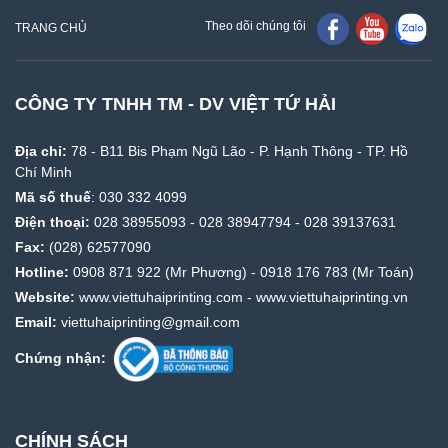
Theo dõi chúng tôi
TRANG CHỦ
CÔNG TY TNHH TM - DV VIỆT TỨ HẢI
Địa chỉ:
78 - B11 Bis Phạm Ngũ Lão - P. Hạnh Thông - TP. Hồ
Chí Minh
Mã số thuế
: 030 332 4099
Điện thoại:
028 38955093
-
028 38947794
-
028 39137631
Fax:
(028) 62577090
Hotline:
0908 871 922
(Mr Phương) -
0918 176 783
(Mr Toán)
Website:
www.viettuhaiprinting.com
-
www.viettuhaiprinting.vn
Email:
viettuhaiprinting@gmail.com
Chứng nhận:
CHÍNH SÁCH