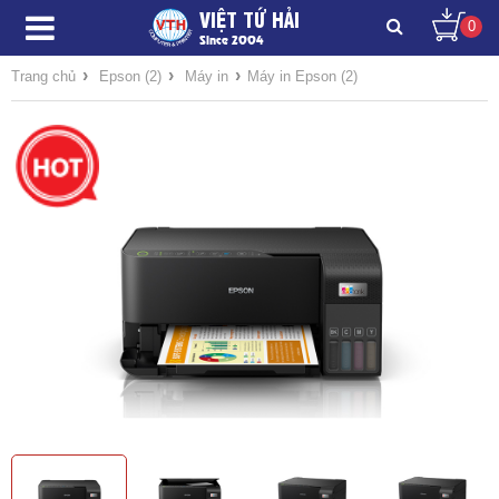
VIỆT TỨ HẢI
0
Since 2004
›
›
›
Trang chủ
Epson (2)
Máy in
Máy in Epson (2)