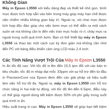
Không Gian
Máy in Epson L3550
với kiểu dáng đẹp và thiết kế nhỏ gọn, bình
mực được tích hợp sẵn vào bên trong máy giúp máy hạn chế được
việc chiếm nhiều không gian bày trí. Ngoài ra, vòi chai mực được
tích hợp độc đáo giúp cho việc bơm mực có thể diễn ra một cách
suôn sẻ mà không cần lo đến việc tràn mực hoặc rò rỉ, chảy mực ra
ngoài trong suốt quá trình bơm. Bạn có thể thiết lập
máy in Epson
L3550
và thao tác một cách cực kỳ đơn giản mà không cần nhờ
đến PC với bảng điều khiển cảm ứng LCD màu 2,4 inch.
Các Tính Năng Vượt Trội Của
Máy In Epson
L3550
In ấn tốc độ cao: Với tốc độ in lên đến 15,5 ipm đối với các bản in
tiêu chuẩn, tốc độ in nháp đạt mốc 33ppm với sự hỗ trợ đến từ đầu
in PrecisionCore của Epson đem đến các giải pháp và hiệu suất
làm việc hỗ trợ tối đa. Ngoài ra,
máy in Epson L3550
còn hỗ trợ
chức năng in hai mặt tự động, với tốc độ lên đến 6.5ipm, điều này
có thể giúp người dùng tiết kiệm được 50% chi phí giấy trong suốt
quá trình in ấn.
Hiệu suất trang in cao:
Máy in Epson L3550
sẽ giúp bạn tiết kiệm