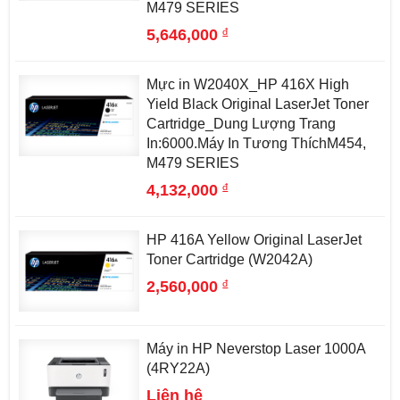
M479 SERIES
đ
5,646,000
Mực in W2040X_HP 416X High
Yield Black Original LaserJet Toner
Cartridge_Dung Lượng Trang
In:6000.Máy In Tương ThíchM454,
M479 SERIES
đ
4,132,000
HP 416A Yellow Original LaserJet
Toner Cartridge (W2042A)
đ
2,560,000
Máy in HP Neverstop Laser 1000A
(4RY22A)
Liên hệ