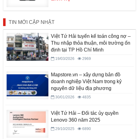
TIN MỚI CẬP NHẬT
Việt Tứ Hải tuyển kế toán công nợ –
Thu nhập thỏa thuận, môi trường ổn
định tại TP Hồ Chí Minh
19/03/2026
2969
Mapstore.vn – xây dựng bản đồ
doanh nghiệp Việt Nam trong kỷ
nguyên dữ liệu địa phương
30/01/2026
4835
Việt Tứ Hải – Đối tác ủy quyền
Lenovo 360 năm 2025
29/10/2025
6890