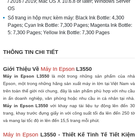
/ 2016 / 2019; Mac OS X 10.6.8 or later; Windows Server
OS
Số trang in hộp mực kèm máy: Black Ink Bottle: 4,300
Pages; Cyan Ink Bottle: 7,300 Pages; Magenta Ink Bottle:
5: 7,300 Pages; Yellow Ink Bottle: 7,300 Pages
THÔNG TIN CHI TIẾT
Giới Thiệu Về
Máy In Epson
L3550
Máy in Epson L3550
là một trong những sản phẩm của nhà
Epson, một trong những hãng sản xuất máy in lớn tại Việt Nam và
trên toàn thế giới nói chung, đây là sản phẩm phù hợp với nhu cầu
in ấn doanh nghiệp, văn phòng hoặc nhu cầu in cá nhân tại nhà.
Máy in Epson L3550
với khay nạp tài liệu tự động lên đến 30
trang, khay trước đựng giấy in với công suất tối đa lên đến 250 tờ
và mang lại tốc độ in lên đến 15,5 trang mỗi phút.
Máy In Epson
L3550 - Thiết Kế Tinh Tế Tiết Kiệm