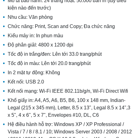
Mô tả bảo hành: 24 tháng hoặc 50.000 bản in (tùy điều
kiện nào đến trước)
Nhu cầu: Văn phòng
Chức năng: Print, Scan and Copy; Đa chức năng
Kiểu máy in: In phun màu
Độ phân giảI: 4800 x 1200 dpi
Tốc độ in trắng/đen: Lên tới 33.0 trang/phút
Tốc độ in màu: Lên tới 20.0 trang/phút
In 2 mặt tự động: Không
Kết nối: USB 2.0
Kết nối mạng: Wi-Fi IEEE 802.11b/g/n, Wi-Fi Direct Wifi
Khổ giấy in: A4, A5, A6, B5, B6, 100 x 148 mm, Indian-
Legal (215 x 345 mm), Letter, 8.5 x 13", Legal 8.5 x 14",3
x 5", 4 x 6", 5 x 7", Envelopes #10, DL, C6
Hệ điều hành hỗ trợ: Windows XP / XP Professional /
Vista / 7 / 8 / 8.1 / 10; Windows Server 2003 / 2008 / 2012