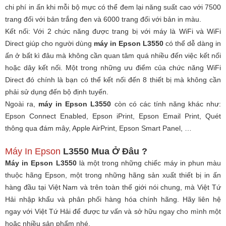
chi phí in ấn khi mỗi bộ mực có thể đem lại năng suất cao với 7500
trang đối với bản trắng đen và 6000 trang đối với bản in màu.
Kết nối: Với 2 chức năng được trang bị với máy là WiFi và WiFi
Direct giúp cho người dùng
máy in Epson L3550
có thể dễ dàng in
ấn ở bất kì đâu mà không cần quan tâm quá nhiều đến việc kết nối
hoặc dây kết nối. Một trong những ưu điểm của chức năng WiFi
Direct đó chính là bạn có thể kết nối đến 8 thiết bị mà không cần
phải sử dụng đến bộ định tuyến.
Ngoài ra,
máy in Epson L3550
còn có các tính năng khác như:
Epson Connect Enabled, Epson iPrint, Epson Email Print, Quét
thông qua đám mây, Apple AirPrint, Epson Smart Panel, …
Máy In Epson
L3550 Mua Ở Đâu ?
Máy in Epson L3550
là một trong những chiếc máy in phun màu
thuộc hãng Epson, một trong những hãng sản xuất thiết bị in ấn
hàng đầu tại Việt Nam và trên toàn thế giới nói chung, mà Việt Tứ
Hải nhập khẩu và phân phối hàng hóa chính hãng. Hãy liên hệ
ngay với Việt Tứ Hải để được tư vấn và sở hữu ngay cho mình một
hoặc nhiều sản phẩm nhé.