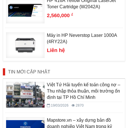
HP 416A Yellow Original LaserJet
Toner Cartridge (W2042A)
đ
2,560,000
Máy in HP Neverstop Laser 1000A
(4RY22A)
Liên hệ
TIN MỚI CẬP NHẬT
Việt Tứ Hải tuyển kế toán công nợ –
Thu nhập thỏa thuận, môi trường ổn
định tại TP Hồ Chí Minh
19/03/2026
2870
Mapstore.vn – xây dựng bản đồ
doanh nghiệp Việt Nam trong kỷ