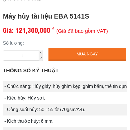
08/01/2023 | 15:39:30
Máy hủy tài liệu EBA 5141S
Giá:
121,300,000
₫
(Giá đã bao gồm VAT)
Số lượng:
MUA NGAY
THÔNG SỐ KỸ THUẬT
- Chức năng: Hủy giấy, hủy ghim kẹp, ghim bấm,
thẻ tín dụng
- Kiểu hủy: Hủy sợi.
- Công suất hủy: 50 - 55 tờ (70gsm/A4).
-
Kích thước hủy
: 6 mm.