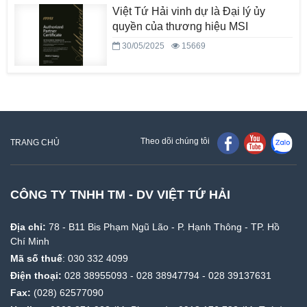
Việt Tứ Hải vinh dự là Đại lý ủy
quyền của thương hiệu MSI
30/05/2025
15669
Theo dõi chúng tôi
TRANG CHỦ
CÔNG TY TNHH TM - DV VIỆT TỨ HẢI
Địa chỉ:
78 - B11 Bis Phạm Ngũ Lão - P. Hạnh Thông - TP. Hồ
Chí Minh
Mã số thuế
: 030 332 4099
Điện thoại:
028 38955093
-
028 38947794
-
028 39137631
Fax:
(028) 62577090