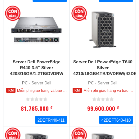
Server Dell PowerEdge
Server Dell PowerEdge T640
R440 3.5" Silver
Silver
4208/16GB/1.2TB/DVDRW
4210/16GB/4TB/DVDRW/(42DEF
(42DEFR440-411)
410)
PC - Server Dell
PC - Server Dell
Miễn phí giao hàng và bảo hành tận nơi trong nội thành HCM
Miễn phí giao hàng và bảo hành tận nơi trong nội thành HCM
81,785,000
99,600,000
đ
đ
2DEFR440-411
42DEFT640-410