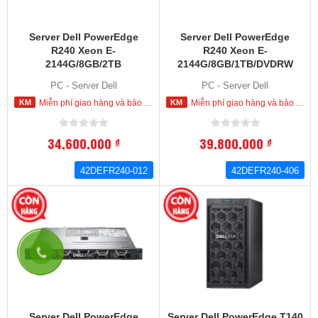
Server Dell PowerEdge
Server Dell PowerEdge
R240 Xeon E-
R240 Xeon E-
2144G/8GB/2TB
2144G/8GB/1TB/DVDRW
(42DEFR240-012)
(42DEFR240-406)
PC - Server Dell
PC - Server Dell
Miễn phí giao hàng và bảo hành tận nơi trong nội thành HCM
Miễn phí giao hàng và bảo hành tận nơi trong nội thành HCM
34,600,000
39,800,000
đ
đ
42DEFR240-012
42DEFR240-406
Cảm ơn
9720642xx
- ...Quận Bình Thạnh,tp HCM Mua hàng thành
công tại Tiki Mực in HP 21 Black Ink Cartridge C9351AA chính hãng
440,000
16 phút trước
Server Dell PowerEdge
Server Dell PowerEdge T140