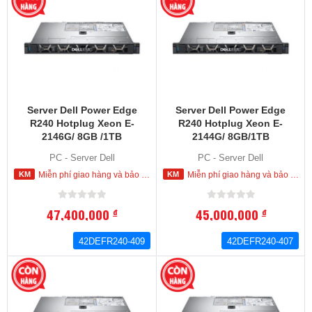
Server Dell Power Edge
Server Dell Power Edge
R240 Hotplug Xeon E-
R240 Hotplug Xeon E-
2146G/ 8GB /1TB
2144G/ 8GB/1TB
(42DEFR240-409)
(42DEFR240-407)
PC - Server Dell
PC - Server Dell
Miễn phí giao hàng và bảo hành tận nơi trong nội thành HCM
Miễn phí giao hàng và bảo hành tận nơi trong nội thành HCM
47,400,000
45,000,000
đ
đ
42DEFR240-409
42DEFR240-407