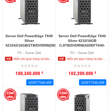
Server Dell PowerEdge T640
Server Dell PowerEdge T640
Silver
Silver 4210/16GB
421042/16GB/2TB/DVDRW(DEFT640-
/1.8TB/DVDRW(42DEFT640-
409)
408)
PC - Server Dell
PC - Server Dell
Miễn phí giao hàng và bảo hành tận nơi trong nội thành HCM
Miễn phí giao hàng và bảo hành tận nơi trong nội thành HCM
100,340,000
102,200,000
đ
đ
42DEFT640-409
42DEFT640-408