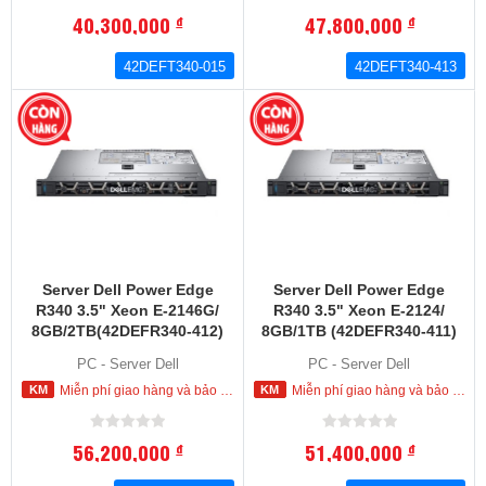
40,300,000
47,800,000
đ
đ
42DEFT340-015
42DEFT340-413
Server Dell Power Edge
Server Dell Power Edge
R340 3.5" Xeon E-2146G/
R340 3.5" Xeon E-2124/
8GB/2TB(42DEFR340-412)
8GB/1TB (42DEFR340-411)
PC - Server Dell
PC - Server Dell
Miễn phí giao hàng và bảo hành tận nơi trong nội thành HCM
Miễn phí giao hàng và bảo hành tận nơi trong nội thành HCM
56,200,000
51,400,000
đ
đ