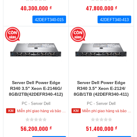
40,300,000
47,800,000
đ
đ
42DEFT340-015
42DEFT340-413
Server Dell Power Edge
Server Dell Power Edge
R340 3.5" Xeon E-2146G/
R340 3.5" Xeon E-2124/
8GB/2TB(42DEFR340-412)
8GB/1TB (42DEFR340-411)
PC - Server Dell
PC - Server Dell
Miễn phí giao hàng và bảo hành tận nơi trong nội thành HCM
Miễn phí giao hàng và bảo hành tận nơi trong nội thành HCM
56,200,000
51,400,000
đ
đ