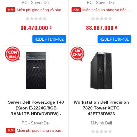
PC - Server Dell
PC - Server Dell
Miễn phí giao hàng và bảo hành tận nơi trong nội thành HCM
Miễn phí giao hàng và bảo hành tận nơi trong nội thành HCM
36,470,000
33,887,000
đ
đ
42DEFT140-402
42DEFT140-401
Server Dell PowerEdge T40
Workstation Dell Precision
(Xeon E-2224G/8GB
7820 Tower XCTO
RAM/1TB HDD/DVDRW) -
42PT78DW26
(42DEFT040-401)
PC - Server Dell
Máy bộ Dell
Miễn phí giao hàng và bảo hành tận nơi trong nội thành HCM