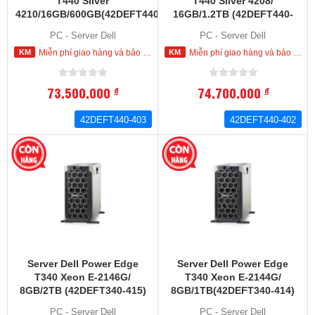
T440 Silver
T440 Silver 4208/
4210/16GB/600GB(42DEFT440-
16GB/1.2TB (42DEFT440-
403)
402)
PC - Server Dell
PC - Server Dell
Miễn phí giao hàng và bảo hành tận nơi trong nội thành HCM
Miễn phí giao hàng và bảo hành tận nơi trong nội thành HCM
73,500,000
74,700,000
đ
đ
42DEFT440-403
42DEFT440-402
Server Dell Power Edge
Server Dell Power Edge
T340 Xeon E-2146G/
T340 Xeon E-2144G/
8GB/2TB (42DEFT340-415)
8GB/1TB(42DEFT340-414)
PC - Server Dell
PC - Server Dell