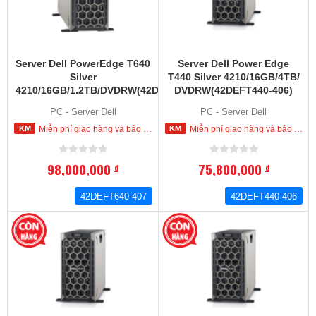
Server Dell PowerEdge T640
Server Dell Power Edge
Silver
T440 Silver 4210/16GB/4TB/
4210/16GB/1.2TB/DVDRW(42DEFT640-
DVDRW(42DEFT440-406)
407)
PC - Server Dell
PC - Server Dell
Miễn phí giao hàng và bảo hành tận nơi trong nội thành HCM
Miễn phí giao hàng và bảo hành tận nơi trong nội thành HCM
98,000,000
75,800,000
đ
đ
42DEFT640-407
42DEFT440-406