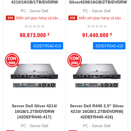
4210/16GB/1TB/DVDRW
Silver4208/16GB/2TB/DVDRW
(42DEFR540-419)
(42DEFR540-418)
PC - Server Dell
PC - Server Dell
Miễn phí giao hàng và bảo hành tận nơi trong nội thành HCM
Miễn phí giao hàng và bảo hành tận nơi trong nội thành HCM
90,873,000
91,440,000
đ
đ
42DEFR540-419
42DEFR540-418
Server Dell Silver 4214/
Server Dell R440 2.5" Silver
16GB/1.2TB/DVDRW
4210/ 16GB/1.2TB/DVDRW(
(42DEFR440-417)
42DEFR440-416)
PC - Server Dell
PC - Server Dell