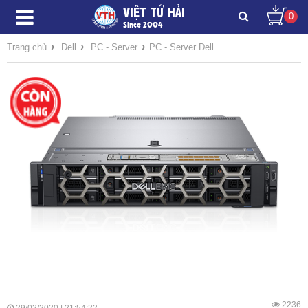
VIỆT TỨ HẢI
0
Since 2004
›
›
›
Trang chủ
Dell
PC - Server
PC - Server Dell
2236