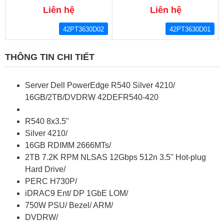
Liên hệ
Liên hệ
42PT3630D02
42PT3630D01
THÔNG TIN CHI TIẾT
Server Dell PowerEdge R540 Silver 4210/
16GB/2TB/DVDRW 42DEFR540-420
R540 8x3.5"
Silver 4210/
16GB RDIMM 2666MTs/
2TB 7.2K RPM NLSAS 12Gbps 512n 3.5'' Hot-plug
Hard Drive/
PERC H730P/
iDRAC9 Ent/ DP 1GbE LOM/
750W PSU/ Bezel/ ARM/
DVDRW/