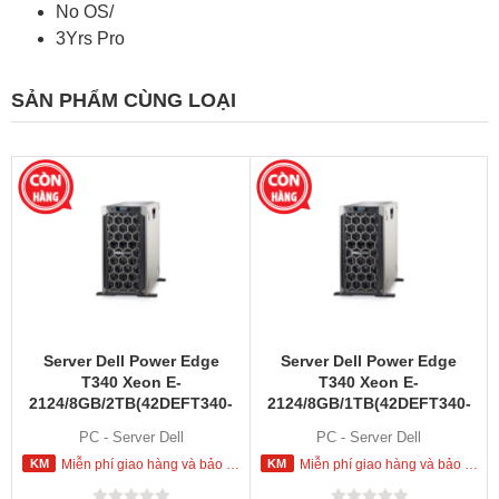
No OS/
3Yrs Pro
SẢN PHẨM CÙNG LOẠI
Server Dell Power Edge
Server Dell Power Edge
T340 Xeon E-
T340 Xeon E-
2124/8GB/2TB(42DEFT340-
2124/8GB/1TB(42DEFT340-
015)
413)
PC - Server Dell
PC - Server Dell
Miễn phí giao hàng và bảo hành tận nơi trong nội thành HCM
Miễn phí giao hàng và bảo hành tận nơi trong nội thành HCM