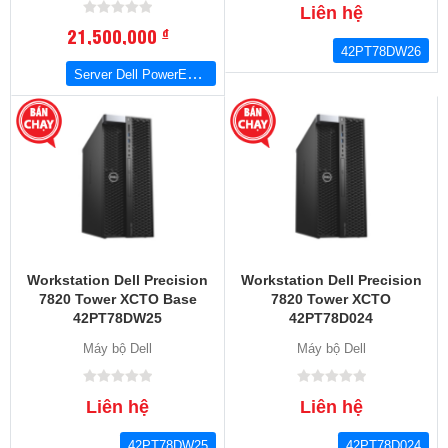
Liên hệ
21,500,000
đ
42PT78DW26
Server Dell PowerEdge T40 (Xeon E-2224G/8GB RAM/1TB HDD/DVDRW) - (42DEFT040-401)
Workstation Dell Precision
Workstation Dell Precision
7820 Tower XCTO Base
7820 Tower XCTO
42PT78DW25
42PT78D024
Máy bộ Dell
Máy bộ Dell
Liên hệ
Liên hệ
42PT78DW25
42PT78D024