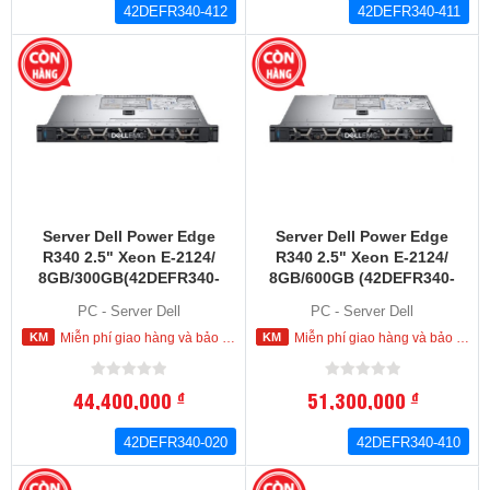
42DEFR340-412
42DEFR340-411
Server Dell Power Edge
Server Dell Power Edge
R340 2.5" Xeon E-2124/
R340 2.5" Xeon E-2124/
8GB/300GB(42DEFR340-
8GB/600GB (42DEFR340-
020)
410)
PC - Server Dell
PC - Server Dell
Miễn phí giao hàng và bảo hành tận nơi trong nội thành HCM
Miễn phí giao hàng và bảo hành tận nơi trong nội thành HCM
44,400,000
51,300,000
đ
đ
42DEFR340-020
42DEFR340-410