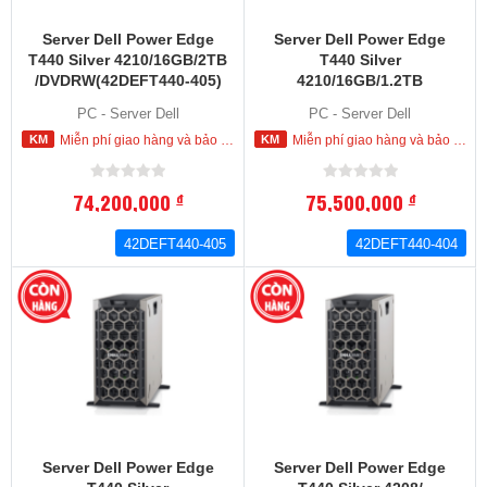
Server Dell Power Edge
Server Dell Power Edge
T440 Silver 4210/16GB/2TB
T440 Silver
/DVDRW(42DEFT440-405)
4210/16GB/1.2TB
(42DEFT440-404)
PC - Server Dell
PC - Server Dell
Miễn phí giao hàng và bảo hành tận nơi trong nội thành HCM
Miễn phí giao hàng và bảo hành tận nơi trong nội thành HCM
74,200,000
75,500,000
đ
đ
42DEFT440-405
42DEFT440-404
Server Dell Power Edge
Server Dell Power Edge