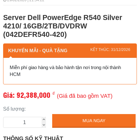
29/02/2020 | 21:54:22
Server Dell PowerEdge R540 Silver
4210/ 16GB/2TB/DVDRW
(042DEFR540-420)
KẾT THÚC: 31/12/2026
KHUYẾN MÃI - QUÀ TẶNG
Miễn phí giao hàng và bảo hành tận nơi trong nội thành
HCM
Giá:
92,388,000
₫
(Giá đã bao gồm VAT)
Số lượng:
MUA NGAY
THÔNG SỐ KỸ THUẬT