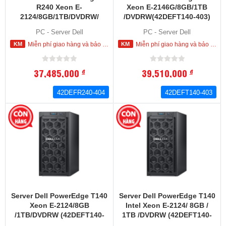
R240 Xeon E-
Xeon E-2146G/8GB/1TB
2124/8GB/1TB/DVDRW/
/DVDRW(42DEFT140-403)
(42DEFR240-404)
PC - Server Dell
PC - Server Dell
Miễn phí giao hàng và bảo hành tận nơi trong nội thành HCM
Miễn phí giao hàng và bảo hành tận nơi trong nội thành HCM
37,485,000
39,510,000
đ
đ
42DEFR240-404
42DEFT140-403
Server Dell PowerEdge T140
Server Dell PowerEdge T140
Xeon E-2124/8GB
Intel Xeon E-2124/ 8GB /
/1TB/DVDRW (42DEFT140-
1TB /DVDRW (42DEFT140-
402)
401)