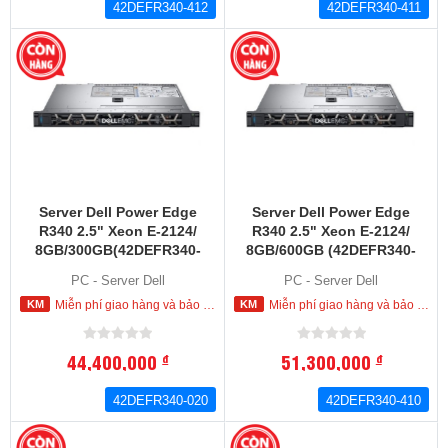
42DEFR340-412
42DEFR340-411
Server Dell Power Edge
Server Dell Power Edge
R340 2.5" Xeon E-2124/
R340 2.5" Xeon E-2124/
8GB/300GB(42DEFR340-
8GB/600GB (42DEFR340-
020)
410)
PC - Server Dell
PC - Server Dell
Miễn phí giao hàng và bảo hành tận nơi trong nội thành HCM
Miễn phí giao hàng và bảo hành tận nơi trong nội thành HCM
44,400,000
51,300,000
đ
đ
42DEFR340-020
42DEFR340-410