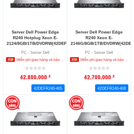
Server Dell Power Edge
Server Dell Power Edge
R240 Hotplug Xeon E-
R240 Xeon E-
2124/8GB/1TB/DVDRW(42DEFR240-
2146G/8GB/1TB/DVDRW(42DEF
405)
408)
PC - Server Dell
PC - Server Dell
Miễn phí giao hàng và bảo hành tận nơi trong nội thành HCM
Miễn phí giao hàng và bảo hành tận nơi trong nội thành HCM
42,800,000
42,700,000
đ
đ
42DEFR240-405
42DEFR240-408