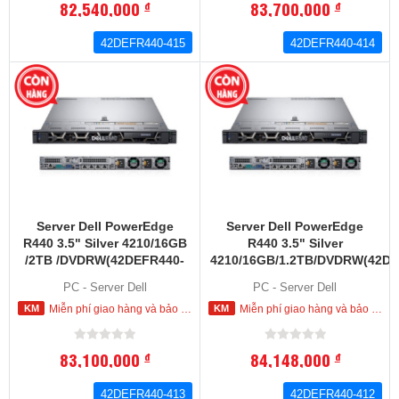
82,540,000
83,700,000
đ
đ
42DEFR440-415
42DEFR440-414
Server Dell PowerEdge
Server Dell PowerEdge
R440 3.5" Silver 4210/16GB
R440 3.5" Silver
/2TB /DVDRW(42DEFR440-
4210/16GB/1.2TB/DVDRW(42DE
413)
412)
PC - Server Dell
PC - Server Dell
Miễn phí giao hàng và bảo hành tận nơi trong nội thành HCM
Miễn phí giao hàng và bảo hành tận nơi trong nội thành HCM
83,100,000
84,148,000
đ
đ
42DEFR440-413
42DEFR440-412