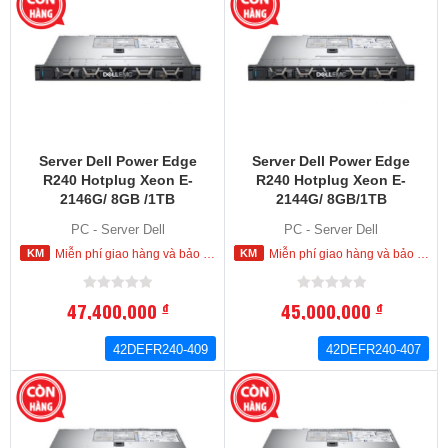
Server Dell Power Edge
Server Dell Power Edge
R240 Hotplug Xeon E-
R240 Hotplug Xeon E-
2146G/ 8GB /1TB
2144G/ 8GB/1TB
(42DEFR240-409)
(42DEFR240-407)
PC - Server Dell
PC - Server Dell
Miễn phí giao hàng và bảo hành tận nơi trong nội thành HCM
Miễn phí giao hàng và bảo hành tận nơi trong nội thành HCM
47,400,000
45,000,000
đ
đ
42DEFR240-409
42DEFR240-407