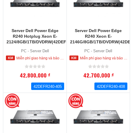
Server Dell Power Edge
Server Dell Power Edge
R240 Hotplug Xeon E-
R240 Xeon E-
2124/8GB/1TB/DVDRW(42DEFR240-
2146G/8GB/1TB/DVDRW(42DEF
405)
408)
PC - Server Dell
PC - Server Dell
Miễn phí giao hàng và bảo hành tận nơi trong nội thành HCM
Miễn phí giao hàng và bảo hành tận nơi trong nội thành HCM
42,800,000
42,700,000
đ
đ
42DEFR240-405
42DEFR240-408