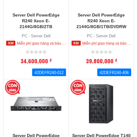
Server Dell PowerEdge
Server Dell PowerEdge
R240 Xeon E-
R240 Xeon E-
2144G/8GB/2TB
2144G/8GB/1TB/DVDRW
(42DEFR240-012)
(42DEFR240-406)
PC - Server Dell
PC - Server Dell
Miễn phí giao hàng và bảo hành tận nơi trong nội thành HCM
Miễn phí giao hàng và bảo hành tận nơi trong nội thành HCM
34,600,000
39,800,000
đ
đ
42DEFR240-012
42DEFR240-406
Server Dell PowerEdge
Server Dell PowerEdge T140