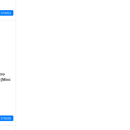
T370053
tro
(Mini
T370039