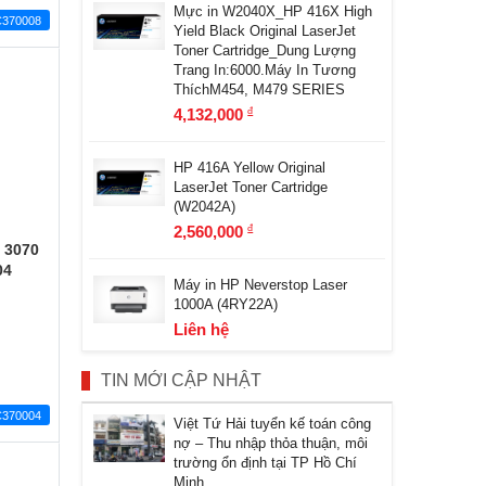
Mực in W2040X_HP 416X High
370008
Yield Black Original LaserJet
Toner Cartridge_Dung Lượng
Trang In:6000.Máy In Tương
ThíchM454, M479 SERIES
4,132,000
đ
HP 416A Yellow Original
LaserJet Toner Cartridge
(W2042A)
2,560,000
đ
x 3070
04
Máy in HP Neverstop Laser
1000A (4RY22A)
Liên hệ
TIN MỚI CẬP NHẬT
370004
Việt Tứ Hải tuyển kế toán công
nợ – Thu nhập thỏa thuận, môi
trường ổn định tại TP Hồ Chí
Minh