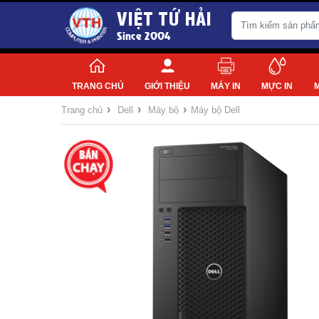
VIỆT TỨ HẢI
Since 2004
TRANG CHỦ
GIỚI THIỆU
MÁY IN
MỰC IN
›
›
›
Trang chủ
Dell
Máy bộ
Máy bộ Dell