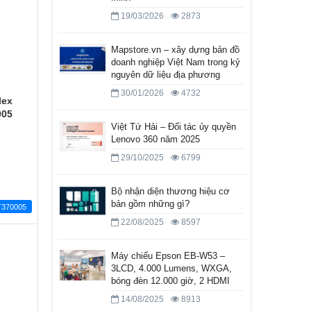
19/03/2026
2873
Mapstore.vn – xây dựng bản đồ
doanh nghiệp Việt Nam trong kỷ
nguyên dữ liệu địa phương
30/01/2026
4732
lex
005
Việt Tứ Hải – Đối tác ủy quyền
Lenovo 360 năm 2025
29/10/2025
6799
Bộ nhận diện thương hiệu cơ
bản gồm những gì?
370005
22/08/2025
8597
Máy chiếu Epson EB-W53 –
3LCD, 4.000 Lumens, WXGA,
bóng đèn 12.000 giờ, 2 HDMI
14/08/2025
8913