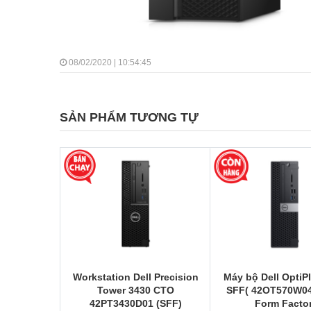
08/02/2020 | 10:54:45
SẢN PHẨM TƯƠNG TỰ
Workstation Dell Precision
Máy bộ Dell OptiP
Tower 3430 CTO
SFF( 42OT570W04
42PT3430D01 (SFF)
Form Factor