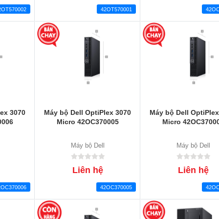
2OT570002
42OT570001
42OC
lex 3070
Máy bộ Dell OptiPlex 3070
Máy bộ Dell OptiPle
0006
Micro 42OC370005
Micro 42OC3700
Máy bộ Dell
Máy bộ Dell
Liên hệ
Liên hệ
2OC370006
42OC370005
42OC