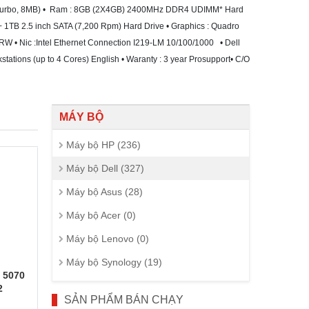
z Turbo, 8MB) • Ram : 8GB (2X4GB) 2400MHz DDR4 UDIMM* Hard
 1TB 2.5 inch SATA (7,200 Rpm) Hard Drive • Graphics : Quadro
W • Nic :Intel Ethernet Connection I219-LM 10/100/1000 • Dell
ations (up to 4 Cores) English • Waranty : 3 year Prosupport• C/O
MÁY BỘ
Máy bộ HP (236)
Máy bộ Dell (327)
Máy bộ Asus (28)
Máy bộ Acer (0)
Máy bộ Lenovo (0)
Máy bộ Synology (19)
x 5070
2
SẢN PHẨM BÁN CHẠY