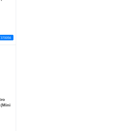
T370056
tro
(Mini