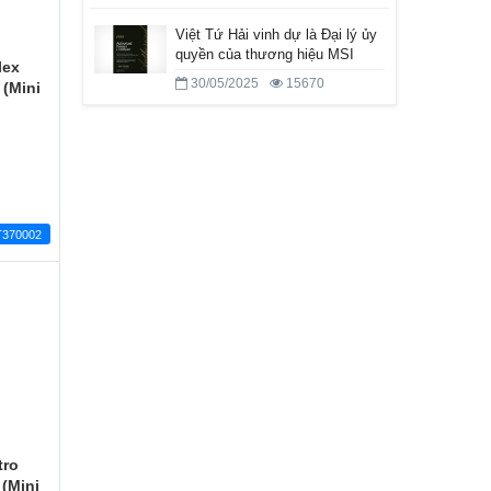
Việt Tứ Hải vinh dự là Đại lý ủy
quyền của thương hiệu MSI
lex
30/05/2025
15670
(Mini
370002
tro
(Mini