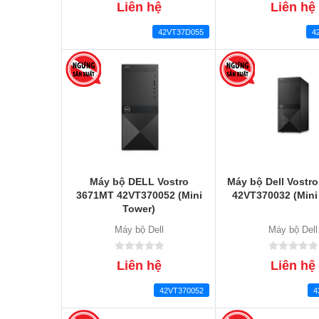
Liên hệ
Liên hệ
42VT37D055
4
Máy bộ DELL Vostro
Máy bộ Dell Vostr
3671MT 42VT370052 (Mini
42VT370032 (Mini
Tower)
Máy bộ Dell
Máy bộ Dell
Liên hệ
Liên hệ
42VT370052
4