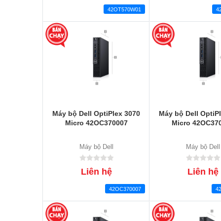
42OT570W01
4
Máy bộ Dell OptiPlex 3070
Máy bộ Dell OptiP
Micro 42OC370007
Micro 42OC37
Máy bộ Dell
Máy bộ Dell
Liên hệ
Liên hệ
42OC370007
4