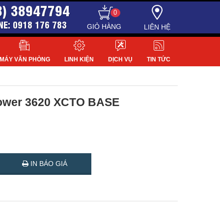
8) 38947794
0
NE: 0918 176 783
LIÊN HỆ
MÁY VĂN PHÒNG
LINH KIỆN
DỊCH VỤ
TIN TỨC
 Tower 3620 XCTO BASE
IN BÁO GIÁ