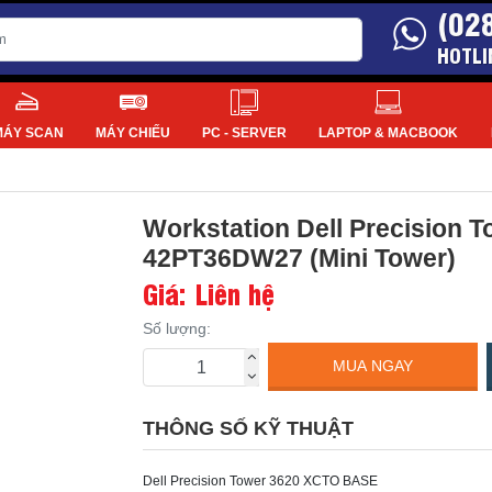
(02
HOTLI
MÁY SCAN
MÁY CHIẾU
PC - SERVER
LAPTOP & MACBOOK
Workstation Dell Precision
42PT36DW27 (Mini Tower)
Giá: Liên hệ
Số lượng:
MUA NGAY
THÔNG SỐ KỸ THUẬT
Dell Precision Tower 3620 XCTO BASE