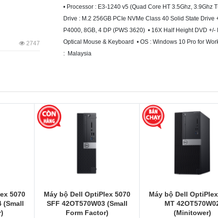
• Processor : E3-1240 v5 (Quad Core HT 3.5Ghz, 3.9Gh
Drive : M.2 256GB PCIe NVMe Class 40 Solid State Drive +
P4000, 8GB, 4 DP (PWS 3620) • 16X Half Height DVD +/- R
Optical Mouse & Keyboard • OS : Windows 10 Pro for Workst
2747
: Malaysia
lex 5070
Máy bộ Dell OptiPlex 5070
Máy bộ Dell OptiPle
 (Small
SFF 42OT570W03 (Small
MT 42OT570W0
)
Form Factor)
(Minitower)