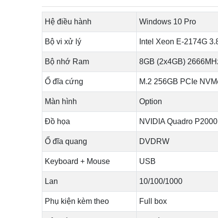
Hệ điều hành
Windows 10 Pro
Bộ vi xử lý
Intel Xeon E-2174G 3.
Bộ nhớ Ram
8GB (2x4GB) 2666MH
Ổ đĩa cứng
M.2 256GB PCIe NVMe
Màn hình
Option
Đồ họa
NVIDIA Quadro P2000
Ổ đĩa quang
DVDRW
Keyboard + Mouse
USB
Lan
10/100/1000
Phụ kiện kèm theo
Full box