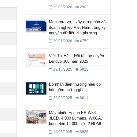
19/03/2026
2902
Mapstore.vn – xây dựng bản đồ
doanh nghiệp Việt Nam trong kỷ
nguyên dữ liệu địa phương
30/01/2026
4759
Việt Tứ Hải – Đối tác ủy quyền
Lenovo 360 năm 2025
29/10/2025
6823
Bộ nhận diện thương hiệu cơ
bản gồm những gì?
22/08/2025
8611
Máy chiếu Epson EB-W53 –
3LCD, 4.000 Lumens, WXGA,
bóng đèn 12.000 giờ, 2 HDMI
14/08/2025
8925