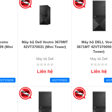
ostro
Máy bộ Dell Vostro 3670MT
Máy bộ DELL Vos
9 (Mini
42VT370031 (Mini Tower)
3671MT 42VT370050 
Tower)
Máy bộ Dell
Máy bộ Dell
Liên hệ
Liên hệ
2VT370039
42VT370031
42V