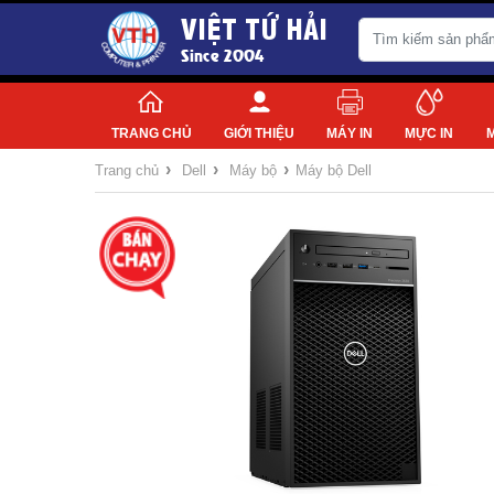
VIỆT TỨ HẢI
Since 2004
TRANG CHỦ
GIỚI THIỆU
MÁY IN
MỰC IN
›
›
›
Trang chủ
Dell
Máy bộ
Máy bộ Dell