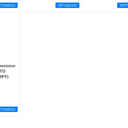
PT3630D01
42PT58DW22
42PT
recision
CTO
SFF)
PT3430D01