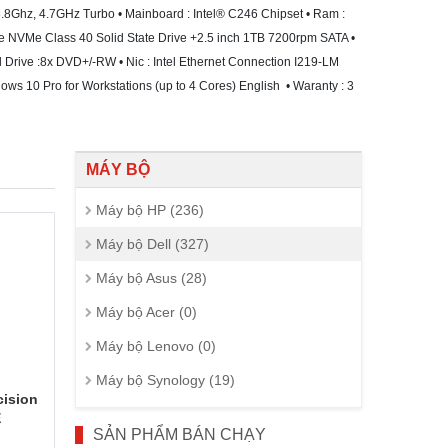
.8Ghz, 4.7GHz Turbo • Mainboard : Intel® C246 Chipset • Ram :
NVMe Class 40 Solid State Drive +2.5 inch 1TB 7200rpm SATA •
Drive :8x DVD+/-RW • Nic : Intel Ethernet Connection I219-LM
s 10 Pro for Workstations (up to 4 Cores) English • Waranty : 3
MÁY BỘ
Máy bộ HP (236)
Máy bộ Dell (327)
Máy bộ Asus (28)
Máy bộ Acer (0)
Máy bộ Lenovo (0)
Máy bộ Synology (19)
cision
E
SẢN PHẨM BÁN CHẠY