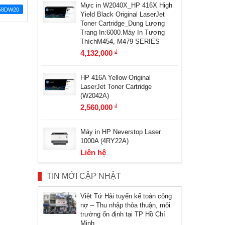
Mực in W2040X_HP 416X High
58DW20
Yield Black Original LaserJet
Toner Cartridge_Dung Lượng
Trang In:6000.Máy In Tương
ThíchM454, M479 SERIES
4,132,000
đ
HP 416A Yellow Original
LaserJet Toner Cartridge
(W2042A)
2,560,000
đ
Máy in HP Neverstop Laser
1000A (4RY22A)
Liên hệ
TIN MỚI CẬP NHẬT
Việt Tứ Hải tuyển kế toán công
nợ – Thu nhập thỏa thuận, môi
trường ổn định tại TP Hồ Chí
Minh