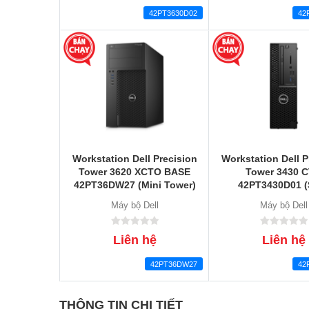
42PT3630D02
42
Workstation Dell Precision
Workstation Dell P
Tower 3620 XCTO BASE
Tower 3430 
42PT36DW27 (Mini Tower)
42PT3430D01 (
Máy bộ Dell
Máy bộ Dell
Liên hệ
Liên hệ
42PT36DW27
42
THÔNG TIN CHI TIẾT