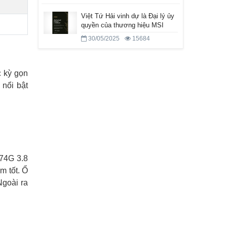
Việt Tứ Hải vinh dự là Đại lý ủy
quyền của thương hiệu MSI
30/05/2025
15684
c kỳ gọn
 nổi bật
174G 3.8
m tốt. Ổ
Ngoài ra