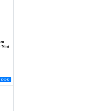
tro
(Mini
T370050