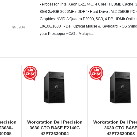
• Processor :Intel Xeon E-2174G, 4 Core HT, 8MB Cache, 3
8GB 2x4GB 2666MHz DDR4• Hard Drive : M.2 256GB PCIe 
Graphics :NVIDIA Quadro P2000, 5GB, 4 DP, HDMI• Optical 
10/100/1000 • Dell Optical Mouse & Keyboard • OS :Window
3934
year Prosupport• C/O : Malaysia
recision
Workstation Dell Precision
Workstation Dell Pre
T3630-
3630 CTO BASE E2146G
3630 CTO BAS
30D05
42PT3630D04
42PT3630D03