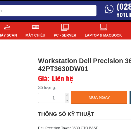
(02
HOTLI
MÁY SCAN
MÁY CHIẾU
PC - SERVER
LAPTOP & MACBOOK
Workstation Dell Precision
42PT3630DW01
Giá: Liên hệ
Số lượng:
MUA NGAY
THÔNG SỐ KỸ THUẬT
Dell Precision Tower 3630 CTO BASE