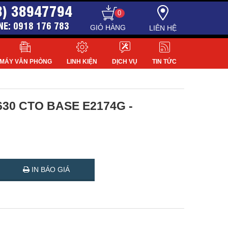
8) 38947794
0
NE: 0918 176 783
LIÊN HỆ
MÁY VĂN PHÒNG
LINH KIỆN
DỊCH VỤ
TIN TỨC
 3630 CTO BASE E2174G -
IN BÁO GIÁ