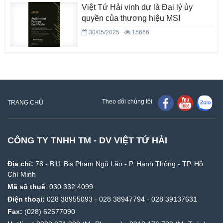
Việt Tứ Hải vinh dự là Đại lý ủy
quyền của thương hiệu MSI
30/05/2025
15666
Theo dõi chúng tôi
TRANG CHỦ
CÔNG TY TNHH TM - DV VIỆT TỨ HẢI
Địa chỉ:
78 - B11 Bis Phạm Ngũ Lão - P. Hạnh Thông - TP. Hồ
Chí Minh
Mã số thuế
: 030 332 4099
Điện thoại:
028 38955093
-
028 38947794
-
028 39137631
Fax:
(028) 62577090