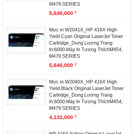
M479 SERIES
đ
5,646,000
Mực in W2041X_HP 416X High
Yield Cyan Original LaserJet Toner
Cartridge_Dung Lượng Trang
In:6000.Máy In Tương ThíchM454,
M479 SERIES
đ
5,646,000
Mực in W2040X_HP 416X High
Yield Black Original LaserJet Toner
Cartridge_Dung Lượng Trang
In:6000.Máy In Tương ThíchM454,
M479 SERIES
đ
4,132,000
HP 416A Yellow Original LaserJet