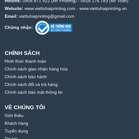
Hotline:
0908 871 922
(Mr Phương) -
0918 176 783
(Mr Toán)
Website:
www.viettuhaiprinting.com
-
www.viettuhaiprinting.vn
Email:
viettuhaiprinting@gmail.com
Chứng nhận:
CHÍNH SÁCH
Hình thức thanh toán
Chính sách giao nhận hàng hóa
Chính sách bảo hành
Chính sách đổi và trả hàng
Chính sách bảo mật thông tin
VỀ CHÚNG TÔI
Giới thiệu
Khách hàng
Tuyển dụng
Tin tức