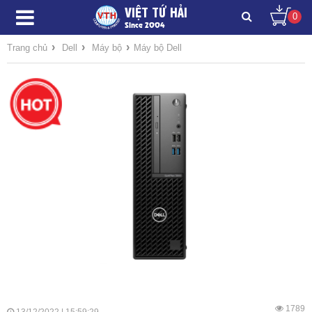
VIỆT TỨ HẢI
0
Since 2004
›
›
›
Trang chủ
Dell
Máy bộ
Máy bộ Dell
1789