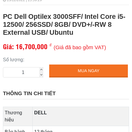
13/12/2022 | 15:59:29
PC Dell Optilex 3000SFF/ Intel Core i5-
12500/ 256SSD/ 8GB/ DVD+/-RW 8
External USB/ Ubuntu
Giá:
16,700,000
₫
(Giá đã bao gồm VAT)
Số lượng:
MUA NGAY
THÔNG TIN CHI TIẾT
Thương
DELL
hiệu
Bảo hành
12 tháng