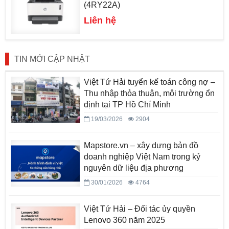
(4RY22A)
Liên hệ
TIN MỚI CẬP NHẬT
Việt Tứ Hải tuyển kế toán công nợ –
Thu nhập thỏa thuận, môi trường ổn
định tại TP Hồ Chí Minh
19/03/2026
2904
Mapstore.vn – xây dựng bản đồ
doanh nghiệp Việt Nam trong kỷ
nguyên dữ liệu địa phương
30/01/2026
4764
Việt Tứ Hải – Đối tác ủy quyền
Lenovo 360 năm 2025