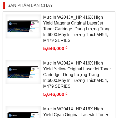
SẢN PHẨM BÁN CHẠY
Mực in W2043X_HP 416X High
Yield Magenta Original LaserJet
Toner Cartridge_Dung Lượng Trang
In:6000.Máy In Tương ThíchM454,
M479 SERIES
đ
5,646,000
Mực in W2042X_HP 416X High
Yield Yellow Original LaserJet Toner
Cartridge_Dung Lượng Trang
In:6000.Máy In Tương ThíchM454,
M479 SERIES
đ
5,646,000
Mực in W2041X_HP 416X High
Yield Cyan Original LaserJet Toner