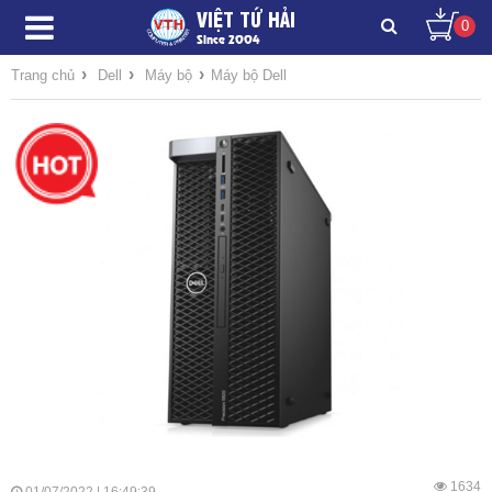
VIỆT TỨ HẢI
0
Since 2004
›
›
›
Trang chủ
Dell
Máy bộ
Máy bộ Dell
1634