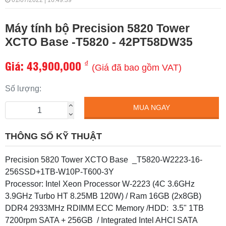
01/07/2022 | 16:49:39
Máy tính bộ Precision 5820 Tower
XCTO Base -T5820 - 42PT58DW35
Giá:
43,900,000
₫
(Giá đã bao gồm VAT)
Số lượng:
MUA NGAY
THÔNG SỐ KỸ THUẬT
Precision 5820 Tower XCTO Base _T5820-W2223-16-
256SSD+1TB-W10P-T600-3Y
Processor: Intel Xeon Processor W-2223 (4C 3.6GHz
3.9GHz Turbo HT 8.25MB 120W) / Ram 16GB (2x8GB)
DDR4 2933MHz RDIMM ECC Memory /HDD: 3.5" 1TB
7200rpm SATA + 256GB / Integrated Intel AHCI SATA