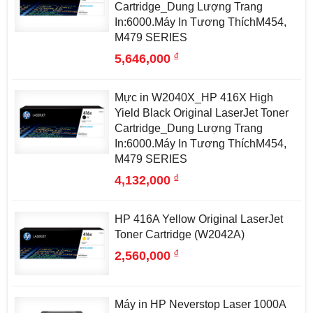
Cartridge_Dung Lượng Trang
In:6000.Máy In Tương ThíchM454,
M479 SERIES
đ
5,646,000
Mực in W2040X_HP 416X High
Yield Black Original LaserJet Toner
Cartridge_Dung Lượng Trang
In:6000.Máy In Tương ThíchM454,
M479 SERIES
đ
4,132,000
HP 416A Yellow Original LaserJet
Toner Cartridge (W2042A)
đ
2,560,000
Máy in HP Neverstop Laser 1000A