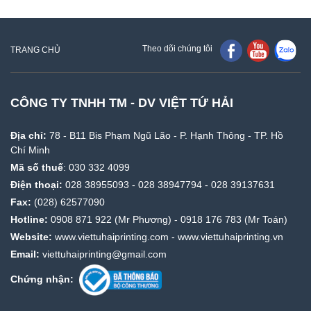
Theo dõi chúng tôi
TRANG CHỦ
CÔNG TY TNHH TM - DV VIỆT TỨ HẢI
Địa chỉ:
78 - B11 Bis Phạm Ngũ Lão - P. Hạnh Thông - TP. Hồ
Chí Minh
Mã số thuế
: 030 332 4099
Điện thoại:
028 38955093
-
028 38947794
-
028 39137631
Fax:
(028) 62577090
Hotline:
0908 871 922
(Mr Phương) -
0918 176 783
(Mr Toán)
Website:
www.viettuhaiprinting.com
-
www.viettuhaiprinting.vn
Email:
viettuhaiprinting@gmail.com
Chứng nhận: